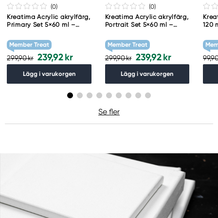
(0
)
(0
)
Kreatima Acrylic akrylfärg,
Kreatima Acrylic akrylfärg,
Krea
Primary Set 5×60 ml –
Portrait Set 5×60 ml –
120 
primärfärger
porträttfärger
PG 7
Member Treat
Member Treat
Mem
239,92 kr
239,92 kr
299,90 kr
299,90 kr
99,90
Lägg i varukorgen
Lägg i varukorgen
Se fler