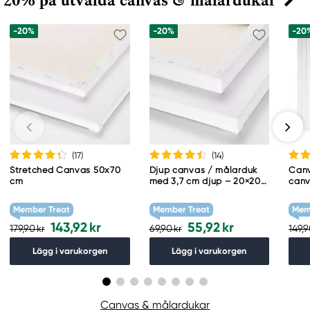
20% på utvalda canvas & målardukar
-20%
-20%
-20
(17
)
(14
)
Stretched Canvas 50x70
Djup canvas / målarduk
Canv
cm
med 3,7 cm djup – 20×20
canv
cm
(210
tjoc
Member Treat
Member Treat
Mem
143,92 kr
55,92 kr
179,90 kr
69,90 kr
149,9
Lägg i varukorgen
Lägg i varukorgen
Canvas & målardukar