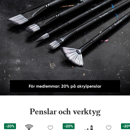
För medlemmar: 20% på akrylpenslar
Penslar och verktyg
-20%
-20%
-20