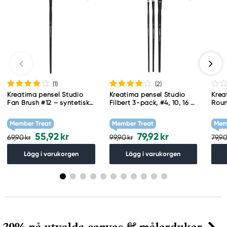
(1
)
(2
)
Kreatima pensel Studio
Kreatima pensel Studio
Krea
Fan Brush #12 – syntetisk
Filbert 3-pack, #4, 10, 16 –
Roun
solfjäderspensel
syntetpenslar med
synt
kattunga / filbert
Member Treat
Member Treat
Mem
55,92 kr
79,92 kr
69,90 kr
99,90 kr
79,90
Lägg i varukorgen
Lägg i varukorgen