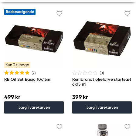
Bedstsælgende
Kun 3 tilbage
(2
)
(0
)
RB Oil Set Basic 10x15ml
Rembrandt oliefarve startsæt
6x15 ml
499 kr
399 kr
Læg i varekurven
Læg i varekurven