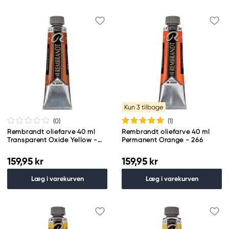
Kun 3 tilbage
(0
)
(1
)
Rembrandt oliefarve 40 ml
Rembrandt oliefarve 40 ml
Transparent Oxide Yellow -
Permanent Orange - 266
265
159,95 kr
159,95 kr
Læg i varekurven
Læg i varekurven