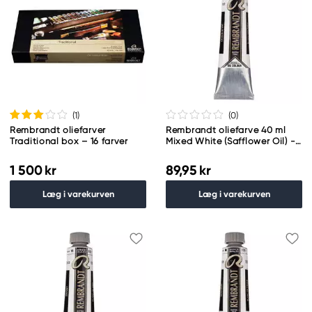
(1
)
(0
)
Rembrandt oliefarver
Rembrandt oliefarve 40 ml
Traditional box – 16 farver
Mixed White (Safflower Oil) -
103
1 500 kr
89,95 kr
Læg i varekurven
Læg i varekurven