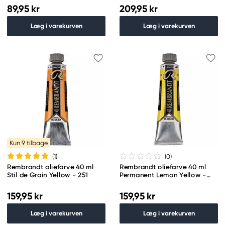
89,95 kr
209,95 kr
Læg i varekurven
Læg i varekurven
Kun 9 tilbage
(1
)
(0
)
Rembrandt oliefarve 40 ml
Rembrandt oliefarve 40 ml
Stil de Grain Yellow - 251
Permanent Lemon Yellow -
254
159,95 kr
159,95 kr
Læg i varekurven
Læg i varekurven