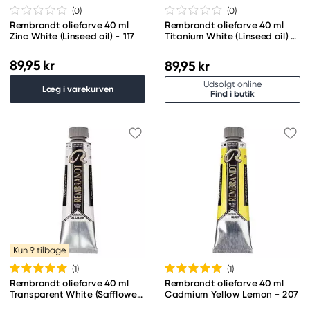
(0
)
(0
)
Rembrandt oliefarve 40 ml
Rembrandt oliefarve 40 ml
Zinc White (Linseed oil) - 117
Titanium White (Linseed oil) -
118
89,95 kr
89,95 kr
Udsolgt online
Læg i varekurven
Find i butik
Kun 9 tilbage
(1
)
(1
)
Rembrandt oliefarve 40 ml
Rembrandt oliefarve 40 ml
Transparent White (Safflower
Cadmium Yellow Lemon - 207
Oil) - 119