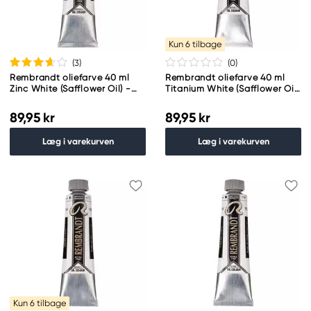
Kun 6 tilbage
(3
)
(0
)
Rembrandt oliefarve 40 ml
Rembrandt oliefarve 40 ml
Zinc White (Safflower Oil) -
Titanium White (Safflower Oil)
104
- 105
89,95 kr
89,95 kr
Læg i varekurven
Læg i varekurven
Kun 6 tilbage