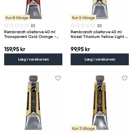
Kun 8 tilbage
Kun 5 tilbage
(0
)
(0
)
Rembrandt oliefarve 40 ml
Rembrandt oliefarve 40 ml
Transparent Oxid Orange -
Nickel Titanium Yellow Light -
273
279
159,95 kr
99,95 kr
Læg i varekurven
Læg i varekurven
Kun 3 tilbage