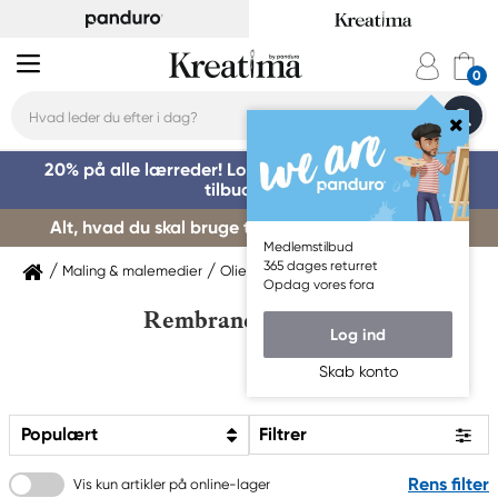
20% på alle lærreder! Log på for at benytte dig af
tilbuddet »
Alt, hvad du skal bruge til kursusstart – køb her »
Medlemstilbud
365 dages returret
Maling & malemedier
Oliemaling
Rembrandt
Opdag vores fora
Rembrandt oliefarver
Log ind
Skab konto
Populært
Filtrer
Rens filter
Vis kun artikler på online-lager