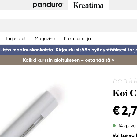
Tarjoukset
Magazine
Pikku taiteilija
ikista maalauskankaista! Kirjaudu sisään hyödyntääksesi tarj
Kaikki kurssin aloitukseen – osta täältä »
Koi C
€ 2,
14 kpl ve
Valitse va