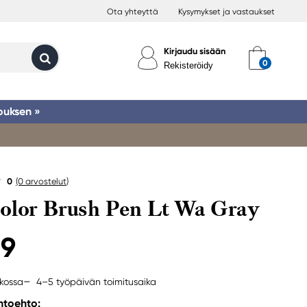
Ota yhteyttä
Kysymykset ja vastaukset
Kirjaudu sisään
Rekisteröidy
ouksen »
0
(0
arvostelut
)
olor Brush Pen Lt Wa Gray
79
4–5 työpäivän toimitusaika
rkossa
ihtoehto: