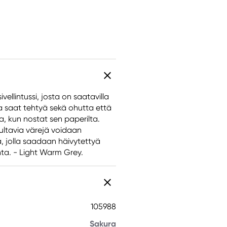
vellintussi, josta on saatavilla
la saat tehtyä sekä ohutta että
, kun nostat sen paperilta.
kuultavia värejä voidaan
ä, jolla saadaan häivytettyä
nta. - Light Warm Grey.
105988
Sakura