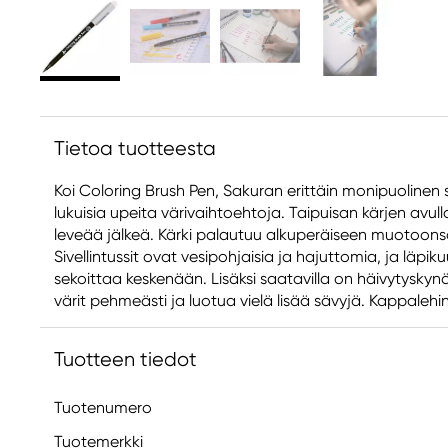
Tietoa tuotteesta
Koi Coloring Brush Pen, Sakuran erittäin monipuolinen si
lukuisia upeita värivaihtoehtoja. Taipuisan kärjen avul
leveää jälkeä. Kärki palautuu alkuperäiseen muotoonsa
Sivellintussit ovat vesipohjaisia ja hajuttomia, ja läpi
sekoittaa keskenään. Lisäksi saatavilla on häivytyskyn
värit pehmeästi ja luotua vielä lisää sävyjä. Kappalehi
Tuotteen tiedot
Tuotenumero
Tuotemerkki