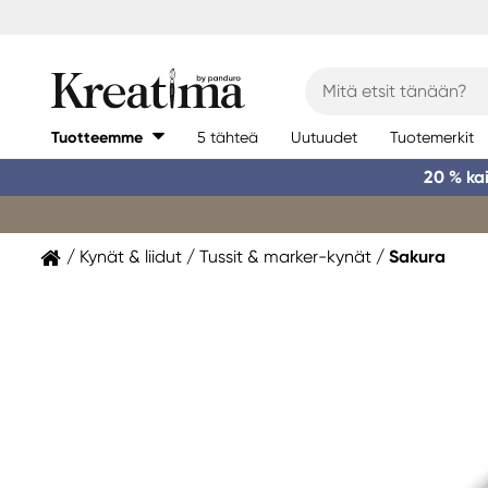
Tuotteemme
5 tähteä
Uutuudet
Tuotemerkit
20 % ka
Kynät & liidut
Tussit & marker-kynät
Sakura