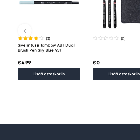
(3
)
(0
)
Sivellintussi Tombow ABT Dual
Brush Pen Sky Blue 451
€ 4,99
€ 0
Lisää ostoskoriin
Lisää ostoskoriin