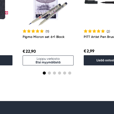
(11
)
(2
)
Pigma Micron set 6+1 Black
PITT Artist Pen Brus
€ 2,99
€ 22,90
Loppu verkosta
Lisää ostos
Etsi myymälästä