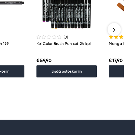
(0
)
h 199
Koi Color Brush Pen set 24 kpl
Manga Koi C.B
€ 59,90
€ 17,90
koriin
Lisää ostoskoriin
Lisää 