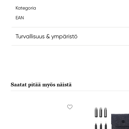
Kategoria
EAN
Turvallisuus & ympäristö
Vastuullinen EU
Sakura
Royal Talens Netherlands
Sophialaan 46
Saatat pitää myös näistä
7311 PD Apeldoorn, Netherlands
info@royaltalens.com
+31 (0)55 527 4700