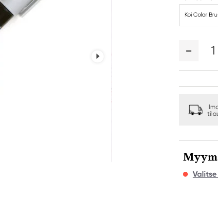
Koi Color Br
1
Ilm
til
Myymäl
Valits