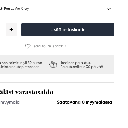
ush Pen Lt Wa Gray
Lisää ostoskoriin
Lisää toivelistaan »
ainen toimitus yli 59 euron
Ilmainen palautus.
auksista noutopisteeseen.
Palautusoikeus 30 päivää
äsi varastosaldo
e myymälä
Saatavana 0 myymälässä