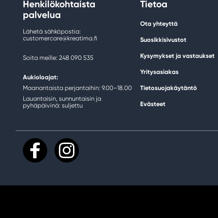
Henkilökohtaista
Tietoa
palvelua
Ota yhteyttä
Lähetä sähköpostia:
customercare@kreatima.fi
Suosikkisivustot
Kysymykset ja vastaukset
Soita meille: 248 090 535
Yritysasiakas
Aukioloajat:
Maanantaista perjantaihin: 9.00–18.00
Tietosuojakäytäntö
Lauantaisin, sunnuntaisin ja
Evästeet
pyhäpäivinä: suljettu