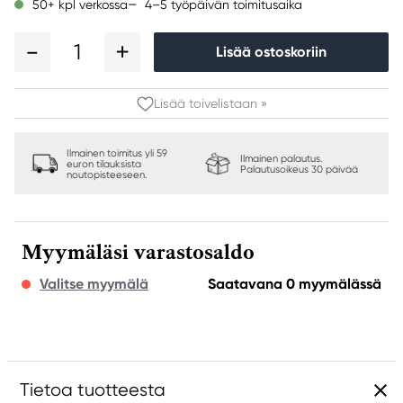
4–5 työpäivän toimitusaika
50+ kpl verkossa
1
Lisää ostoskoriin
Lisää toivelistaan »
Ilmainen toimitus yli 59
Ilmainen palautus.
euron tilauksista
Palautusoikeus 30 päivää
noutopisteeseen.
Myymäläsi varastosaldo
Valitse myymälä
Saatavana 0 myymälässä
Tietoa tuotteesta