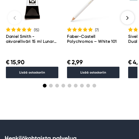
(15
)
(7
)
Daniel Smith -
Faber-Castell
Sivel
akvarelliväri 15 ml Lunar
Polychromos – White 101
Dual 
Black
451
€ 15,90
€ 2,99
€ 4,
Lisää ostoskoriin
Lisää ostoskoriin
Henkilökohtaista palvelua