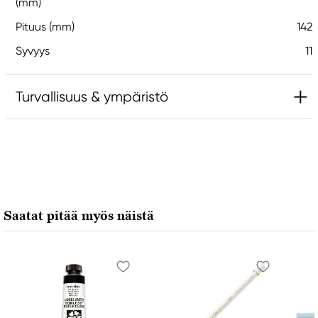
(mm)
Pituus (mm)
142
Syvyys
11
Turvallisuus & ympäristö
Vastuullinen EU
Staedtler
STEADTLER Mars BMbH & CO. KG
MOOSAECKERstr. 3
Saatat pitää myös näistä
90427 Nuernberg, Germany
info@staedtler.com
+49(0)9911