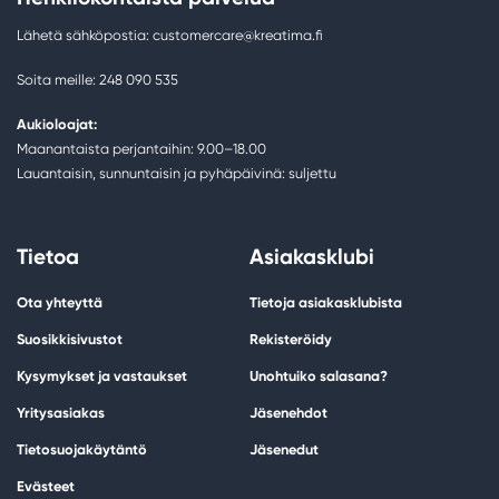
Lähetä sähköpostia: customercare@kreatima.fi
Soita meille: 248 090 535
Aukioloajat:
Maanantaista perjantaihin: 9.00–18.00
Lauantaisin, sunnuntaisin ja pyhäpäivinä: suljettu
Tietoa
Asiakasklubi
Ota yhteyttä
Tietoja asiakasklubista
Suosikkisivustot
Rekisteröidy
Kysymykset ja vastaukset
Unohtuiko salasana?
Yritysasiakas
Jäsenehdot
Tietosuojakäytäntö
Jäsenedut
Evästeet