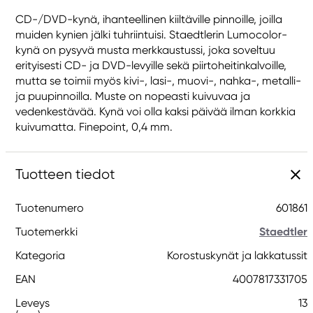
CD-/DVD-kynä, ihanteellinen kiiltäville pinnoille, joilla
muiden kynien jälki tuhriintuisi. Staedtlerin Lumocolor-
kynä on pysyvä musta merkkaustussi, joka soveltuu
erityisesti CD- ja DVD-levyille sekä piirtoheitinkalvoille,
mutta se toimii myös kivi-, lasi-, muovi-, nahka-, metalli-
ja puupinnoilla. Muste on nopeasti kuivuvaa ja
vedenkestävää. Kynä voi olla kaksi päivää ilman korkkia
kuivumatta. Finepoint, 0,4 mm.
Tuotteen tiedot
Tuotenumero
601861
Tuotemerkki
Staedtler
Kategoria
Korostuskynät ja lakkatussit
EAN
4007817331705
Leveys
13