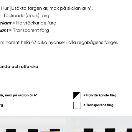
 Hur ljusäkta färgen är, max på skalan är 4*.
= Täckande (opak) färg
yrkant
= Halvtäckande färg
rkant
= Transparent färg
 som nämnt hela 47 olika nyanser i alla regnbågens färger.
anda och utforska