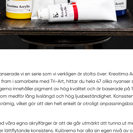
anserade vi en serie som vi verkligen är stolta över: Kreatima A
 fram i samarbete med Tri-Art, hittar du hela 47 olika nyanser 
erna innehåller pigment av hög kvalitet och är baserade på 
om medför lång livslängd och hög ljusbeständighet. Konsiste
krämig, vilket gör att den helt enkelt är otroligt anpassningsb
ed våra egna akrylfärger är att de går utmärkt att tunna ut 
 lättflytande konsistens. Kulörerna har alla sin egen nivå av o