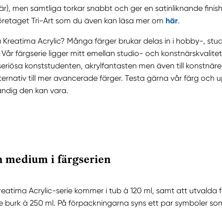
r), men samtliga torkar snabbt och ger en satinliknande finish
gföretaget Tri-Art som du även kan läsa mer om
här
.
å Kreatima Acrylic? Många färger brukar delas in i hobby-, stu
 Vår färgserie ligger mitt emellan studio- och konstnärskvalite
riösa konststudenten, akrylfantasten men även till konstnäre
ternativ till mer avancerade färger. Testa gärna vår färg och u
ändig den kan vara.
 medium i färgserien
reatima Acrylic-serie kommer i tub à 120 ml, samt att utvalda 
e burk à 250 ml. På förpackningarna syns ett par symboler som 