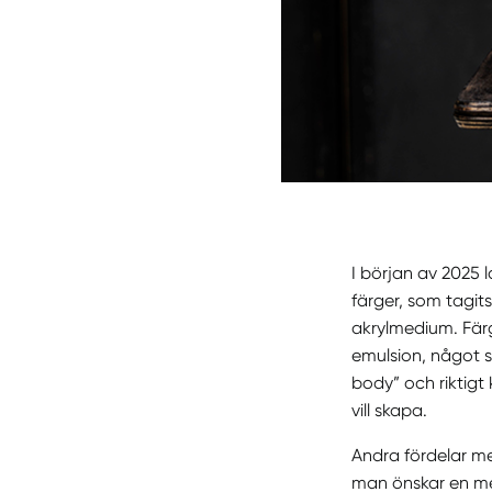
I början av 2025 l
färger, som tagits
akrylmedium. Färg
emulsion, något s
body” och riktigt 
vill skapa.
Andra fördelar m
man önskar en mer