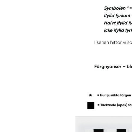
Symbolen *
=
Ifylld fyrkant
Halvt ifylld f
Icke ifylld fy
I serien hittar vi
Färgnyanser – bl