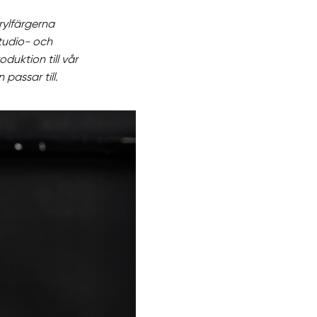
rylfärgerna
tudio- och
oduktion till vår
assar till.