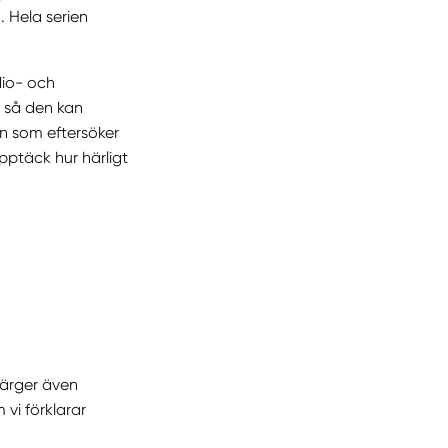
. Hela serien
dio- och
t så den kan
n som eftersöker
pptäck hur härligt
färger även
vi förklarar