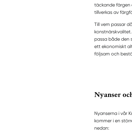
täckande färgen ä
tillverkas av fär
Till vem passar d
konstnärskvalitet.
passa både den se
ett ekonomiskt al
följsam och best
Nyanser och
Nyanserna i vår K
kommer i en störr
nedan: