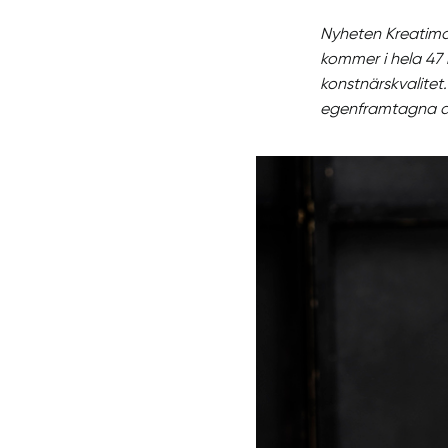
Nyheten Kreatima 
kommer i hela 47 
konstnärskvalitet.
egenframtagna akr