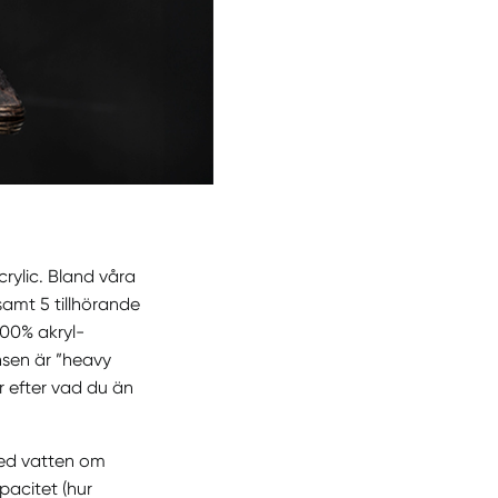
crylic. Bland våra
samt 5 tillhörande
100% akryl-
nsen är ”heavy
ar efter vad du än
med vatten om
pacitet (hur