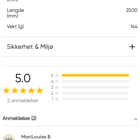
Lengde
2500
(mm)
Vekt (g)
144
Sikkerhet & Miljø
Ansvarlig EU
5.0
5
☆
Cartotecnica Rossi
4
☆
Cartotecnica Rossi S.r.l.
3
☆
Via Perale, 19
2
☆
1
☆
36011 Arsiero (VI) Italy
2 anmeldelser
customercare@cartotecnicarossi.it
+39 0445 731 767
Anmeldelser (2)
MariLouise B
MB