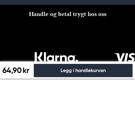
Handle og betal trygt hos oss
64,90 kr
Legg i handlekurven
Til kassen
Copyright © Panduro 2026. Kreatima, NO 915024815 MVA