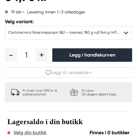
Levering innen 1–3 virkedager
19 stk
Velg variant:
Cartotecnica Rossi kreppapir 582 – rosarød, 180 g rull (144 g/m²) à 50×250 cm
1
Legg i handlekurven
Legg til i ønskeliste »
Fri frakt over 599 kr til
Fri retur
pakkeautomat.
30 dagers åpent kjøp.
Lagersaldo i din butikk
Velg din butikk
Finnes i 0 butikker