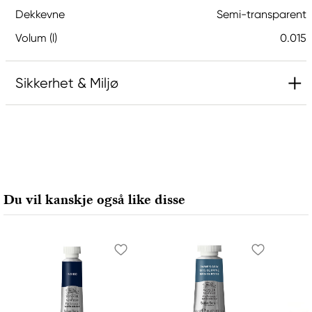
Dekkevne
Semi-transparent
Volum (l)
0.015
Sikkerhet & Miljø
Ansvarlig EU
Daniel Smith
Stelling A/S
Amagertorv 9, 1 sal
Du vil kanskje også like disse
1160 Köpenhamn K, Denmark
city@stelling.dk
+45 33 11 33 22
Produsent
Daniel Smith
Daniel Smith Inc