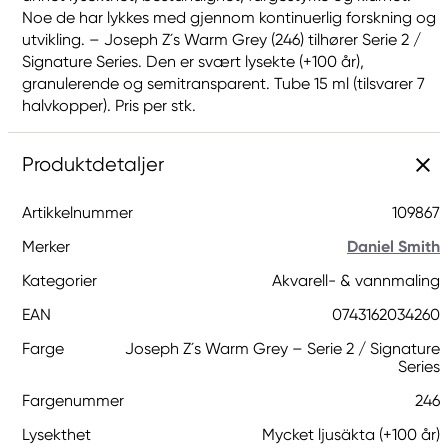
Noe de har lykkes med gjennom kontinuerlig forskning og
utvikling. – Joseph Z´s Warm Grey (246) tilhører Serie 2 /
Signature Series. Den er svært lysekte (+100 år),
granulerende og semitransparent. Tube 15 ml (tilsvarer 7
halvkopper). Pris per stk.
Produktdetaljer
Artikkelnummer
109867
Merker
Daniel Smith
Kategorier
Akvarell- & vannmaling
EAN
0743162034260
Farge
Joseph Z´s Warm Grey – Serie 2 / Signature
Series
Fargenummer
246
Lysekthet
Mycket ljusäkta (+100 år)