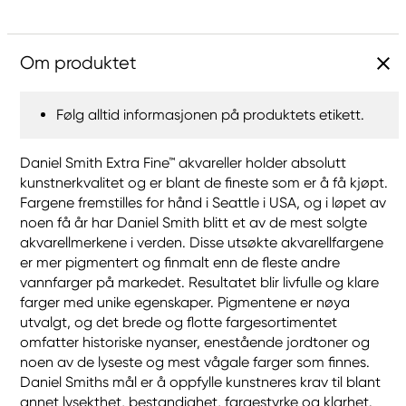
Om produktet
Følg alltid informasjonen på produktets etikett.
Daniel Smith Extra Fine™ akvareller holder absolutt
kunstnerkvalitet og er blant de fineste som er å få kjøpt.
Fargene fremstilles for hånd i Seattle i USA, og i løpet av
noen få år har Daniel Smith blitt et av de mest solgte
akvarellmerkene i verden. Disse utsøkte akvarellfargene
er mer pigmentert og finmalt enn de fleste andre
vannfarger på markedet. Resultatet blir livfulle og klare
farger med unike egenskaper. Pigmentene er nøya
utvalgt, og det brede og flotte fargesortimentet
omfatter historiske nyanser, enestående jordtoner og
noen av de lyseste og mest vågale farger som finnes.
Daniel Smiths mål er å oppfylle kunstneres krav til blant
annet lysekthet, bestandighet, fargestyrke og klarhet.