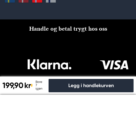
Handle og betal trygt hos oss
Bare
199,90 kr
Legg i handlekurven
7
igjen
Til kassen
Copyright © Panduro 2026. Kreatima, NO 915024815 MVA