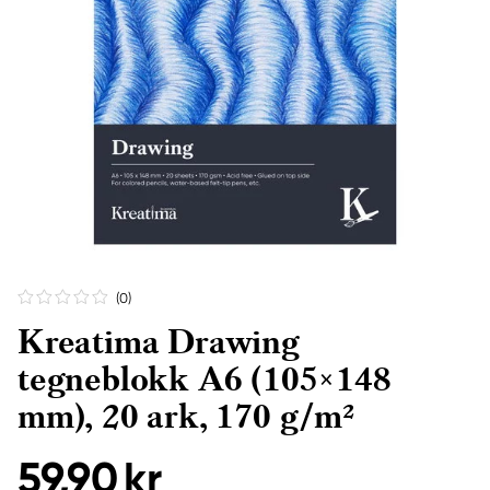
(0
)
Kreatima Drawing
tegneblokk A6 (105×148
mm), 20 ark, 170 g/m²
59,90 kr