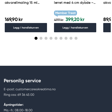
akvarellmaling 15 ml
lerret med 4 cm dybde –
akvar
Lunar Black
60×80 cm, 300 g/m²
Schm
783
Member Treat
169,90 kr
399,20 kr
89,9
499 kr
Legg i handlekurven
Legg i handlekurven
Personlig service
E-post: customercare@kreatima.no
Ring oss: 69 36 45 00
Åpningstider:
Ma.-fr.: 08.00-18.00