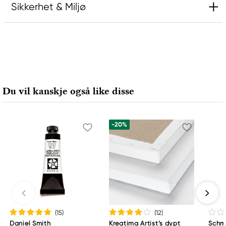
Sikkerhet & Miljø
Ansvarlig EU
Kreatima
Panduro
205 14 Malmö, Sweden
Du vil kanskje også like disse
www.panduro.com
+46 (04) 22 30 70
-20%
(15
)
(12
)
Daniel Smith
Kreatima Artist’s dypt
Schm