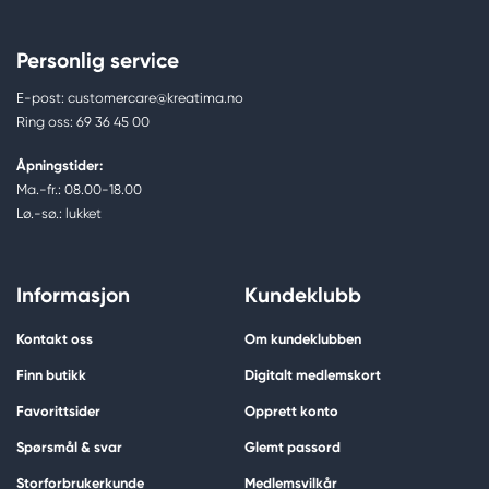
Personlig service
E-post: customercare@kreatima.no
Ring oss: 69 36 45 00
Åpningstider:
Ma.-fr.: 08.00-18.00
Lø.-sø.: lukket
Informasjon
Kundeklubb
Kontakt oss
Om kundeklubben
Finn butikk
Digitalt medlemskort
Favorittsider
Opprett konto
Spørsmål & svar
Glemt passord
Storforbrukerkunde
Medlemsvilkår