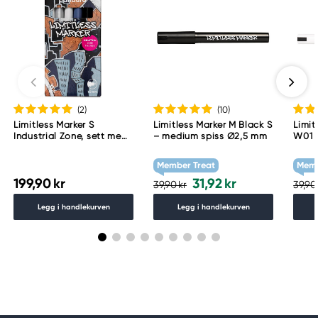
(2
)
(10
)
Limitless Marker S
Limitless Marker M Black S
Limit
Industrial Zone, sett med
– medium spiss Ø2,5 mm
W01 
6 akrylpenner – tynn spiss
Ø1 mm
Member Treat
Memb
199,90 kr
31,92 kr
39,90 kr
39,90
Legg i handlekurven
Legg i handlekurven