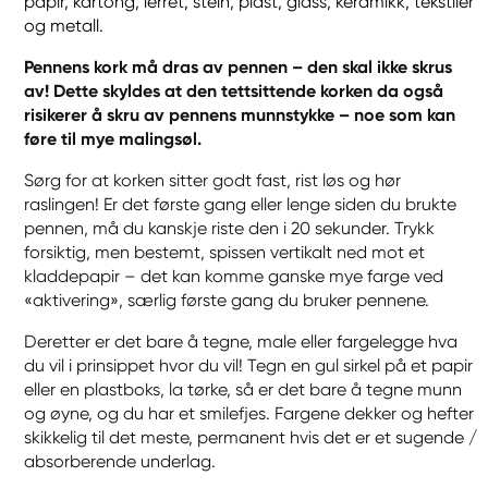
papir, kartong, lerret, stein, plast, glass, keramikk, tekstiler
og metall.
Pennens kork må dras av pennen – den skal ikke skrus
av! Dette skyldes at den tettsittende korken da også
risikerer å skru av pennens munnstykke – noe som kan
føre til mye malingsøl.
Sørg for at korken sitter godt fast, rist løs og hør
raslingen! Er det første gang eller lenge siden du brukte
pennen, må du kanskje riste den i 20 sekunder. Trykk
forsiktig, men bestemt, spissen vertikalt ned mot et
kladdepapir – det kan komme ganske mye farge ved
«aktivering», særlig første gang du bruker pennene.
Deretter er det bare å tegne, male eller fargelegge hva
du vil i prinsippet hvor du vil! Tegn en gul sirkel på et papir
eller en plastboks, la tørke, så er det bare å tegne munn
og øyne, og du har et smilefjes. Fargene dekker og hefter
skikkelig til det meste, permanent hvis det er et sugende /
absorberende underlag.