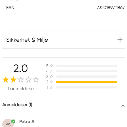
EAN
7320189711867
Sikkerhet & Miljø
Ansvarlig EU
2.0
5
☆
Panduro Limitless
4
☆
Panduro
3
☆
205 14 Malmö, Sweden
2
☆
1
☆
www.panduro.com
1 anmeldelse
+46 (04) 22 30 70
Anmeldelser (1)
Petra A
PA