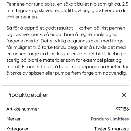
Pennene har rund spiss, en såkalt bullet nib som gir ca. 2,5
mm tegne- og skrivebredde, litt avhengig av hvordan du
vinkler pennen.
Så får å oppnå et godt resultat – korken på, rist pennen
og «aktiver den», så er det bare å tegne, male og se
fargene overta! Det er viktig at grunnstrøket med farge
får mulighet til å tørke før du begynner å utvikle det med
en annen farge fra Limitless, ellers kan det bli litt klebrig –
særlig på blanke materialer som for eksempel plast og
metall. Et annet tips er å ha et kladdepapir i nærheten for
å tørke av spissen eller pumpe frem farge om nødvendig.
Produktdetaljer
Artikkelnummer
971186
Merker
Panduro Limitless
Kategorier
Tusjer & markers