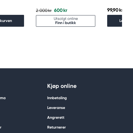
99,90 kr
600 kr
2 000 kr
Utsolgt online
ekurven
Legg i 
Finn i butikk
Kjøp online
tima
Innbetaling
Leveranse
Angrerett
r
Returnerer