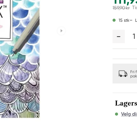
Ti
159,90 kr
15 stk
1
Fri 
pak
Lagers
Velg di