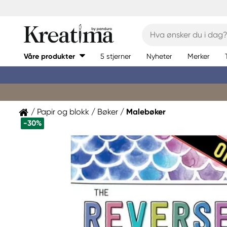
Våre produkter
5 stjerner
Nyheter
Merker
Papir og blokk
Bøker
Malebøker
-30%