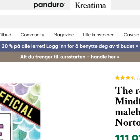
Tilbud
Community
Magazine
Lille kunstneren
Gaveko
20 % på alle lerret! Logg inn for å benytte deg av tilbudet »
Alt du trenger til kursstarten – handle her »
The r
Mindf
maleb
Nort
111,9