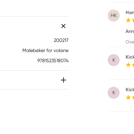
Han
HK
Ann
200217
Ove
Malebøker for voksne
Kic
K
9781523518074
Kic
K