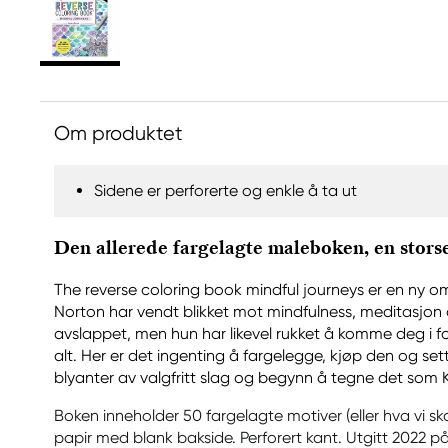
Om produktet
Sidene er perforerte og enkle å ta ut
Den allerede fargelagte maleboken, en stors
The reverse coloring book mindful journeys er en ny
Norton har vendt blikket mot mindfulness, meditasjon
avslappet, men hun har likevel rukket å komme deg i f
alt. Her er det ingenting å fargelegge, kjøp den og sett 
blyanter av valgfritt slag og begynn å tegne det som K
Boken inneholder 50 fargelagte motiver (eller hva vi skal
papir med blank bakside. Perforert kant. Utgitt 2022 p