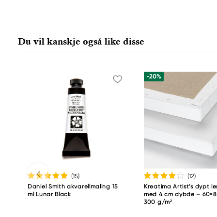
Du vil kanskje også like disse
-20%
(15
)
(12
)
Daniel Smith akvarellmaling 15
Kreatima Artist’s dypt le
ml Lunar Black
med 4 cm dybde – 60×8
300 g/m²