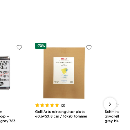
-70%
(2
)
am
Gelli Arts rektangulær plate
Schmincke H
opp –
40,6×50,8 cm / 16×20 tommer
akvarellmalin
 grey 783
grey bluish 78