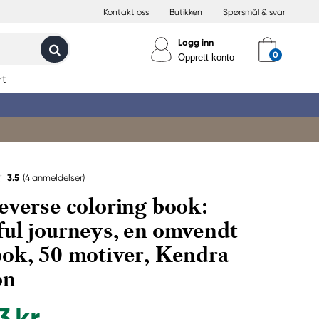
Kontakt oss
Butikken
Spørsmål & svar
Logg inn
Opprett konto
rt
3.5
(4
anmeldelser
)
everse coloring book:
ul journeys, en omvendt
ok, 50 motiver, Kendra
on
3 kr