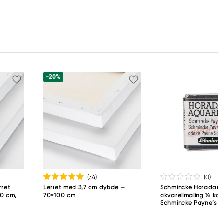
-20%
(34
)
(0
)
rret
Lerret med 3,7 cm dybde –
Schmincke Horad
0 cm,
70×100 cm
akvarellmaling ½ k
Schmincke Payne´s