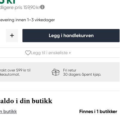
dligere pris
159,90 kr
Levering innen 1–3 virkedager
Legg i handlekurven
Legg til i ønskeliste »
frakt over 599 kr til
Fri retur
keautomat.
30 dagers åpent kjøp.
aldo i din butikk
n butikk
Finnes i 1 butikker