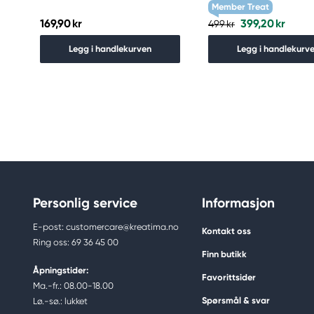
Member Treat
169,90 kr
399,20 kr
499 kr
Legg i handlekurven
Legg i handlekurv
Personlig service
Informasjon
E-post: customercare@kreatima.no
Kontakt oss
Ring oss: 69 36 45 00
Finn butikk
Åpningstider:
Favorittsider
Ma.-fr.: 08.00-18.00
Spørsmål & svar
Lø.-sø.: lukket