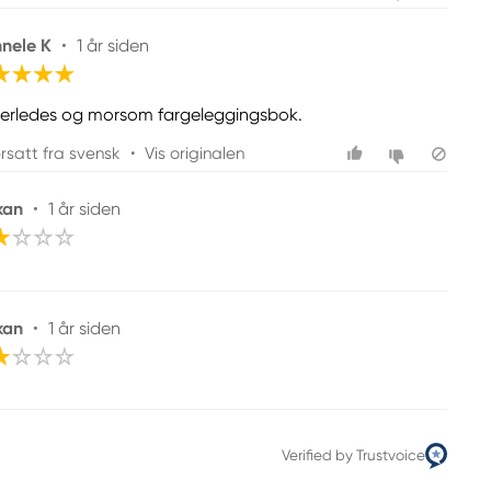
nele K
•
1 år siden
erledes og morsom fargeleggingsbok.
rsatt fra svensk
•
Vis originalen
kan
•
1 år siden
kan
•
1 år siden
Verified by Trustvoice