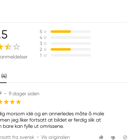
.5
5
☆
4
☆
3
☆
2
☆
1
☆
 anmeldelser
(4)
F
•
9 dager siden
dig morsom idé og en annerledes måte å male
men jeg liker fortsatt at bildet er ferdig slik at
 bare kan fylle ut omrissene.
rsatt fra svensk
•
Vis originalen