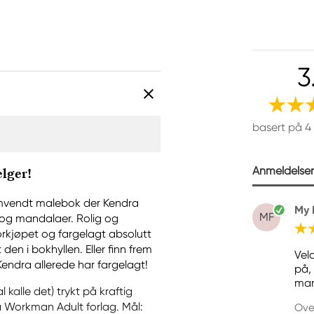
3
basert på 4
Anmeldelser 
elger!
 omvendt malebok der Kendra
My 
MF
 og mandalaer. Rolig og
orkjøpet og fargelagt absolutt
den i bokhyllen. Eller finn frem
Vel
endra allerede har fargelagt!
på, 
man
 kalle det) trykt på kraftig
å Workman Adult forlag. Mål:
Ove