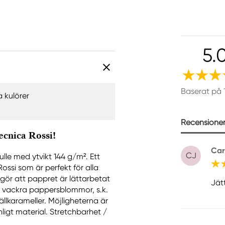
5.
Baserat på 
a kulörer
Recensioner 
ecnica Rossi!
Car
CJ
le med ytvikt 144 g/m². Ett
ossi som är perfekt för alla
ör att pappret är lättarbetat
Jät
a vackra pappersblommor, s.k.
llkarameller. Möjligheterna är
ligt material. Stretchbarhet /