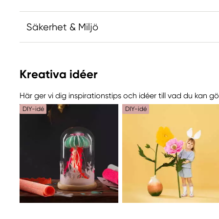
Säkerhet & Miljö
Ansvarig EU
Kreativa idéer
Cartotecnica Rossi
Cartotecnica Rossi S.r.l.
Här ger vi dig inspirationstips och idéer till vad du kan 
Via Perale, 19
DIY-idé
DIY-idé
36011 Arsiero (VI) Italy
customercare@cartotecnicarossi.it
+39 0445 731 767