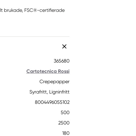
llt brukade, FSC®-certifierade
365680
Cartotecnica Rossi
Crepepapper
Syrafritt, Ligninfritt
8004496055102
500
2500
180