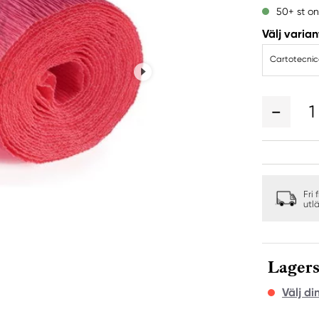
50+ st on
Välj varian
1
Fri 
utl
Lagers
Välj di