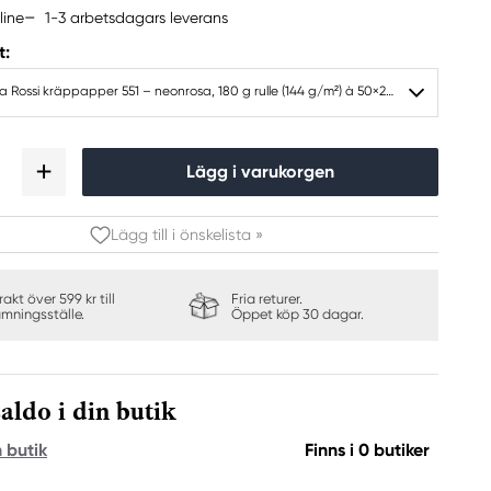
1-3 arbetsdagars leverans
line
t:
Cartotecnica Rossi kräppapper 551 – neonrosa, 180 g rulle (144 g/m²) à 50×250 cm
Lägg i varukorgen
Lägg till i önskelista »
frakt över 599 kr till
Fria returer.
ämningsställe.
Öppet köp 30 dagar.
aldo i din butik
n butik
Finns i 0 butiker