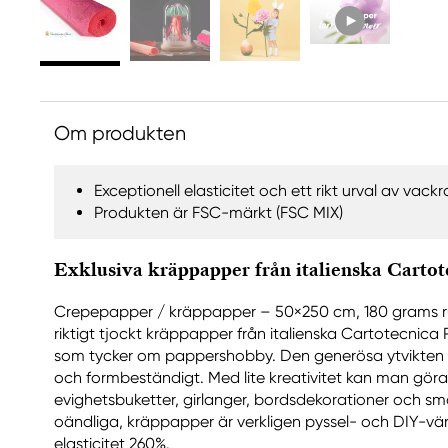
Om produkten
Exceptionell elasticitet och ett rikt urval av vackr
Produkten är FSC-märkt (FSC MIX)
Exklusiva kräppapper från italienska Cartot
Crepepapper / kräppapper – 50×250 cm, 180 grams rul
riktigt tjockt kräppapper från italienska Cartotecnica R
som tycker om pappershobby. Den generösa ytvikten g
och formbeständigt. Med lite kreativitet kan man gör
evighetsbuketter, girlanger, bordsdekorationer och smä
oändliga, kräppapper är verkligen pyssel- och DIY-vän
elasticitet 260%.