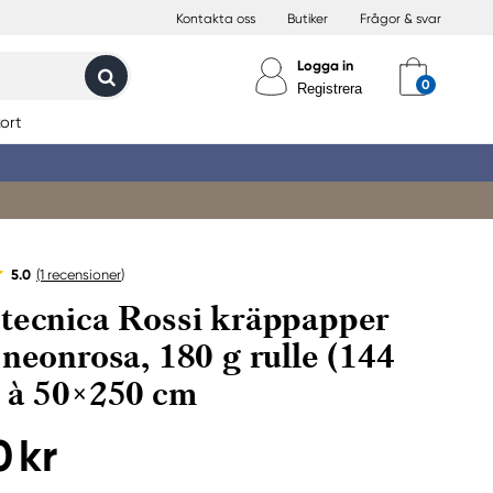
Kontakta oss
Butiker
Frågor & svar
Logga in
Registrera
ort
5.0
(1
recensioner
)
tecnica Rossi kräppapper
 neonrosa, 180 g rulle (144
 à 50×250 cm
0 kr