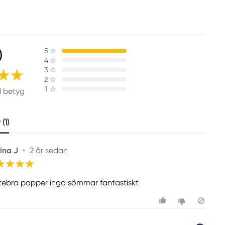
0
5
☆
4
☆
3
☆
2
☆
1
☆
1 betyg
(1)
ina J
•
2 år sedan
tebra papper inga sömmar fantastiskt