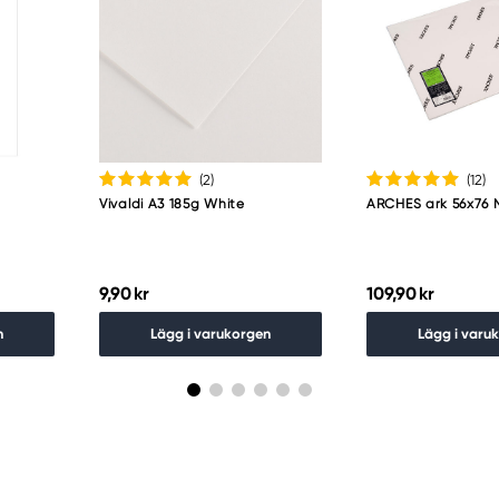
(2
)
(12
)
Vivaldi A3 185g White
ARCHES ark 56x76
9,90 kr
109,90 kr
n
Lägg i varukorgen
Lägg i varu