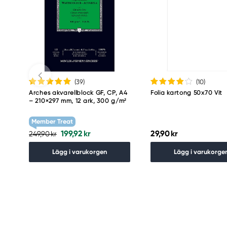
(39
)
(10
)
Arches akvarellblock GF, CP, A4
Folia kartong 50x70 Vit
– 210×297 mm, 12 ark, 300 g/m²
Member Treat
199,92 kr
29,90 kr
249,90 kr
Lägg i varukorgen
Lägg i varukorge