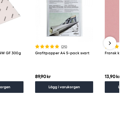
(25
)
 NW GF 300g
Grafitpapper A4 5-pack svart
Fransk karto
89,90 kr
13,90 kr
korgen
Lägg i varukorgen
Lägg i