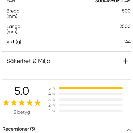
EAN
8004496060045
Bredd
500
(mm)
Längd
2500
(mm)
Vikt (g)
144
Säkerhet & Miljö
Ansvarig EU
5.0
5
☆
Cartotecnica Rossi
4
☆
Cartotecnica Rossi S.r.l.
3
☆
Via Perale, 19
2
☆
1
☆
36011 Arsiero (VI) Italy
3 betyg
customercare@cartotecnicarossi.it
+39 0445 731 767
Recensioner (3)