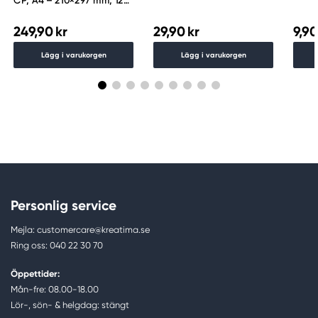
CP, A4 – 210×297 mm, 12
ark, 300 g/m²
249,90 kr
29,90 kr
9,90
Lägg i varukorgen
Lägg i varukorgen
Personlig service
Mejla: customercare@kreatima.se
Ring oss: 040 22 30 70
Öppettider:
Mån-fre: 08.00-18.00
Lör-, sön- & helgdag: stängt