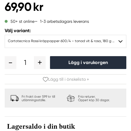
69,90 kr
1-3 arbetsdagars leverans
50+ st online
Välj variant:
Cartotecnica Rossi kräppapper 600/4 – tonad vit & rosa, 180 g rulle (144 g/m²) à 50×250 cm
1
Lägg i varukorgen
Lägg till i önskelista »
Fri frakt över 599 kr till
Fria returer.
utlämningsställe.
Öppet köp 30 dagar.
Lagersaldo i din butik