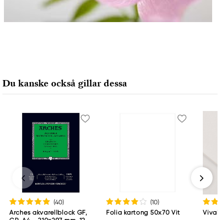
Du kanske också gillar dessa
(40
)
(10
)
Arches akvarellblock GF,
Folia kartong 50x70 Vit
Vival