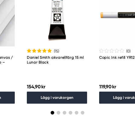
(15
)
(0
)
anvas /
Daniel Smith akvarellfärg 15 ml
Copic Ink refill YR
p –
Lunar Black
154,90 kr
119,90 kr
n
Lägg i varukorgen
Lägg i varu