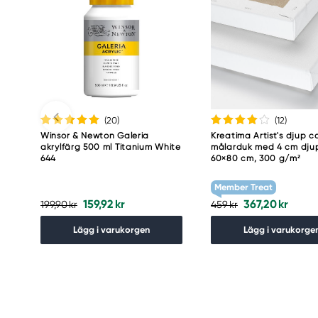
(20
)
(12
)
Winsor & Newton Galeria
Kreatima Artist's djup c
akrylfärg 500 ml Titanium White
målarduk med 4 cm dju
644
60×80 cm, 300 g/m²
Member Treat
159,92 kr
367,20 kr
199,90 kr
459 kr
Lägg i varukorgen
Lägg i varukorge