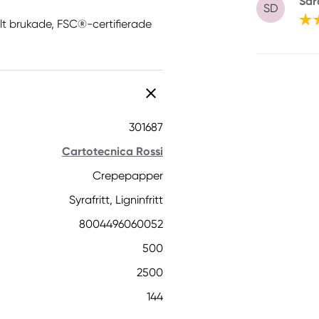
Sar
SD
llt brukade, FSC®-certifierade
301687
Cartotecnica Rossi
Crepepapper
Syrafritt, Ligninfritt
8004496060052
500
2500
144