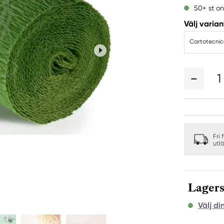
50+ st on
Välj varian
1
Fri 
utl
Lagers
Välj di