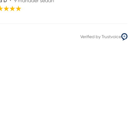
a D
•
9 månader sedan
Verified by Trustvoice