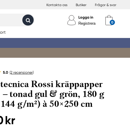
Kontakta oss
Butiker
Frågor & svar
Logga in
Registrera
ort
5.0
(2
recensioner
)
tecnica Rossi kräppapper
 – tonad gul & grön, 180 g
 (144 g/m²) à 50×250 cm
0 kr