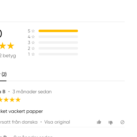
0
5
☆
4
☆
3
☆
2
☆
1
☆
2 betyg
(2)
a B
•
3 månader sedan
ket vackert papper
rsatt från danska
•
Visa original