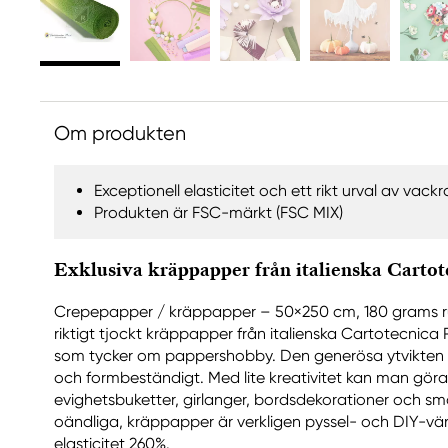
Om produkten
Exceptionell elasticitet och ett rikt urval av vackr
Produkten är FSC-märkt (FSC MIX)
Exklusiva kräppapper från italienska Cartot
Crepepapper / kräppapper – 50×250 cm, 180 grams rul
riktigt tjockt kräppapper från italienska Cartotecnica R
som tycker om pappershobby. Den generösa ytvikten g
och formbeständigt. Med lite kreativitet kan man gör
evighetsbuketter, girlanger, bordsdekorationer och smä
oändliga, kräppapper är verkligen pyssel- och DIY-vän
elasticitet 260%.