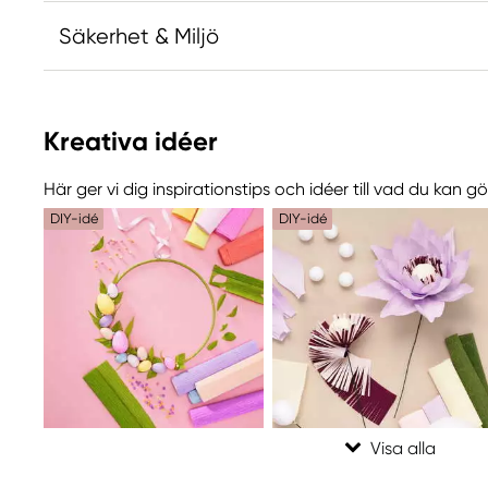
Säkerhet & Miljö
Ansvarig EU
Kreativa idéer
Cartotecnica Rossi
Cartotecnica Rossi S.r.l.
Här ger vi dig inspirationstips och idéer till vad du kan 
Via Perale, 19
DIY-idé
DIY-idé
36011 Arsiero (VI) Italy
customercare@cartotecnicarossi.it
+39 0445 731 767