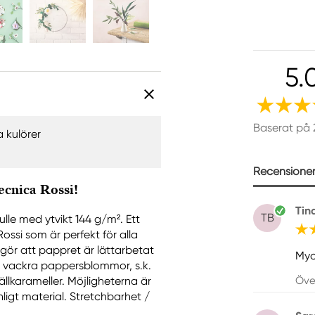
5.
Baserat på 
a kulörer
Recensioner 
ecnica Rossi!
Tin
TB
le med ytvikt 144 g/m². Ett
ossi som är perfekt för alla
ör att pappret är lättarbetat
Myc
a vackra pappersblommor, s.k.
Öve
llkarameller. Möjligheterna är
ligt material. Stretchbarhet /