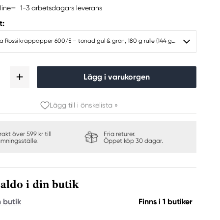
1-3 arbetsdagars leverans
line
t:
Cartotecnica Rossi kräppapper 600/5 – tonad gul & grön, 180 g rulle (144 g/m²) à 50×250 cm
Lägg i varukorgen
Lägg till i önskelista »
frakt över 599 kr till
Fria returer.
ämningsställe.
Öppet köp 30 dagar.
aldo i din butik
n butik
Finns i 1 butiker