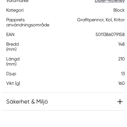
Varumärke
Daler-Rowney
Kategori
Block
Papprets
Grafitpennor, Kol, Kritor
användningsområde
EAN
5011386079158
Bredd
148
(mm)
Längd
210
(mm)
Djup
13
Vikt (g)
160
Säkerhet & Miljö
Ansvarig EU