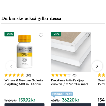
Daler-Rowney
FILA S.p.A Via XXV
Aprile 5
Du kanske också gillar dessa
20016 Pero (MI) Italy
fila@fila.it
+3902381051
-20%
-20%
(20
)
(12
)
Winsor & Newton Galeria
Kreatima Artist's djup
Danie
akrylfärg 500 ml Titanium
canvas / målarduk med 4
15 ml
White 644
cm djup – 60×80 cm, 300
g/m²
Member Treat
159,92 kr
367,20 kr
154,
199,90 kr
459 kr