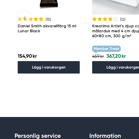
(15
)
(12
)
Daniel Smith akvarellfärg 15 ml
Kreatima Artist's djup c
Lunar Black
målarduk med 4 cm dju
60×80 cm, 300 g/m²
Member Treat
154,90 kr
367,20 kr
459 kr
Lägg i varukorgen
Lägg i varukorge
Personlig service
Information