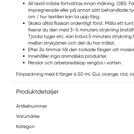
All textil måste förtvättas innan målning. OBS: 
impregnerade eller på annat sätt behandlade ty
om / hur textilen kan ta upp färg.
Skaka alltid flaskan ordentligt först. Måla ett tun
fixerar du den med 3–5 minuters strykning (instäl
Tjocka tyger etc. kan kräva 5 minuters strykning
mellan strykjärnet och det du har målat.
Efter 24 timmar tål den torkade färgen att maskin
Innehåller inga animaliska produkter.
Penslar och arbetsredskap rengörs i vatten.
Förpackning med 6 färger à 50 ml. Gul, orange, röd, ros
Produktdetaljer
Artikelnummer
Varumärke
Kategori