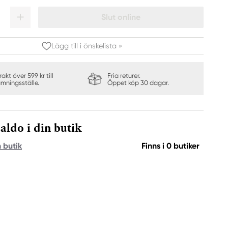
Slut online
Lägg till i önskelista »
frakt över 599 kr till
Fria returer.
ämningsställe.
Öppet köp 30 dagar.
aldo i din butik
n butik
Finns i 0 butiker