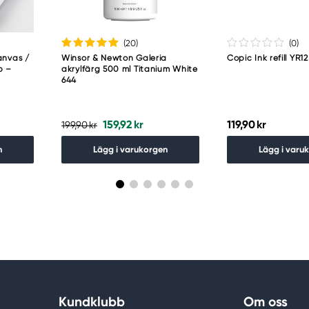
(20
)
(0
)
anvas /
Winsor & Newton Galeria
Copic Ink refill YR
p –
akrylfärg 500 ml Titanium White
644
159,92 kr
119,90 kr
199,90 kr
n
Lägg i varukorgen
Lägg i varu
Kundklubb
Om oss