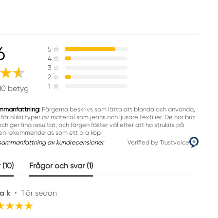
6
5
☆
4
☆
3
☆
2
☆
1
☆
10 betyg
mmanfattning:
Färgerna beskrivs som lätta att blanda och använda,
för olika typer av material som jeans och ljusare textilier. De har bra
h ger fina resultat, och färgen fäster väl efter att ha strukits på
ten rekommenderas som ett bra köp.
sammanfattning av kundrecensioner.
Verified by Trustvoice
(10)
Frågor och svar (1)
a k
•
1 år sedan