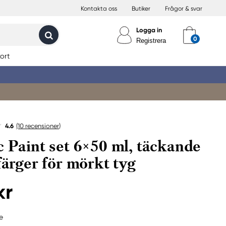
Kontakta oss
Butiker
Frågor & svar
Logga in
Registrera
ort
4.6
(10
recensioner
)
c Paint set 6×50 ml, täckande
lfärger för mörkt tyg
kr
e