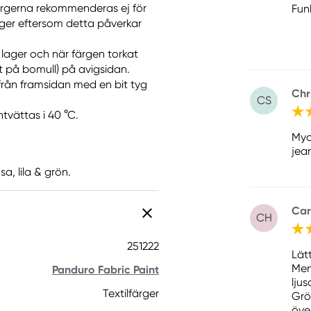
Färgerna rekommenderas ej för
Fun
ger eftersom detta påverkar
t lager och när färgen torkat
lt på bomull) på avigsidan.
 från framsidan med en bit tyg
Chr
CS
tvättas i 40 °C.
Myc
jea
a, lila & grön.
Car
CH
251222
Lät
Men
Panduro Fabric Paint
ljus
Textilfärger
Grön
öve