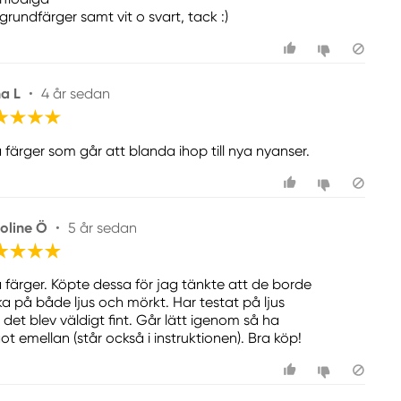
grundfärger samt vit o svart, tack :)
a L
•
4 år sedan
a färger som går att blanda ihop till nya nyanser.
oline Ö
•
5 år sedan
a färger. Köpte dessa för jag tänkte att de borde
ka på både ljus och mörkt. Har testat på ljus
 det blev väldigt fint. Går lätt igenom så ha
ot emellan (står också i instruktionen). Bra köp!