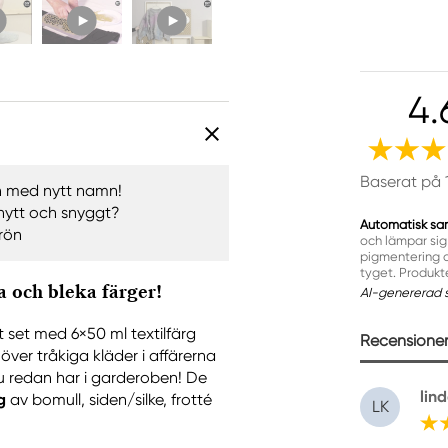
4.
Baserat på 
n med nytt namn!
nytt och snyggt?
Automatisk sa
grön
och lämpar sig 
pigmentering oc
tyget. Produk
ga och bleka färger!
AI-genererad 
t set med 6×50 ml textilfärg
Recensioner 
 över tråkiga kläder i affärerna
 du redan har i garderoben! De
lind
g
av bomull, siden/silke, frotté
LK