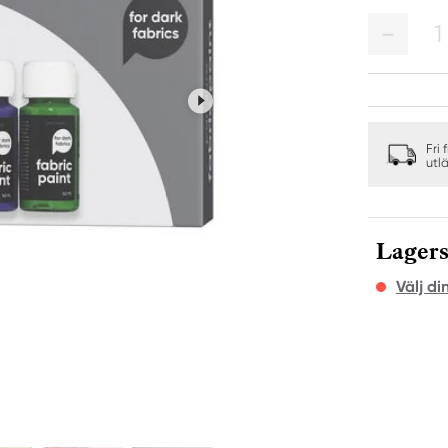
1
Fri 
utl
Lagers
Välj di