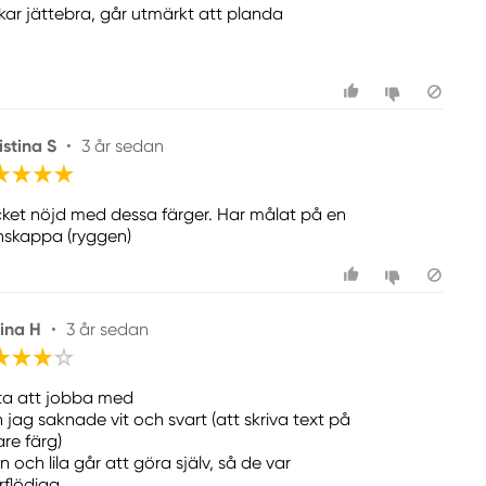
kar jättebra, går utmärkt att planda
istina S
•
3 år sedan
ket nöjd med dessa färger. Har målat på en
nskappa (ryggen)
ina H
•
3 år sedan
ta att jobba med
 jag saknade vit och svart (att skriva text på
are färg)
 och lila går att göra själv, så de var
rflödiga