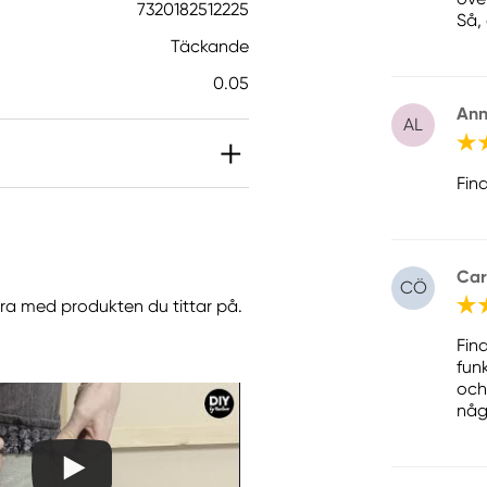
7320182512225
Så, 
Täckande
0.05
Ann
AL
Fin
Car
CÖ
göra med produkten du tittar på.
Fin
fun
och
någ