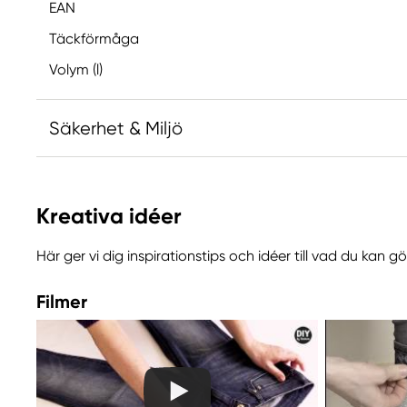
EAN
Täckförmåga
Volym (l)
Säkerhet & Miljö
Ansvarig EU
Kreativa idéer
Panduro Fabric Paint
Panduro
Här ger vi dig inspirationstips och idéer till vad du kan 
205 14 Malmö, Sweden
www.panduro.com
Filmer
+46 (04) 22 30 70