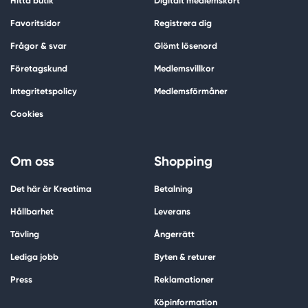
Hitta butik
Digitalt medlemskort
Favoritsidor
Registrera dig
Frågor & svar
Glömt lösenord
Företagskund
Medlemsvillkor
Integritetspolicy
Medlemsförmåner
Cookies
Om oss
Shopping
Det här är Kreatima
Betalning
Hållbarhet
Leverans
Tävling
Ångerrätt
Lediga jobb
Byten & returer
Press
Reklamationer
Köpinformation