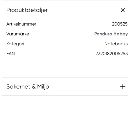
Produktdetaljer
Artikelnummer
200525
Varumärke
Panduro Hobby
Kategori
Notebooks
EAN
7320182005253
Säkerhet & Miljö
Ansvarig EU
Panduro Hobby
Panduro
205 14 Malmö, Sweden