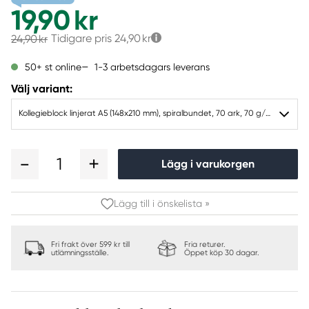
19,90 kr
Tidigare pris
24,90 kr
24,90 kr
1-3 arbetsdagars leverans
50+ st online
Välj variant:
Kollegieblock linjerat A5 (148x210 mm), spiralbundet, 70 ark, 70 g/m²
1
Lägg i varukorgen
Lägg till i önskelista »
Fri frakt över 599 kr till
Fria returer.
utlämningsställe.
Öppet köp 30 dagar.