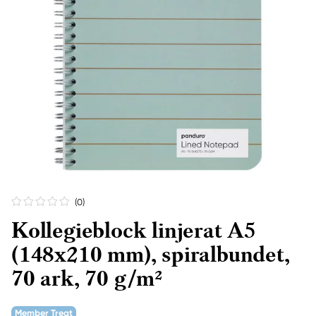
(0
)
Kollegieblock linjerat A5
(148x210 mm), spiralbundet,
70 ark, 70 g/m²
Member Treat