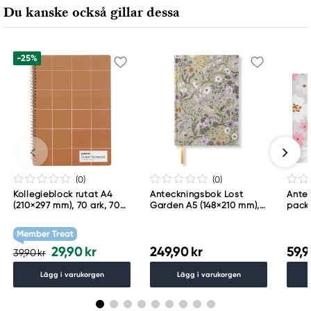
Du kanske också gillar dessa
www.panduro.com
+46 (04) 22 30 70
-25%
(0
)
(0
)
Kollegieblock rutat A4
Anteckningsbok Lost
Ante
(210×297 mm), 70 ark, 70
Garden A5 (148×210 mm),
pack,
g/m²
176 olinjerade / blanka
prick
sidor, 100 g/m²
32 ar
Member Treat
29,90 kr
249,90 kr
59,9
39,90 kr
Lägg i varukorgen
Lägg i varukorgen