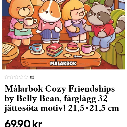
(0
)
Målarbok Cozy Friendships
by Belly Bean, färglägg 32
jättesöta motiv! 21,5×21,5 cm
69,90 kr