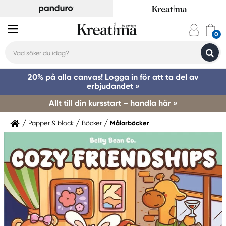
20% på alla canvas! Logga in för att ta del av
erbjudandet »
Allt till din kursstart – handla här »
Papper & block
Böcker
Målarböcker