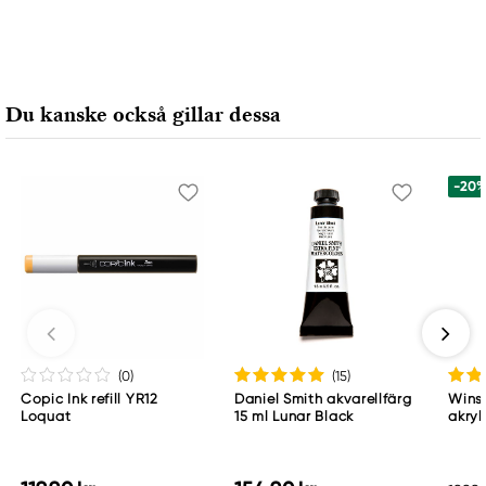
Du kanske också gillar dessa
-20
(0
)
(15
)
Copic Ink refill YR12
Daniel Smith akvarellfärg
Wins
Loquat
15 ml Lunar Black
akryl
Whit