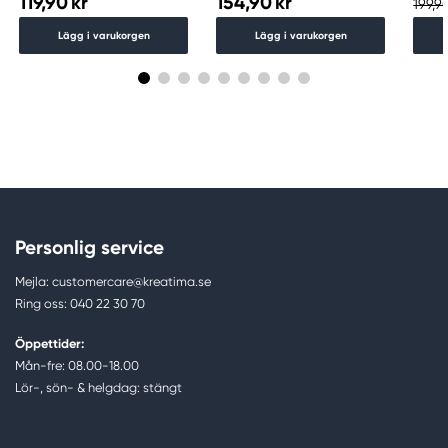
119,90 kr
154,90 kr
199,90
Lägg i varukorgen
Lägg i varukorgen
Personlig service
Mejla: customercare@kreatima.se
Ring oss: 040 22 30 70
Öppettider:
Mån-fre: 08.00-18.00
Lör-, sön- & helgdag: stängt