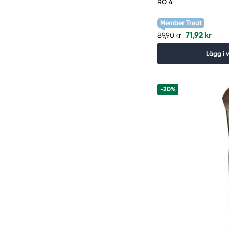
RO 4
Member Treat
71,92 kr
89,90 kr
Lägg i 
-20%