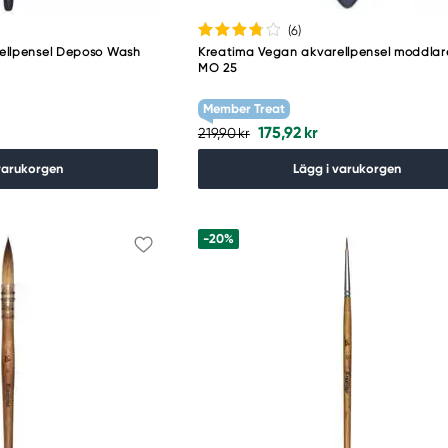
(6
)
ellpensel Deposo Wash
Kreatima Vegan akvarellpensel moddlar
MO 25
Member Treat
175,92 kr
219,90 kr
varukorgen
Lägg i varukorgen
-20%