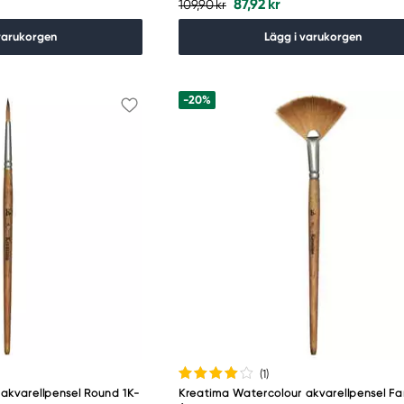
87,92 kr
109,90 kr
varukorgen
Lägg i varukorgen
-20%
(1
)
akvarellpensel Round 1K-
Kreatima Watercolour akvarellpensel Fa