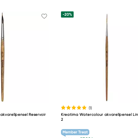
-20%
(1
)
akvarellpensel Reservoir
Kreatima Watercolour akvarellpensel Lin
2
Member Treat