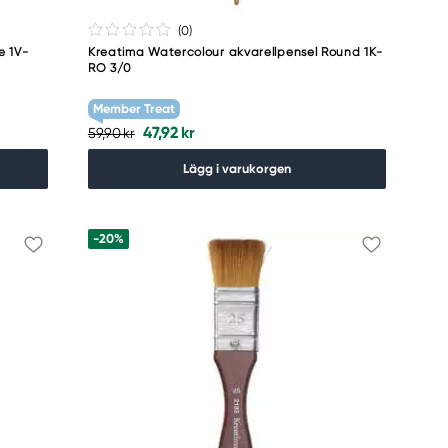
(0
)
e 1V-
Kreatima Watercolour akvarellpensel Round 1K-
RO 3/0
Member Treat
47,92 kr
59,90 kr
Lägg i varukorgen
-20%