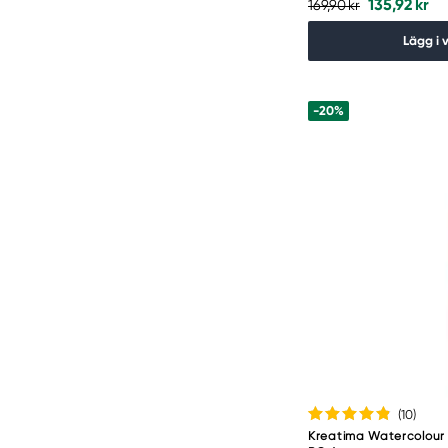
135,92 kr
169,90 kr
syntethår, djurhår eller en mix av båda.
Kreatima är platsen för dig som letar
Lägg i 
efter akvarellpenslar av hög
konstnärskvalitet som passar både
proffs och nybörjare. Oavsett om du
-20%
besöker en av våra välsorterade
konstnärsbutiker eller bläddrar runt på
kreatima.com så finns här ett brett
utbud av penslar från varumärken som
Winsor & Newton, Daler-Rowney och
DaVinci. Vilka akvarellpenslar behöver
du för att fortsätta din
akvarellmålning framåt?
(10
)
Kreatima Watercolour 