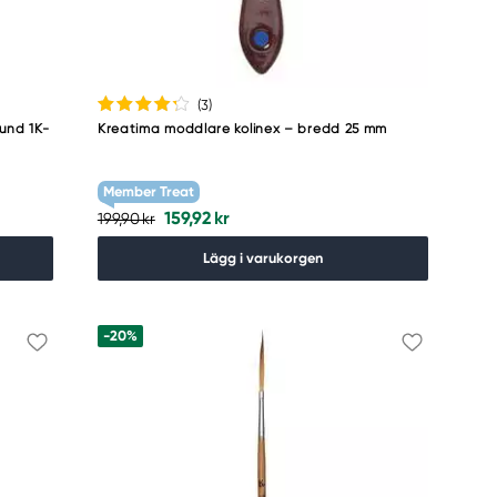
(3
)
und 1K-
Kreatima moddlare kolinex – bredd 25 mm
Member Treat
159,92 kr
199,90 kr
Lägg i varukorgen
-20%