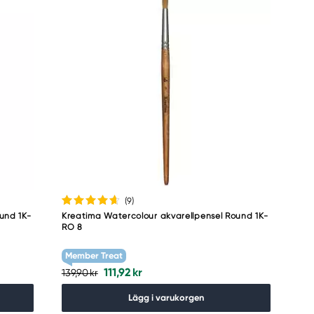
(9
)
und 1K-
Kreatima Watercolour akvarellpensel Round 1K-
RO 8
Member Treat
111,92 kr
139,90 kr
Lägg i varukorgen