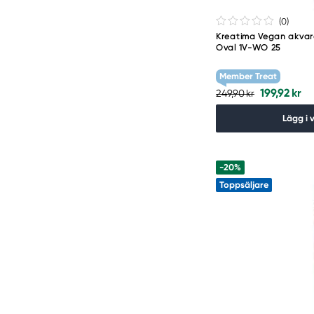
(0
)
Kreatima Vegan akvar
Oval 1V-WO 25
Member Treat
199,92 kr
249,90 kr
Lägg i 
-20%
Toppsäljare