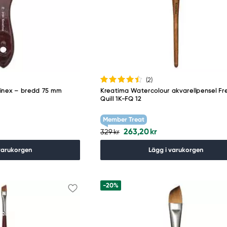
(2
)
linex – bredd 75 mm
Kreatima Watercolour akvarellpensel Fr
Quill 1K-FQ 12
Member Treat
263,20 kr
329 kr
varukorgen
Lägg i varukorgen
-20%