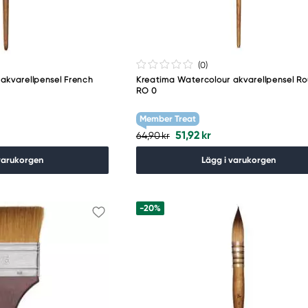
(0
)
akvarellpensel French
Kreatima Watercolour akvarellpensel Ro
RO 0
Member Treat
51,92 kr
64,90 kr
varukorgen
Lägg i varukorgen
-20%