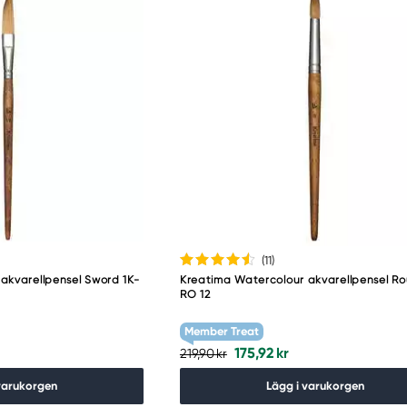
(11
)
akvarellpensel Sword 1K-
Kreatima Watercolour akvarellpensel Ro
RO 12
Member Treat
175,92 kr
219,90 kr
varukorgen
Lägg i varukorgen