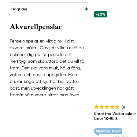
Högtider
-20%
Akvarellpenslar
Penseln spelar en viktig roll i ditt
akvarellmåleri! Oavsett vilken nivå du
befinner dig på, är penseln ditt
"verktyg" som ska utföra det du vill få
fram. Den ska vara mjuk, hålla färg,
vatten och passa uppgiften. Man
brukar säga att djurhår bär vatten
bäst, men utvecklingen har gått
framåt så numera hittar man även
syntethårspenslar med dessa goda
(1
)
egenskaper. Penslarna i denna
Kreatima Watercolour 
kategori passar även utmärkt till
Liner 1K-RL 8
gouachefärg, tusch och andra
lättflytande färger. De klassiska
Member Treat
akvarellpenslarna är runda med