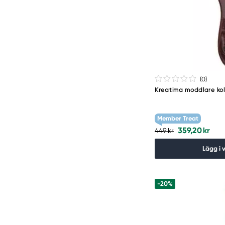
(0
)
Kreatima moddlare ko
Member Treat
359,20 kr
449 kr
Lägg i 
-20%