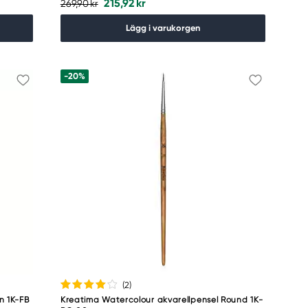
215,92 kr
269,90 kr
Lägg i varukorgen
-20%
(2
)
n 1K-FB
Kreatima Watercolour akvarellpensel Round 1K-