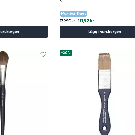
6
Member Treat
111,92 kr
139,90 kr
varukorgen
Lägg i varukorgen
-20%