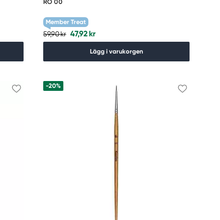
RO 00
Member Treat
47,92 kr
59,90 kr
Lägg i varukorgen
-20%