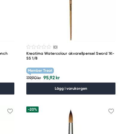
(0
)
ench
Kreatima Watercolour akvarellpensel Sword 1K-
SS 1/8
Member Treat
95,92 kr
119,90 kr
Lägg i varukorgen
-20%