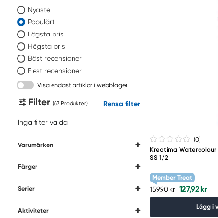
Nyaste
Populärt
Lägsta pris
Högsta pris
Bäst recensioner
Flest recensioner
Visa endast artiklar i webblager
Filter
Rensa filter
(
Produkter
)
Inga filter valda
(0
)
Varumärken
Kreatima Watercolour 
SS 1/2
Färger
Member Treat
127,92 kr
Serier
159,90 kr
Lägg i 
Aktiviteter