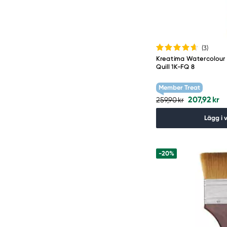
(3
)
Kreatima Watercolour 
Quill 1K-FQ 8
Member Treat
207,92 kr
259,90 kr
Lägg i 
-20%