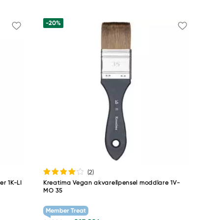
-20%
(2
)
er 1K-LI
Kreatima Vegan akvarellpensel moddlare 1V-
MO 35
Member Treat