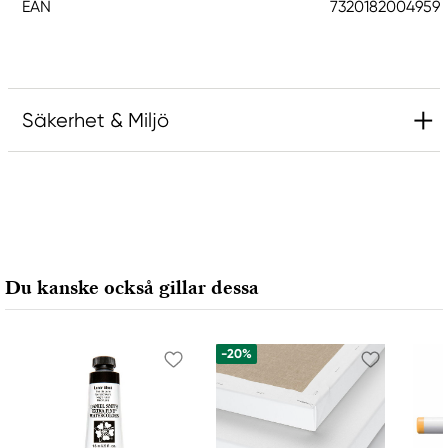
EAN
7320182004959
Säkerhet & Miljö
Ansvarig EU
Panduro Hobby
Panduro
205 14 Malmö, Sweden
Du kanske också gillar dessa
www.panduro.com
+46 (04) 22 30 70
-20%