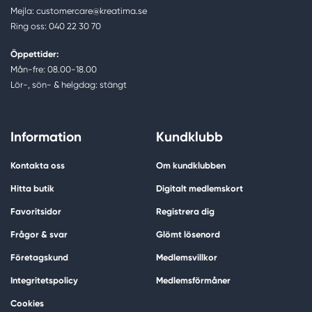
Mejla: customercare@kreatima.se
Ring oss: 040 22 30 70
Öppettider:
Mån-fre: 08.00-18.00
Lör-, sön- & helgdag: stängt
Information
Kundklubb
Kontakta oss
Om kundklubben
Hitta butik
Digitalt medlemskort
Favoritsidor
Registrera dig
Frågor & svar
Glömt lösenord
Företagskund
Medlemsvillkor
Integritetspolicy
Medlemsförmåner
Cookies