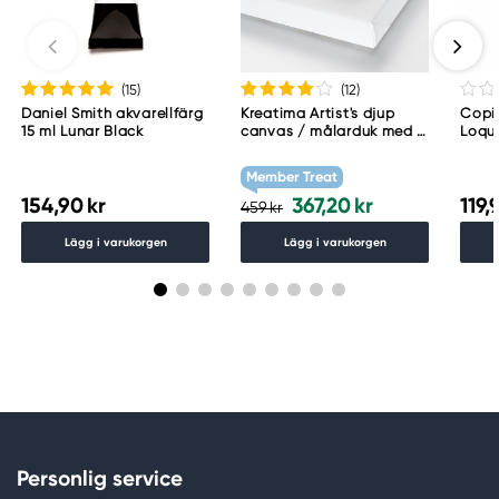
(15
)
(12
)
Daniel Smith akvarellfärg
Kreatima Artist's djup
Copic
15 ml Lunar Black
canvas / målarduk med 4
Loqu
cm djup – 60×80 cm, 300
g/m²
Member Treat
154,90 kr
367,20 kr
119,
459 kr
Lägg i varukorgen
Lägg i varukorgen
Personlig service