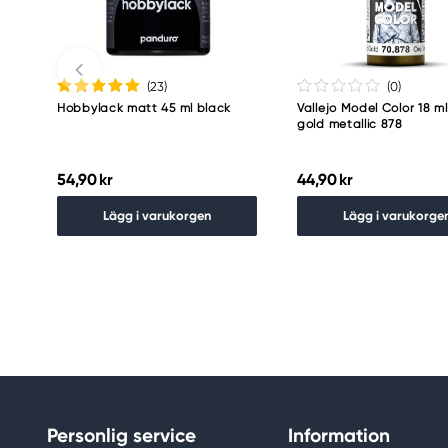
(23
)
(0
)
Hobbylack matt 45 ml black
Vallejo Model Color 18 m
gold metallic 878
54,90 kr
44,90 kr
Lägg i varukorgen
Lägg i varukorge
Personlig service
Information