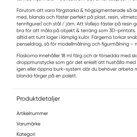
Förutom att vara färgstarka & högpigmenterade så är V
med, blanda och fäster perfekt på plast, resin, vitmeta
tennfigurer) och stål / järn. Att Vallejo fäster på resin
bra för att måla på objekt & terräng som 3D-printats.
alltid ett tunt lager i lämplig kulör. Färgerna torkar sn
penseldrag, så för modellmålning och figurmålning – mål
Flaskorna innehåller 18 ml färg och är försedda med sk
droppmunstycke som gör det enkelt att hushålla med 
igen eller öppna burk-system där du behöver arbeta m
blanda färger på en palett.
Produktdetaljer
Artikelnummer
Varumärke
Kategori