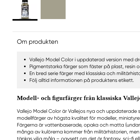
Om produkten
Vallejo Model Color i uppdaterad version med 
Pigmentstarka färger som fäster på plast, resin o
En bred serie färger med klassiska och militärhisto
Följ alltid informationen på produktens etikett.
Modell- och figurfärger från klassiska Vallej
Vallejo Model Color är Vallejos nya och uppdaterade 
modellfärger av högsta kvalitet för modeller, miniatyre
Färgerna är vattenbaserade, opaka och matta (undant
många av kulörerna kommer från militärhistorien, men d
tänkas vilja måla – oavsett om det är fantasy, sci-fi e