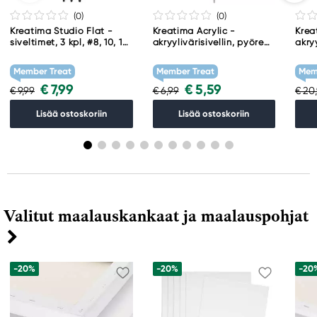
(0
)
(0
)
Kreatima Studio Flat -
Kreatima Acrylic -
Krea
siveltimet, 3 kpl, #8, 10, 12
akryylivärisivellin, pyöreä
akryy
– synteettiset siveltimet,
3A-RO 8
F 24
litteä harjas
Member Treat
Member Treat
Mem
€ 7,99
€ 5,59
€ 9,99
€ 6,99
€ 20
Lisää ostoskoriin
Lisää ostoskoriin
Valitut maalauskankaat ja maalauspohjat
-20%
-20%
-20