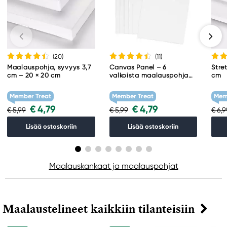
(20
)
(11
)
Maalauspohja, syvyys 3,7
Canvas Panel – 6
Stre
cm – 20 × 20 cm
valkoista maalauspohjaa,
cm
koko A5 (148 × 210 mm),
paksuus 3 mm
Member Treat
Member Treat
Mem
€ 4,79
€ 4,79
€ 5,99
€ 5,99
€ 6,
Lisää ostoskoriin
Lisää ostoskoriin
Maalauskankaat ja maalauspohjat
Maalaustelineet kaikkiin tilanteisiin