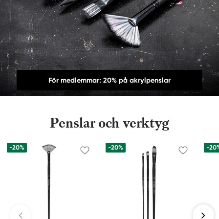
För medlemmar: 20% på akrylpenslar
Penslar och verktyg
-20%
-20%
-20