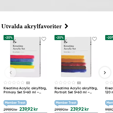
Utvalda akrylfavoriter
-20%
-20%
-20
(0
)
(0
)
Kreatima Acrylic akrylfärg,
Kreatima Acrylic akrylfärg,
Krea
Primary Set 5×60 ml –
Portrait Set 5×60 ml –
120 
primärfärger
porträttfärger
PG 7
Member Treat
Member Treat
Mem
239,92 kr
239,92 kr
299,90 kr
299,90 kr
99,90