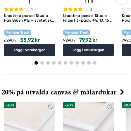
(1
)
(2
)
Kreatima pensel Studio
Kreatima pensel Studio
Krea
Fan Brush #12 – syntetisk
Filbert 3-pack, #4, 10, 16 –
Roun
solfjäderspensel
syntetpenslar med
synt
kattunga / filbert
Member Treat
Member Treat
Mem
55,92 kr
79,92 kr
69,90 kr
99,90 kr
79,90
Lägg i varukorgen
Lägg i varukorgen
20% på utvalda canvas & målardukar
-20%
-20%
-20