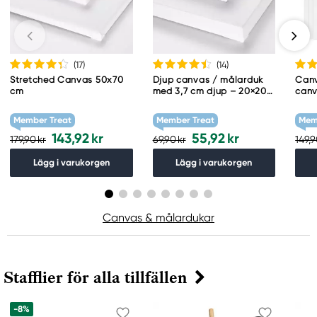
(17
)
(14
)
Stretched Canvas 50x70
Djup canvas / målarduk
Canv
cm
med 3,7 cm djup – 20×20
canv
cm
(210
tjoc
Member Treat
Member Treat
Mem
143,92 kr
55,92 kr
179,90 kr
69,90 kr
149,9
Lägg i varukorgen
Lägg i varukorgen
Canvas & målardukar
Stafflier för alla tillfällen
-8%