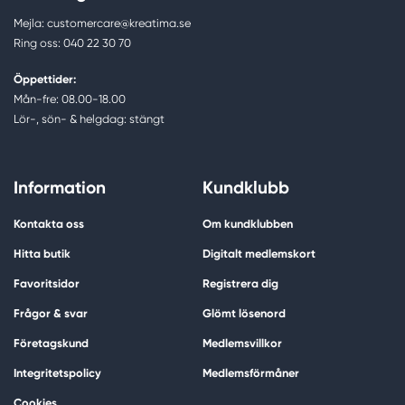
Mejla: customercare@kreatima.se
Ring oss: 040 22 30 70
Öppettider:
Mån-fre: 08.00-18.00
Lör-, sön- & helgdag: stängt
Information
Kundklubb
Kontakta oss
Om kundklubben
Hitta butik
Digitalt medlemskort
Favoritsidor
Registrera dig
Frågor & svar
Glömt lösenord
Företagskund
Medlemsvillkor
Integritetspolicy
Medlemsförmåner
Cookies