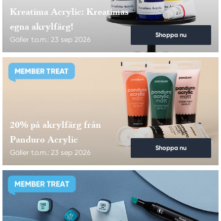
Kreatima Acrylic: Kreatimas
egna akrylfärg!
Shoppa nu
Gäller t.o.m.: 23 sep 2026
20% på akrylfärg från
Panduro Acrylic
Shoppa nu
Gäller t.o.m.: 23 sep 2026