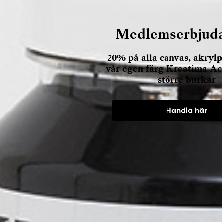
Medlemserbjud
20% på alla canvas, akrylp
vår egen färg Kreatima Acr
större burkar
Handla här