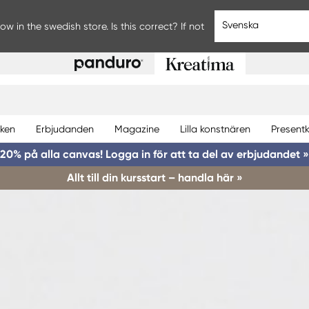
Svenska
w in the swedish store. Is this correct? If not
ken
Erbjudanden
Magazine
Lilla konstnären
Presentk
20% på alla canvas! Logga in för att ta del av erbjudandet »
Allt till din kursstart – handla här »