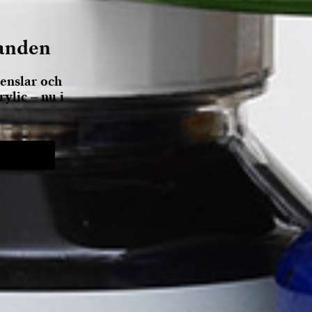
anden
enslar och
ylic – nu i