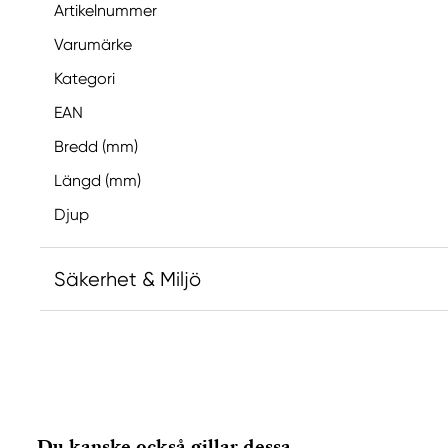
Artikelnummer
Varumärke
Kategori
EAN
Bredd (mm)
Längd (mm)
Djup
Säkerhet & Miljö
Ansvarig EU
Rembrandt
Royal Talens Netherlands
Sophialaan 46
Du kanske också gillar dessa