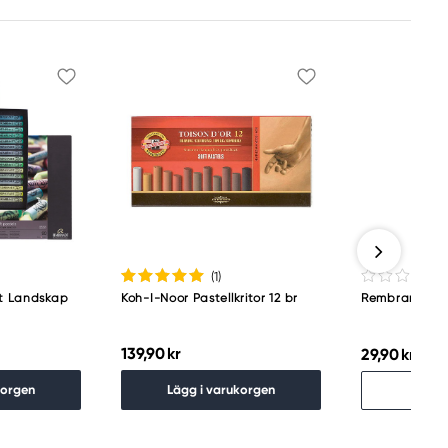
(1
)
et Landskap
Koh-I-Noor Pastellkritor 12 br
Rembrandt Sof
139,90 kr
29,90 kr
Slu
korgen
Lägg i varukorgen
Hitt