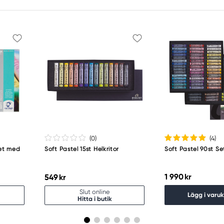
(0
)
(4
)
set med
Soft Pastel 15st Helkritor
Soft Pastel 90st S
1 990 kr
549 kr
Slut online
Lägg i varu
Hitta i butik