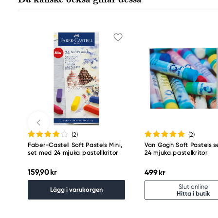
7311 PD Apeldoorn, Netherlands
info@royaltalens.com
+31 (0)55 527 4700
(2
)
(2
)
Faber-Castell Soft Pastels Mini,
Van Gogh Soft Pastels 
set med 24 mjuka pastellkritor
24 mjuka pastelkritor
159,90 kr
499 kr
Slut online
Lägg i varukorgen
Hitta i butik