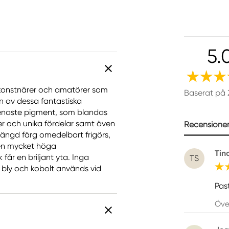
5.
a konstnärer och amatörer som
Baserat på 
gen av dessa fantastiska
a renaste pigment, som blandas
er och unika fördelar samt även
Recensioner 
mängd färg omedelbart frigörs,
 Den mycket höga
Tin
får en briljant yta. Inga
TS
bly och kobolt används vid
Past
Öve