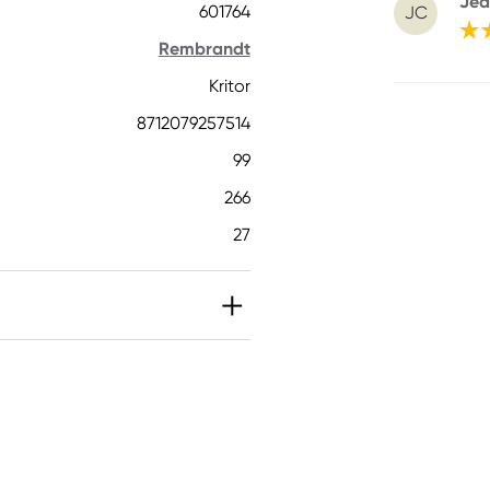
Jea
601764
JC
Rembrandt
Kritor
8712079257514
99
266
27