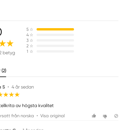
0
5
☆
4
☆
3
☆
2
☆
1
☆
2 betyg
(2)
a S
•
4 år sedan
ellkrita av högsta kvalitet
rsatt från norska
•
Visa original