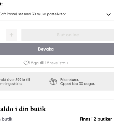
t:
ft Pastel, set med 30 mjuka pastellkritor
Slut online
Bevaka
Lägg till i önskelista »
frakt över 599 kr till
Fria returer.
ämningsställe.
Öppet köp 30 dagar.
aldo i din butik
n butik
Finns i 2 butiker