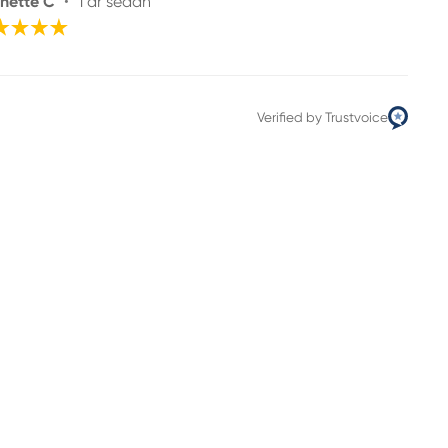
nette C
•
1 år sedan
Verified by Trustvoice