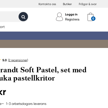
Kontakta oss
Butiker
Frågor & svar
Logga in
Registrera
ort
5.0
(2
recensioner
)
andt Soft Pastel, set med
uka pastellkritor
kr
1-3 arbetsdagars leverans
e