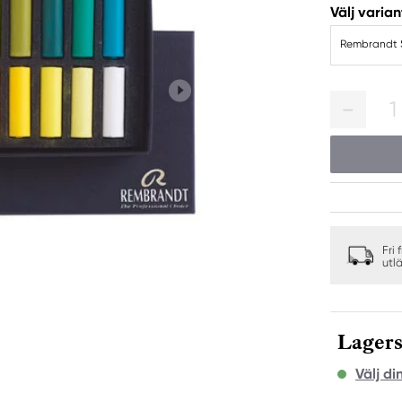
Välj varian
Rembrandt So
1
Fri 
utl
Lagers
Välj di