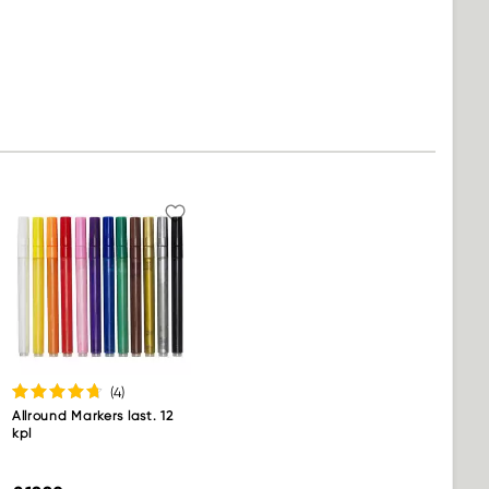
(4
)
Allround Markers last. 12
kpl