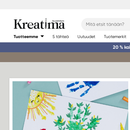
Tuotteemme
5 tähteä
Uutuudet
Tuotemerkit
20 % ka