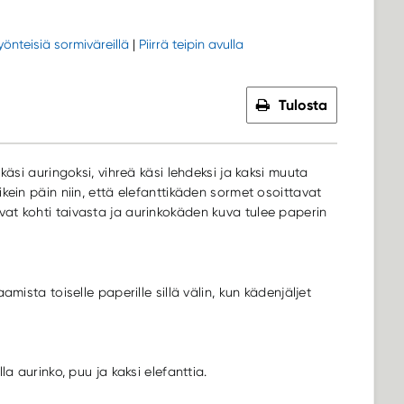
yönteisiä sormiväreillä
|
Piirrä teipin avulla
Tulosta
käsi auringoksi, vihreä käsi lehdeksi ja kaksi muuta
kein päin niin, että elefanttikäden sormet osoittavat
at kohti taivasta ja aurinkokäden kuva tulee paperin
mista toiselle paperille sillä välin, kun kädenjäljet
la aurinko, puu ja kaksi elefanttia.