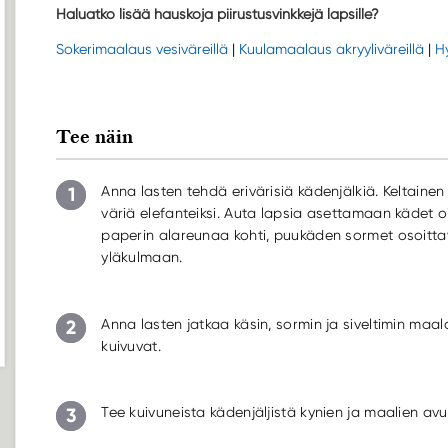
Haluatko lisää hauskoja piirustusvinkkejä lapsille?
Sokerimaalaus vesiväreillä
|
Kuulamaalaus akryyliväreillä
|
H
Tee näin
1
Anna lasten tehdä erivärisiä kädenjälkiä. Keltainen 
väriä elefanteiksi. Auta lapsia asettamaan kädet oi
paperin alareunaa kohti, puukäden sormet osoittav
yläkulmaan.
2
Anna lasten jatkaa käsin, sormin ja siveltimin maalaa
kuivuvat.
3
Tee kuivuneista kädenjäljistä kynien ja maalien avul