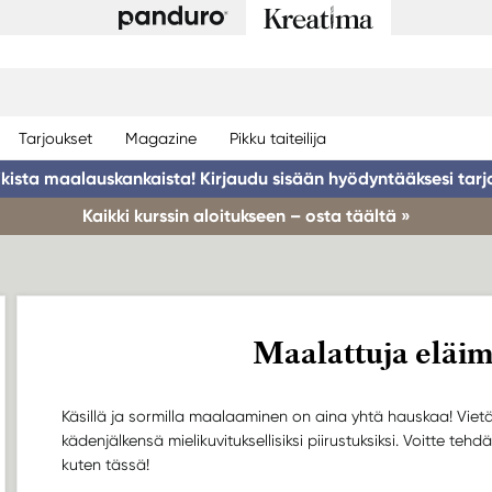
Tarjoukset
Magazine
Pikku taiteilija
ikista maalauskankaista! Kirjaudu sisään hyödyntääksesi tarj
Kaikki kurssin aloitukseen – osta täältä »
Maalattuja eläim
Käsillä ja sormilla maalaaminen on aina yhtä hauskaa! Vie
kädenjälkensä mielikuvituksellisiksi piirustuksiksi. Voitte teh
kuten tässä!