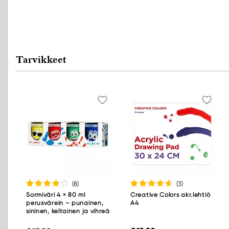
Tarvikkeet
(8
)
(3
)
Sormiväri 4 × 80 ml
Creative Colors akr.lehtiö
perusvärein – punainen,
A4
sininen, keltainen ja vihreä