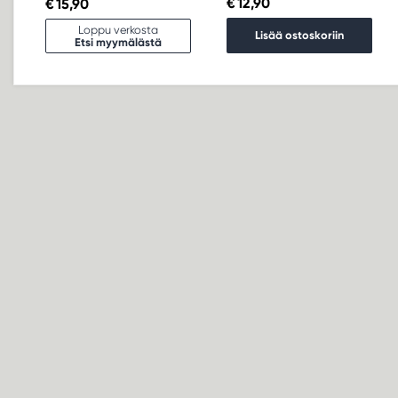
€ 12,90
€ 15,90
Loppu verkosta
Lisää ostoskoriin
Etsi myymälästä