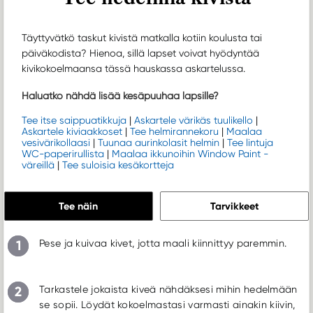
Täyttyvätkö taskut kivistä matkalla kotiin koulusta tai
päiväkodista? Hienoa, sillä lapset voivat hyödyntää
kivikokoelmaansa tässä hauskassa askartelussa.
Haluatko nähdä lisää kesäpuuhaa lapsille?
Tee itse saippuatikkuja
|
Askartele värikäs tuulikello
|
Askartele kiviaakkoset
|
Tee helmirannekoru
|
Maalaa
vesivärikollaasi
|
Tuunaa aurinkolasit helmin
|
Tee lintuja
WC-paperirullista
|
Maalaa ikkunoihin Window Paint -
väreillä
|
Tee suloisia kesäkortteja
Tee näin
Tarvikkeet
1
Pese ja kuivaa kivet, jotta maali kiinnittyy paremmin.
2
Tarkastele jokaista kiveä nähdäksesi mihin hedelmään
se sopii. Löydät kokoelmastasi varmasti ainakin kiivin,