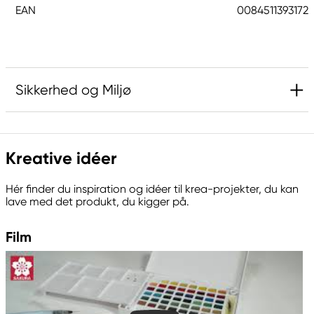
EAN
0084511393172
Sikkerhed og Miljø
Ansvarlig EU
Kreative idéer
Sakura
Royal Talens Netherlands
Hér finder du inspiration og idéer til krea-projekter, du kan
Sophialaan 46
lave med det produkt, du kigger på.
7311 PD Apeldoorn, Netherlands
info@royaltalens.com
Film
+31 (0)55 527 4700