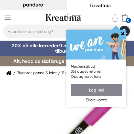
20% på alle lærreder! Log på for at benytte dig af
tilbuddet »
Alt, hvad du skal bruge til kursusstart – køb her »
Medlemstilbud
365 dages returret
Blyanter, penne & kridt
Tuschpenne & markers
Sakura
Opdag vores fora
Log ind
Skab konto