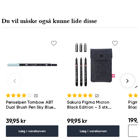
Du vil måske også kunne lide disse
(3
)
(2
)
Penselpen Tombow ABT
Sakura Pigma Micron
Pigma
Dual Brush Pen Sky Blue
Black Edition – 3 stk.
Blac
451
fineliners #01, 03 og 05 +
penalhus
199,
39,95 kr
99,95 kr
Læg i varekurven
Læg i varekurven