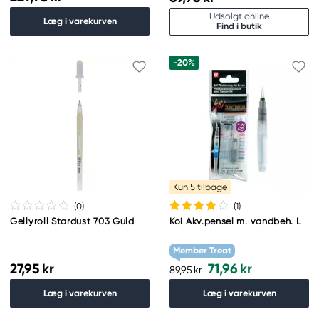
Udsolgt online
Læg i varekurven
Find i butik
-20%
Kun 5 tilbage
(0
)
(1
)
Gellyroll Stardust 703 Guld
Koi Akv.pensel m. vandbeh. L
Member Treat
27,95 kr
71,96 kr
89,95 kr
Læg i varekurven
Læg i varekurven