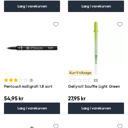
Læg i varekurven
Læg i varekurven
Kun 9 tilbage
(1
)
(0
)
Pentouch kalligrafi 1.8 sort
Gellyroll Souffle Light Green
54,95 kr
27,95 kr
Læg i varekurven
Læg i varekurven