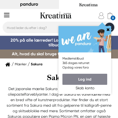
20% på alle lærreder! Log på for at benytte dig af
tilbuddet »
Alt, hvad du skal bruge til kursusstart – køb her »
Medlemstilbud
365 dages returret
Mærker
Sakura
Opdag vores fora
Sakura
Log ind
Skab konto
Det japanske mærke Sakura begyndte i 1925 at producere
oliepastelfarveblyanter. I dag er Sakura et varemærke med
en bred vifte af kunstnerprodukter. Her finder du et stort
sortiment fra Sakura med alt fra gelpenne til kalligrafi-penne
og skitseblokke med mere. Sortimentet omfatter også
Sakuras populære pen Pigma Micron PN, en pen af højeste