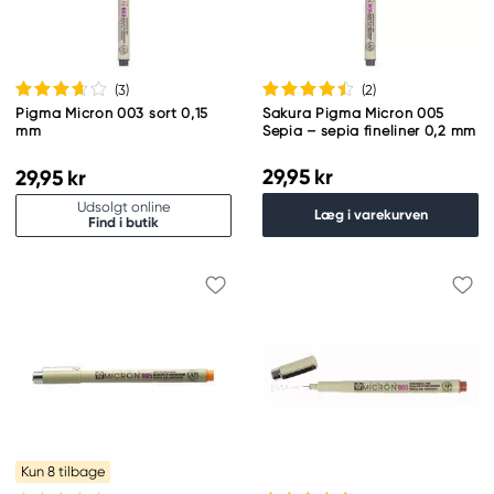
(3
)
(2
)
Pigma Micron 003 sort 0,15
Sakura Pigma Micron 005
mm
Sepia – sepia fineliner 0,2 mm
29,95 kr
29,95 kr
Udsolgt online
Læg i varekurven
Find i butik
Kun 8 tilbage