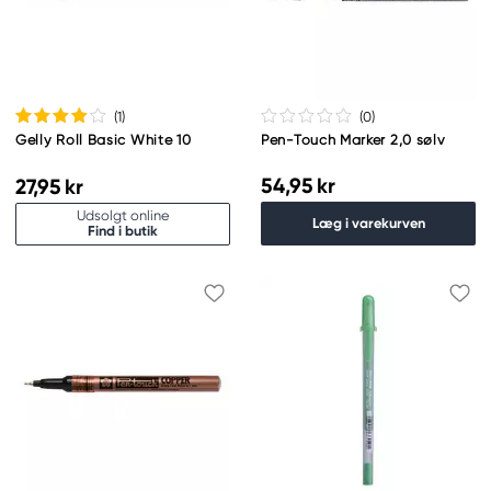
(1
)
(0
)
Gelly Roll Basic White 10
Pen-Touch Marker 2,0 sølv
54,95 kr
27,95 kr
Udsolgt online
Læg i varekurven
Find i butik