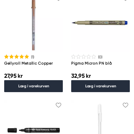
(1
)
(0
)
Gellyroll Metallic Copper
Pigma Micron PN blå
27,95 kr
32,95 kr
Læg i varekurven
Læg i varekurven