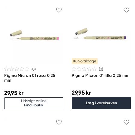
Kun 6 tilbage
(0
)
(0
)
Pigma Micron 01 rosa 0,25
Pigma Micron 01 lilla 0,25 mm
mm
29,95 kr
29,95 kr
Udsolgt online
Læg i varekurven
Find i butik