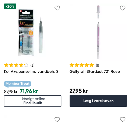
-20%
(3
)
(1
)
Koi Akv.pensel m. vandbeh. S
Gellyroll Stardust 721 Rose
Member Treat
27,95 kr
71,96 kr
89,95 kr
Udsolgt online
Læg i varekurven
Find i butik