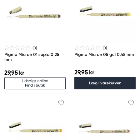
(0
)
(0
)
Pigma Micron 01 sepia 0,25
Pigma Micron 05 gul 0,45 mm
mm
29,95 kr
29,95 kr
Udsolgt online
Læg i varekurven
Find i butik