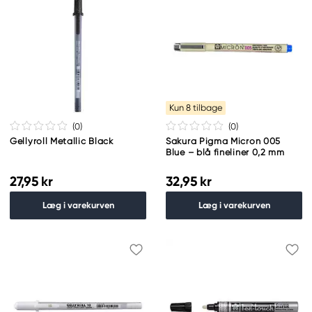
Kun 8 tilbage
(0
)
(0
)
Gellyroll Metallic Black
Sakura Pigma Micron 005
Blue – blå fineliner 0,2 mm
27,95 kr
32,95 kr
Læg i varekurven
Læg i varekurven