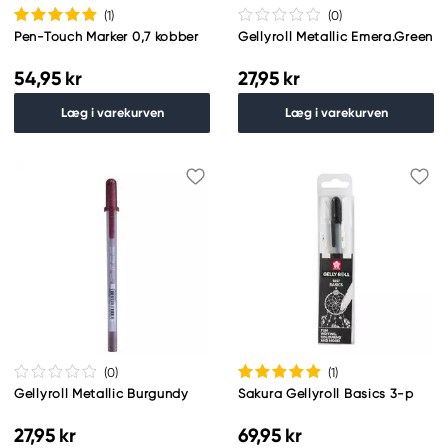
(1
)
(0
)
Pen-Touch Marker 0,7 kobber
Gellyroll Metallic Emera.Green
54,95 kr
27,95 kr
Læg i varekurven
Læg i varekurven
(0
)
(1
)
Gellyroll Metallic Burgundy
Sakura Gellyroll Basics 3-p
27,95 kr
69,95 kr