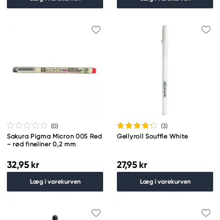
(0
)
(3
)
Sakura Pigma Micron 005 Red
Gellyroll Souffle White
– rød fineliner 0,2 mm
32,95 kr
27,95 kr
Læg i varekurven
Læg i varekurven