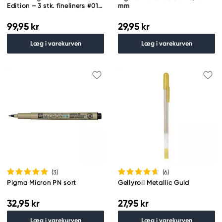
Edition – 3 stk. fineliners #01,
mm
03 og 05 + penalhus
99,95 kr
29,95 kr
Læg i varekurven
Læg i varekurven
(3
)
(6
)
Pigma Micron PN sort
Gellyroll Metallic Guld
32,95 kr
27,95 kr
Læg i varekurven
Læg i varekurven