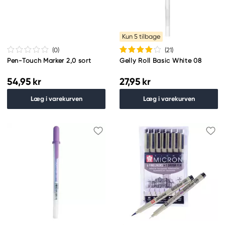
Kun 5 tilbage
(0
)
(21
)
Pen-Touch Marker 2,0 sort
Gelly Roll Basic White 08
54,95 kr
27,95 kr
Læg i varekurven
Læg i varekurven