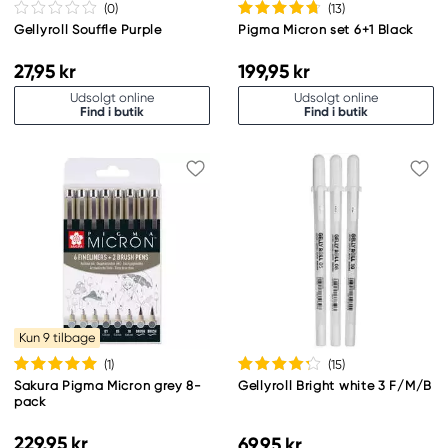
(0
)
(13
)
Gellyroll Souffle Purple
Pigma Micron set 6+1 Black
27,95 kr
199,95 kr
Udsolgt online
Udsolgt online
Find i butik
Find i butik
Kun 9 tilbage
(1
)
(15
)
Sakura Pigma Micron grey 8-
Gellyroll Bright white 3 F/M/B
pack
229,95 kr
69,95 kr