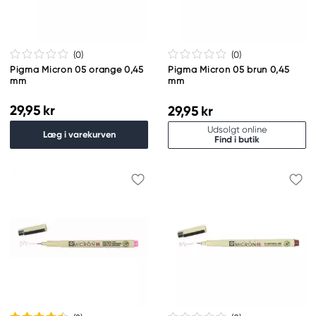
(0
)
(0
)
Pigma Micron 05 orange 0,45
Pigma Micron 05 brun 0,45
mm
mm
29,95 kr
29,95 kr
Udsolgt online
Læg i varekurven
Find i butik