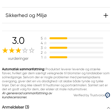
Sikkerhed og Miljø
Ansvarlig EU
3.0
5
☆
Sakura
4
☆
Royal Talens Netherlands
3
☆
Sophialaan 46
2
☆
1
☆
7311 PD Apeldoorn, Netherlands
vurderinger
info@royaltalens.com
+31 (0)55 527 4700
Automatisk sammanfattning:
Produktet leverer levende og stærke
farver, hvilket gør dem særligt velegnede til blomster og landskaber som
solnedgange. Selvom der er nogle problemer med penselspidsens
overgang, giver det en vis alsidighed i at skabe både tynde og tykke
linjer. Det er dog ikke ideelt til hudtoner og portrætmaleri. Samlet set er
det et godt valg for dem, der elsker at male naturmotiver.
AI-genererad sammanfattning av
Verified by Trustvoice
kundrecensioner.
Anmeldelser (3)