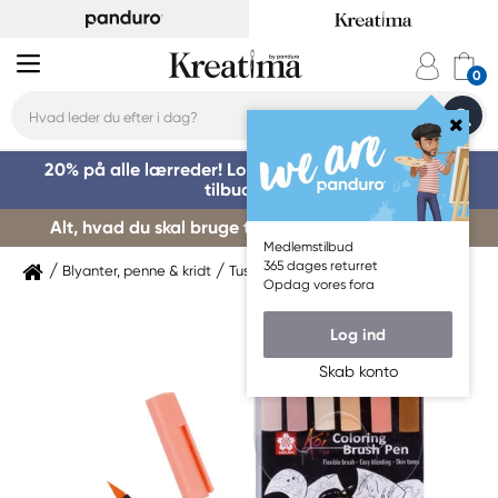
20% på alle lærreder! Log på for at benytte dig af
tilbuddet »
Alt, hvad du skal bruge til kursusstart – køb her »
Medlemstilbud
365 dages returret
Blyanter, penne & kridt
Tuschpenne & markers
Sakura
Opdag vores fora
Log ind
Skab konto