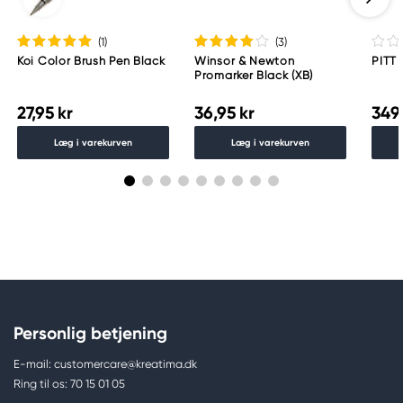
(1
)
(3
)
Koi Color Brush Pen Black
Winsor & Newton
PITT 
Promarker Black (XB)
27,95 kr
36,95 kr
349 
Læg i varekurven
Læg i varekurven
Personlig betjening
E-mail: customercare@kreatima.dk
Ring til os: 70 15 01 05