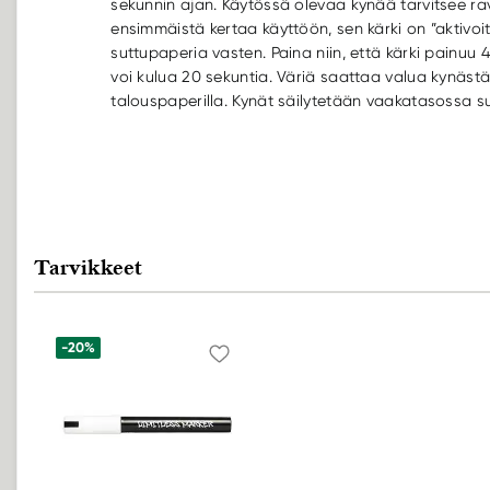
sekunnin ajan. Käytössä olevaa kynää tarvitsee ra
ensimmäistä kertaa käyttöön, sen kärki on ”aktivo
suttupaperia vasten. Paina niin, että kärki painuu 
voi kulua 20 sekuntia. Väriä saattaa valua kynästä 
talouspaperilla. Kynät säilytetään vaakatasossa s
Tarvikkeet
-20%