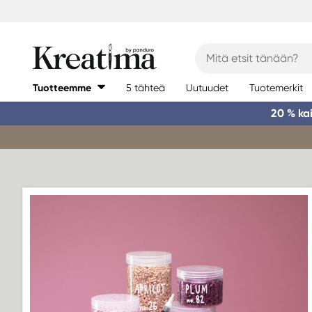
Tuotteemme
5 tähteä
Uutuudet
Tuotemerkit
20 % ka