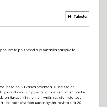
Tulosta
elppo pestä pois vedellä ja miedolla saippualla.
me, jossa on 30 värivaihtoehtoa. Tusseissa on
lla pinnoilla väri on pysyvä, ja tummien värien päälle
rkki on tiukasti kiinni ennen kynän ravistamista. Jos
äriä. Jos otat käyttöön uuden kynän, ravista sitä 20