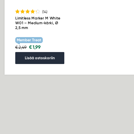
(14
)
Limitless Marker M White
W01 – Medium-kärki, Ø
2,5 mm
Member Treat
€ 1,99
€ 2,49
Lisää ostoskoriin