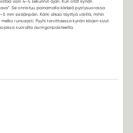
vistaa vain 4–5 sekunnin ajan. Kun otat kynän
itava”. Se onnistuu painamalla kärkeä pystysuorassa
4–5 mm sisäänpäin. Kärki alkaa täyttyä värillä, mihin
melko runsaasti. Pyyhi tarvittaessa kynän kärjen sivut
uojassa suoralta auringonpaisteelta.