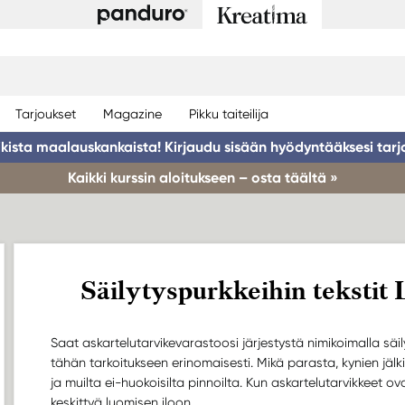
Tarjoukset
Magazine
Pikku taiteilija
ikista maalauskankaista! Kirjaudu sisään hyödyntääksesi tarj
Kaikki kurssin aloitukseen – osta täältä »
Säilytyspurkkeihin tekstit 
Saat askartelutarvikevarastoosi järjestystä nimikoimalla säil
tähän tarkoitukseen erinomaisesti. Mikä parasta, kynien jälk
ja muilta ei-huokoisilta pinnoilta. Kun askartelutarvikkeet ovat
keskittyä luomisen iloon.