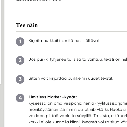
Tee näin
1
Kirjoita purkkeihin, mitä ne sisältävät.
2
Jos purkki tyhjenee tai sisältö vaihtuu, teksti on h
3
Sitten voit kirjoittaa purkkeihin uudet tekstit.
Limitless Marker -kynät:
4
Kyseessä on oma vesipohjainen akryylitussisarjam
monikäyttöinen 2,5 mm:n bullet nib -kärki. Huokoisi
voidaan piirtää vaaleilla sävyillä. Tarkista, että ko
korkki ei ole kunnolla kiinni, kynästä voi roiskua v