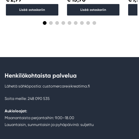
Lisää ostoskoriin
Lisää ostoskoriin
Henkilökohtaista palvelua
Lähetä sähköpostia: customercare@kreatima.fi
Soita meille: 248 090 535
Aukioloajat:
Maanantaista perjantaihin: 9.00–18.00
Lauantaisin, sunnuntaisin ja pyhäpäivinä: suljettu