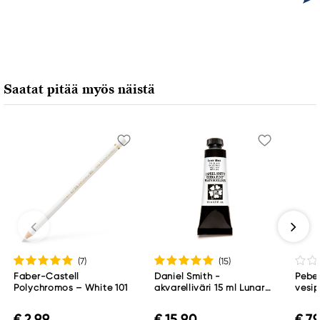
Saatat pitää myös näistä
(7
)
(15
)
Faber-Castell
Daniel Smith -
Pebeo
Polychromos – White 101
akvarelliväri 15 ml Lunar
vesip
Black
Mars
€ 2,99
€ 15,90
€ 7,