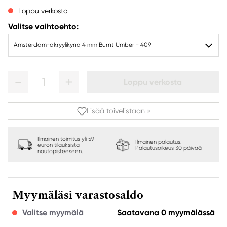
Loppu verkosta
Valitse vaihtoehto:
Amsterdam-akryylikynä 4 mm Burnt Umber - 409
1
Loppu verkosta
Lisää toivelistaan »
Ilmainen toimitus yli 59
Ilmainen palautus.
euron tilauksista
Palautusoikeus 30 päivää
noutopisteeseen.
Myymäläsi varastosaldo
Valitse myymälä
Saatavana 0 myymälässä