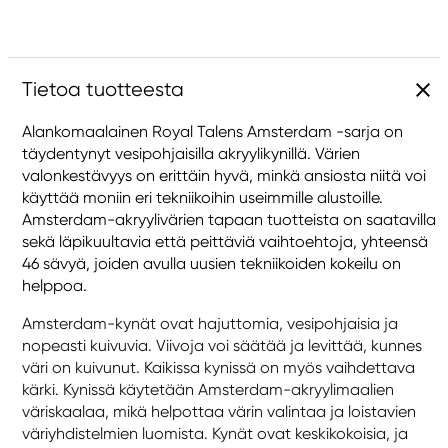
Tietoa tuotteesta
Alankomaalainen Royal Talens Amsterdam -sarja on
täydentynyt vesipohjaisilla akryylikynillä. Värien
valonkestävyys on erittäin hyvä, minkä ansiosta niitä voi
käyttää moniin eri tekniikoihin useimmille alustoille.
Amsterdam-akryylivärien tapaan tuotteista on saatavilla
sekä läpikuultavia että peittäviä vaihtoehtoja, yhteensä
46 sävyä, joiden avulla uusien tekniikoiden kokeilu on
helppoa.
Amsterdam-kynät ovat hajuttomia, vesipohjaisia ja
nopeasti kuivuvia. Viivoja voi säätää ja levittää, kunnes
väri on kuivunut. Kaikissa kynissä on myös vaihdettava
kärki. Kynissä käytetään Amsterdam-akryylimaalien
väriskaalaa, mikä helpottaa värin valintaa ja loistavien
väriyhdistelmien luomista. Kynät ovat keskikokoisia, ja