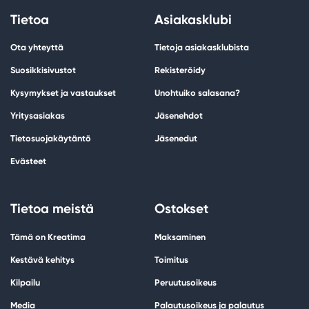
Tietoa
Asiakasklubi
Ota yhteyttä
Tietoja asiakasklubista
Suosikkisivustot
Rekisteröidy
Kysymykset ja vastaukset
Unohtuiko salasana?
Yritysasiakas
Jäsenehdot
Tietosuojakäytäntö
Jäsenedut
Evästeet
Tietoa meistä
Ostokset
Tämä on Kreatima
Maksaminen
Kestävä kehitys
Toimitus
Kilpailu
Peruutusoikeus
Media
Palautusoikeus ja palautus