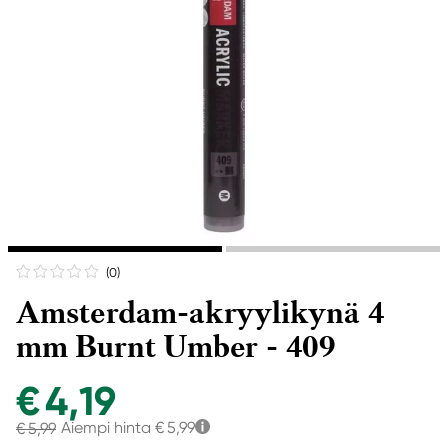
(0
)
Amsterdam-akryylikynä 4
mm Burnt Umber - 409
€ 4,19
Aiempi hinta
€ 5,99
€ 5,99