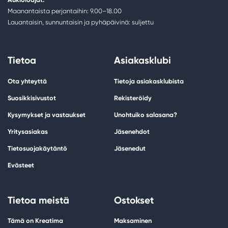
Maanantaista perjantaihin: 9.00–18.00
Lauantaisin, sunnuntaisin ja pyhäpäivinä: suljettu
Tietoa
Asiakasklubi
Ota yhteyttä
Tietoja asiakasklubista
Suosikkisivustot
Rekisteröidy
Kysymykset ja vastaukset
Unohtuiko salasana?
Yritysasiakas
Jäsenehdot
Tietosuojakäytäntö
Jäsenedut
Evästeet
Tietoa meistä
Ostokset
Tämä on Kreatima
Maksaminen