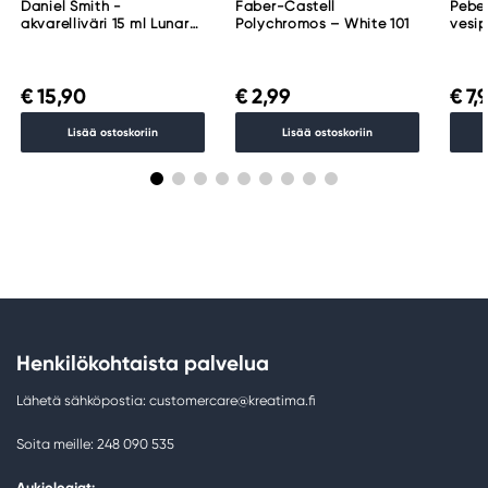
Daniel Smith -
Faber-Castell
Pebeo
akvarelliväri 15 ml Lunar
Polychromos – White 101
vesip
Black
Mars
€ 15,90
€ 2,99
€ 7,
Lisää ostoskoriin
Lisää ostoskoriin
Henkilökohtaista palvelua
Lähetä sähköpostia: customercare@kreatima.fi
Soita meille: 248 090 535
Aukioloajat: