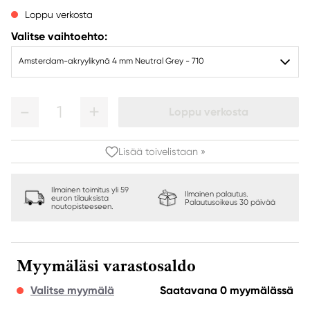
Loppu verkosta
Valitse vaihtoehto:
Amsterdam-akryylikynä 4 mm Neutral Grey - 710
1
Loppu verkosta
Lisää toivelistaan »
Ilmainen toimitus yli 59
Ilmainen palautus.
euron tilauksista
Palautusoikeus 30 päivää
noutopisteeseen.
Myymäläsi varastosaldo
Valitse myymälä
Saatavana 0 myymälässä