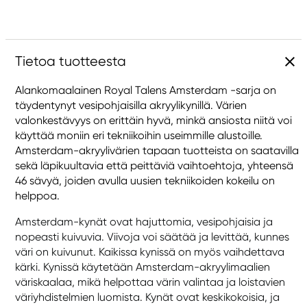
Tietoa tuotteesta
Alankomaalainen Royal Talens Amsterdam -sarja on
täydentynyt vesipohjaisilla akryylikynillä. Värien
valonkestävyys on erittäin hyvä, minkä ansiosta niitä voi
käyttää moniin eri tekniikoihin useimmille alustoille.
Amsterdam-akryylivärien tapaan tuotteista on saatavilla
sekä läpikuultavia että peittäviä vaihtoehtoja, yhteensä
46 sävyä, joiden avulla uusien tekniikoiden kokeilu on
helppoa.
Amsterdam-kynät ovat hajuttomia, vesipohjaisia ja
nopeasti kuivuvia. Viivoja voi säätää ja levittää, kunnes
väri on kuivunut. Kaikissa kynissä on myös vaihdettava
kärki. Kynissä käytetään Amsterdam-akryylimaalien
väriskaalaa, mikä helpottaa värin valintaa ja loistavien
väriyhdistelmien luomista. Kynät ovat keskikokoisia, ja