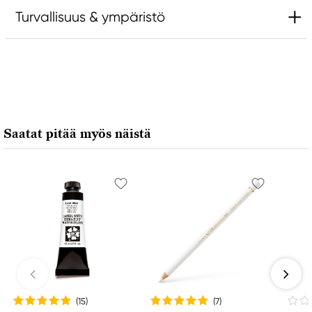
Turvallisuus & ympäristö
Vastuullinen EU
Amsterdam
Royal Talens Netherlands
Sophialaan 46
Saatat pitää myös näistä
7311 PD Apeldoorn, Netherlands
info@royaltalens.com
+31 (0)55 527 4700
(15
)
(7
)