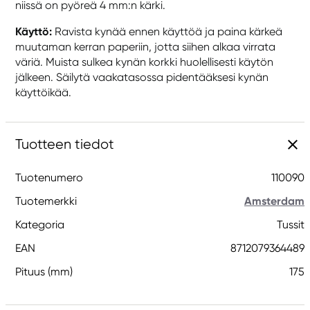
niissä on pyöreä 4 mm:n kärki.
Käyttö:
Ravista kynää ennen käyttöä ja paina kärkeä
muutaman kerran paperiin, jotta siihen alkaa virrata
väriä. Muista sulkea kynän korkki huolellisesti käytön
jälkeen. Säilytä vaakatasossa pidentääksesi kynän
käyttöikää.
Tuotteen tiedot
Tuotenumero
110090
Tuotemerkki
Amsterdam
Kategoria
Tussit
EAN
8712079364489
Pituus (mm)
175