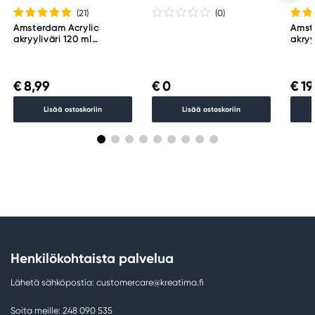
(21
)
(0
)
Amsterdam Acrylic
Amst
akryyliväri 120 ml
akryy
Titanium White 105
Titan
€ 8,99
€ 0
€ 19
Lisää ostoskoriin
Lisää ostoskoriin
Henkilökohtaista palvelua
Lähetä sähköpostia: customercare@kreatima.fi
Soita meille: 248 090 535