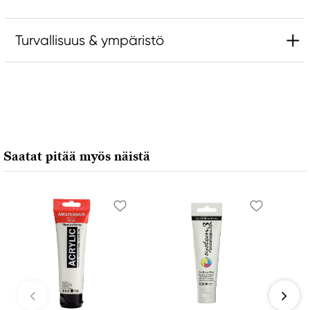
Turvallisuus & ympäristö
Vastuullinen EU
Amsterdam
Royal Talens Netherlands
Sophialaan 46
Saatat pitää myös näistä
7311 PD Apeldoorn, Netherlands
info@royaltalens.com
+31 (0)55 527 4700