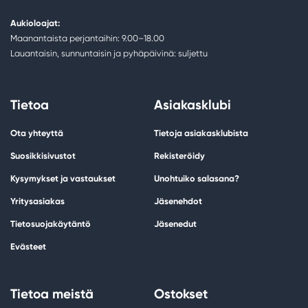
Aukioloajat:
Maanantaista perjantaihin: 9.00–18.00
Lauantaisin, sunnuntaisin ja pyhäpäivinä: suljettu
Tietoa
Asiakasklubi
Ota yhteyttä
Tietoja asiakasklubista
Suosikkisivustot
Rekisteröidy
Kysymykset ja vastaukset
Unohtuiko salasana?
Yritysasiakas
Jäsenehdot
Tietosuojakäytäntö
Jäsenedut
Evästeet
Tietoa meistä
Ostokset