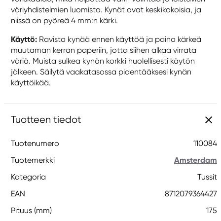
väriyhdistelmien luomista. Kynät ovat keskikokoisia, ja
niissä on pyöreä 4 mm:n kärki.
Käyttö:
Ravista kynää ennen käyttöä ja paina kärkeä
muutaman kerran paperiin, jotta siihen alkaa virrata
väriä. Muista sulkea kynän korkki huolellisesti käytön
jälkeen. Säilytä vaakatasossa pidentääksesi kynän
käyttöikää.
Tuotteen tiedot
Tuotenumero
110084
Tuotemerkki
Amsterdam
Kategoria
Tussit
EAN
8712079364427
Pituus (mm)
175