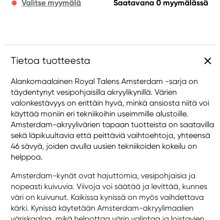
Valitse myymälä
Saatavana 0 myymälässä
Tietoa tuotteesta
Alankomaalainen Royal Talens Amsterdam -sarja on
täydentynyt vesipohjaisilla akryylikynillä. Värien
valonkestävyys on erittäin hyvä, minkä ansiosta niitä voi
käyttää moniin eri tekniikoihin useimmille alustoille.
Amsterdam-akryylivärien tapaan tuotteista on saatavilla
sekä läpikuultavia että peittäviä vaihtoehtoja, yhteensä
46 sävyä, joiden avulla uusien tekniikoiden kokeilu on
helppoa.
Amsterdam-kynät ovat hajuttomia, vesipohjaisia ja
nopeasti kuivuvia. Viivoja voi säätää ja levittää, kunnes
väri on kuivunut. Kaikissa kynissä on myös vaihdettava
kärki. Kynissä käytetään Amsterdam-akryylimaalien
väriskaalaa, mikä helpottaa värin valintaa ja loistavien