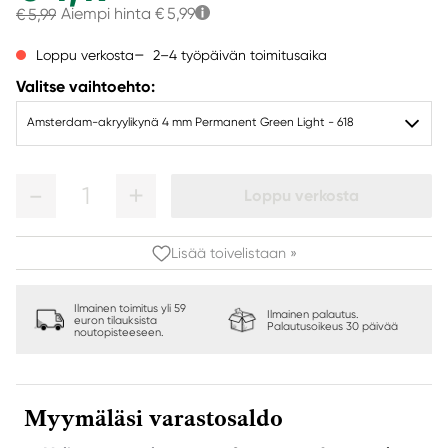
Aiempi hinta
€ 5,99
€ 5,99
2–4 työpäivän toimitusaika
Loppu verkosta
Valitse vaihtoehto:
Amsterdam-akryylikynä 4 mm Permanent Green Light - 618
1
Loppu verkosta
Lisää toivelistaan »
Ilmainen toimitus yli 59
Ilmainen palautus.
euron tilauksista
Palautusoikeus 30 päivää
noutopisteeseen.
Myymäläsi varastosaldo