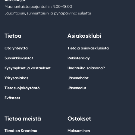
Maanantaista perjantaihin: 9.00–18.00
Lauantaisin, sunnuntaisin ja pyhäpäivinä: suljettu
Tietoa
Asiakasklubi
Ota yhteyttä
Tietoja asiakasklubista
Suosikkisivustot
Rekisteröidy
Kysymykset ja vastaukset
Unohtuiko salasana?
Yritysasiakas
Jäsenehdot
Tietosuojakäytäntö
Jäsenedut
Evästeet
Tietoa meistä
Ostokset
Tämä on Kreatima
Maksaminen