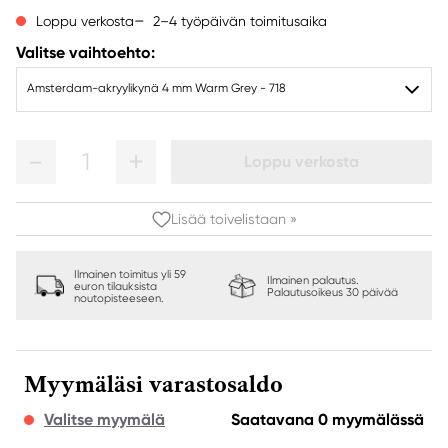
2–4 työpäivän toimitusaika
Loppu verkosta
Valitse vaihtoehto:
Amsterdam-akryylikynä 4 mm Warm Grey - 718
1
Loppu verkosta
Lisää toivelistaan »
Ilmainen toimitus yli 59
Ilmainen palautus.
euron tilauksista
Palautusoikeus 30 päivää
noutopisteeseen.
Myymäläsi varastosaldo
Valitse myymälä
Saatavana 0 myymälässä