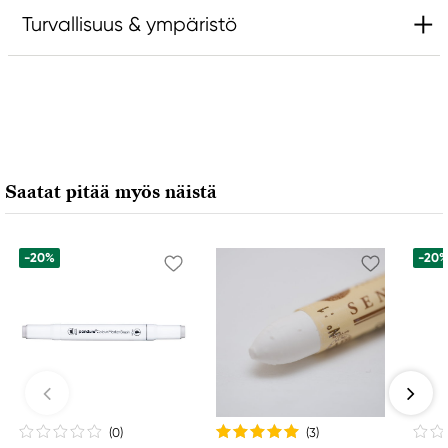
Turvallisuus & ympäristö
Vastuullinen EU
Amsterdam
Royal Talens Netherlands
Sophialaan 46
Saatat pitää myös näistä
7311 PD Apeldoorn, Netherlands
info@royaltalens.com
+31 (0)55 527 4700
-20%
-20
(0
)
(3
)