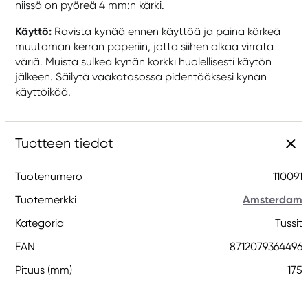
niissä on pyöreä 4 mm:n kärki.
Käyttö:
Ravista kynää ennen käyttöä ja paina kärkeä
muutaman kerran paperiin, jotta siihen alkaa virrata
väriä. Muista sulkea kynän korkki huolellisesti käytön
jälkeen. Säilytä vaakatasossa pidentääksesi kynän
käyttöikää.
Tuotteen tiedot
Tuotenumero
110091
Tuotemerkki
Amsterdam
Kategoria
Tussit
EAN
8712079364496
Pituus (mm)
175