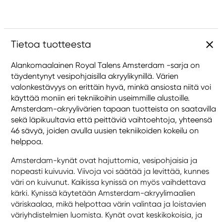
Tietoa tuotteesta
Alankomaalainen Royal Talens Amsterdam -sarja on
täydentynyt vesipohjaisilla akryylikynillä. Värien
valonkestävyys on erittäin hyvä, minkä ansiosta niitä voi
käyttää moniin eri tekniikoihin useimmille alustoille.
Amsterdam-akryylivärien tapaan tuotteista on saatavilla
sekä läpikuultavia että peittäviä vaihtoehtoja, yhteensä
46 sävyä, joiden avulla uusien tekniikoiden kokeilu on
helppoa.
Amsterdam-kynät ovat hajuttomia, vesipohjaisia ja
nopeasti kuivuvia. Viivoja voi säätää ja levittää, kunnes
väri on kuivunut. Kaikissa kynissä on myös vaihdettava
kärki. Kynissä käytetään Amsterdam-akryylimaalien
väriskaalaa, mikä helpottaa värin valintaa ja loistavien
väriyhdistelmien luomista. Kynät ovat keskikokoisia, ja