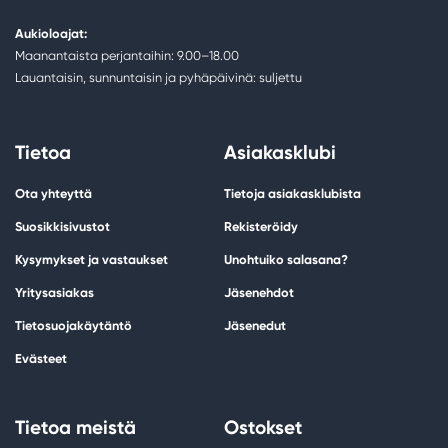
Aukioloajat:
Maanantaista perjantaihin: 9.00–18.00
Lauantaisin, sunnuntaisin ja pyhäpäivinä: suljettu
Tietoa
Asiakasklubi
Ota yhteyttä
Tietoja asiakasklubista
Suosikkisivustot
Rekisteröidy
Kysymykset ja vastaukset
Unohtuiko salasana?
Yritysasiakas
Jäsenehdot
Tietosuojakäytäntö
Jäsenedut
Evästeet
Tietoa meistä
Ostokset