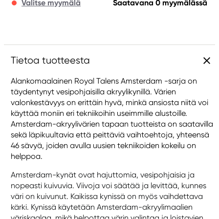
Valitse myymälä
Saatavana 0 myymälässä
Tietoa tuotteesta
Alankomaalainen Royal Talens Amsterdam -sarja on
täydentynyt vesipohjaisilla akryylikynillä. Värien
valonkestävyys on erittäin hyvä, minkä ansiosta niitä voi
käyttää moniin eri tekniikoihin useimmille alustoille.
Amsterdam-akryylivärien tapaan tuotteista on saatavilla
sekä läpikuultavia että peittäviä vaihtoehtoja, yhteensä
46 sävyä, joiden avulla uusien tekniikoiden kokeilu on
helppoa.
Amsterdam-kynät ovat hajuttomia, vesipohjaisia ja
nopeasti kuivuvia. Viivoja voi säätää ja levittää, kunnes
väri on kuivunut. Kaikissa kynissä on myös vaihdettava
kärki. Kynissä käytetään Amsterdam-akryylimaalien
väriskaalaa, mikä helpottaa värin valintaa ja loistavien