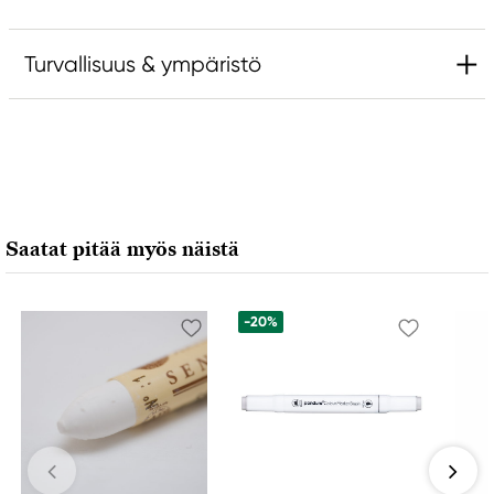
Turvallisuus & ympäristö
Vastuullinen EU
Amsterdam
Royal Talens Netherlands
Sophialaan 46
Saatat pitää myös näistä
7311 PD Apeldoorn, Netherlands
info@royaltalens.com
+31 (0)55 527 4700
-20%