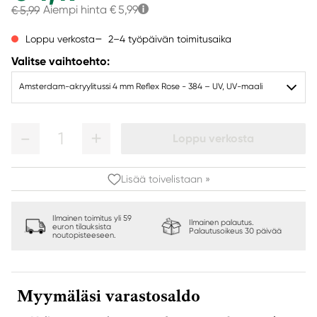
Aiempi hinta
€ 5,99
€ 5,99
2–4 työpäivän toimitusaika
Loppu verkosta
Valitse vaihtoehto:
Amsterdam-akryylitussi 4 mm Reflex Rose - 384 – UV, UV-maali
1
Loppu verkosta
Lisää toivelistaan »
Ilmainen toimitus yli 59
Ilmainen palautus.
euron tilauksista
Palautusoikeus 30 päivää
noutopisteeseen.
Myymäläsi varastosaldo