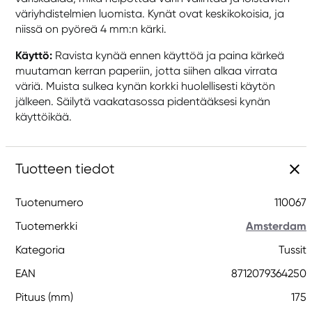
väriyhdistelmien luomista. Kynät ovat keskikokoisia, ja
niissä on pyöreä 4 mm:n kärki.
Käyttö:
Ravista kynää ennen käyttöä ja paina kärkeä
muutaman kerran paperiin, jotta siihen alkaa virrata
väriä. Muista sulkea kynän korkki huolellisesti käytön
jälkeen. Säilytä vaakatasossa pidentääksesi kynän
käyttöikää.
Tuotteen tiedot
Tuotenumero
110067
Tuotemerkki
Amsterdam
Kategoria
Tussit
EAN
8712079364250
Pituus (mm)
175