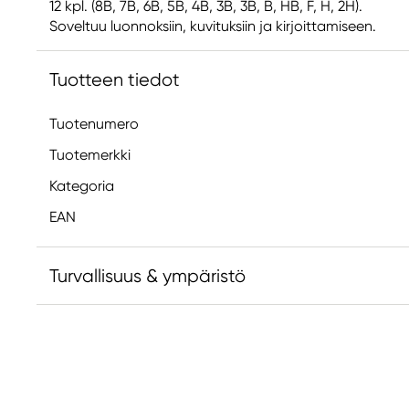
12 kpl. (8B, 7B, 6B, 5B, 4B, 3B, 3B, B, HB, F, H, 2H).
Soveltuu luonnoksiin, kuvituksiin ja kirjoittamiseen.
Tuotteen tiedot
Tuotenumero
Tuotemerkki
Kategoria
EAN
Turvallisuus & ympäristö
Vastuullinen EU
Faber-Castell
Faber-Castell Ag