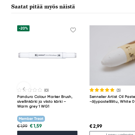
Nürnberger Straße 2
Saatat pitää myös näistä
90546 Stein, Germany
info@Faber-Castell.de
+49 (0) 911 9965-0
-20%
(0
)
(3
)
Panduro Colour Marker Brush,
Sennelier Artist Oil Paste
sivellinkärki ja viisto kärki –
-öljypastelliliitu, White 
Warm grey 1 WG1
Member Treat
€ 1,59
€ 2,99
€ 1,99
Loppu verkosta