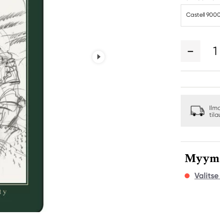
Castell 9000
1
Ilm
til
Myymäl
Valits