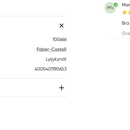
Mar
MV
Bra 
Öve
105666
Faber-Castell
Lyijykynät
4005401190653