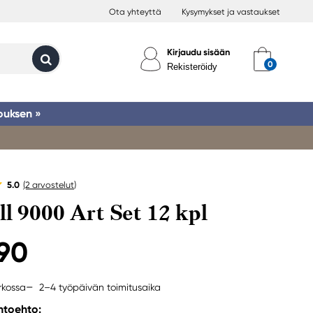
Ota yhteyttä
Kysymykset ja vastaukset
Kirjaudu sisään
Rekisteröidy
ouksen »
5.0
(2
arvostelut
)
ll 9000 Art Set 12 kpl
,90
2–4 työpäivän toimitusaika
rkossa
ihtoehto: