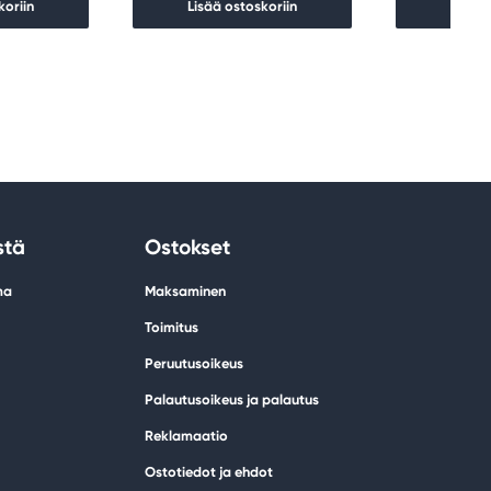
koriin
Lisää ostoskoriin
Lisää 
stä
Ostokset
ma
Maksaminen
Toimitus
Peruutusoikeus
Palautusoikeus ja palautus
Reklamaatio
Ostotiedot ja ehdot