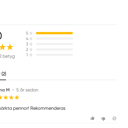
0
5
☆
4
☆
3
☆
2
☆
1
☆
2 betyg
(2)
na M
•
5 år sedan
ärkta pennor! Rekommenderas