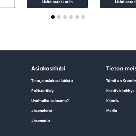
Lisää ostoskoriin
Lisää ostos
Asiakasklubi
Tietoa mei
Tietoja asiakasklubista
Tämä on Kreati
Rekisteröidy
Kestävä kehitys
Unohtuiko salasana?
Kilpailu
Jäsenehdot
Media
Jäsenedut