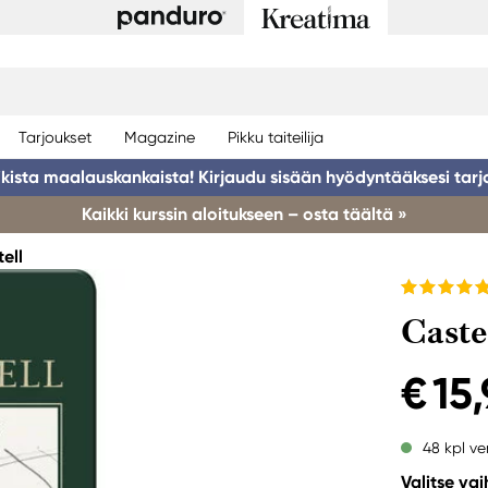
Tarjoukset
Magazine
Pikku taiteilija
ikista maalauskankaista! Kirjaudu sisään hyödyntääksesi tarj
Kaikki kurssin aloitukseen – osta täältä »
ell
Caste
€ 15
48 kpl ve
Valitse va