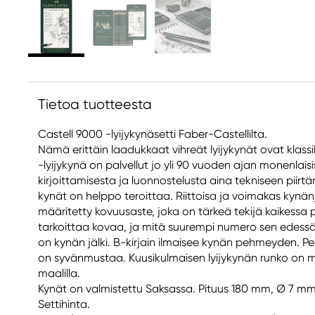
Tietoa tuotteesta
Castell 9000 -lyijykynäsetti Faber-Castellilta.
Nämä erittäin laadukkaat vihreät lyijykynät ovat klassi
-lyijykynä on palvellut jo yli 90 vuoden ajan monenlais
kirjoittamisesta ja luonnostelusta aina tekniseen piirt
kynät on helppo teroittaa. Riittoisa ja voimakas kynänjälk
määritetty kovuusaste, joka on tärkeä tekijä kaikessa p
tarkoittaa kovaa, ja mitä suurempi numero sen edessä
on kynän jälki. B-kirjain ilmaisee kynän pehmeyden. Pe
on syvänmustaa. Kuusikulmaisen lyijykynän runko on m
maalilla.
Kynät on valmistettu Saksassa. Pituus 180 mm, Ø 7 mm
Settihinta.