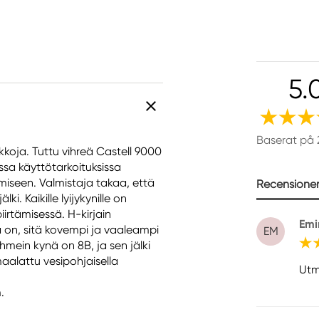
5.
Baserat på 
kkoja. Tuttu vihreä Castell 9000
issa käyttötarkoituksissa
ämiseen. Valmistaja takaa, että
Recensioner 
i. Kaikille lyijykynille on
iirtämisessä. H-kirjain
Emi
 on, sitä kovempi ja vaaleampi
EM
hmein kynä on 8B, ja sen jälki
aalattu vesipohjaisella
Utm
.