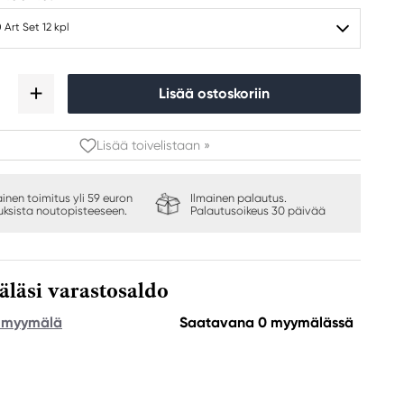
 Art Set 12 kpl
Lisää ostoskoriin
Lisää toivelistaan »
ainen toimitus yli 59 euron
Ilmainen palautus.
auksista noutopisteeseen.
Palautusoikeus 30 päivää
äsi varastosaldo
e myymälä
Saatavana 0 myymälässä