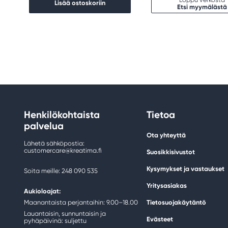
Lisää ostoskoriin
Etsi myymälästä
Henkilökohtaista
Tietoa
palvelua
Ota yhteyttä
Lähetä sähköpostia:
customercare@kreatima.fi
Suosikkisivustot
Kysymykset ja vastaukset
Soita meille: 248 090 535
Yritysasiakas
Aukioloajat:
Maanantaista perjantaihin: 9.00–18.00
Tietosuojakäytäntö
Lauantaisin, sunnuntaisin ja
Evästeet
pyhäpäivinä: suljettu