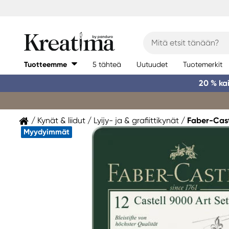
Tuotteemme
5 tähteä
Uutuudet
Tuotemerkit
20 % ka
Kynät & liidut
Lyijy- ja & grafiittikynät
Faber-Cast
Myydyimmät