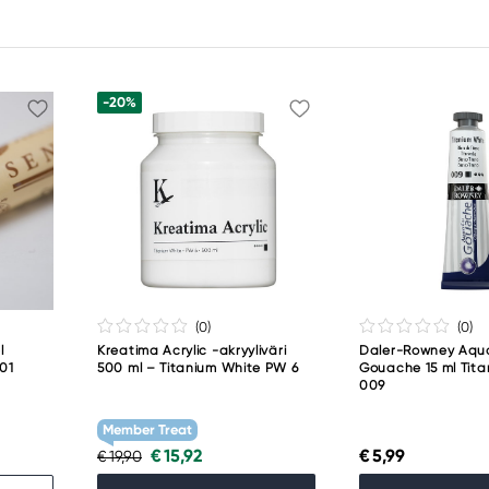
-20%
(0
)
(0
)
l
Kreatima Acrylic -akryyliväri
Daler-Rowney Aqu
001
500 ml – Titanium White PW 6
Gouache 15 ml Tit
009
Member Treat
€ 15,92
€ 5,99
€ 19,90