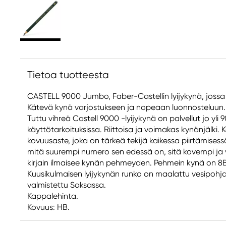
Tietoa tuotteesta
CASTELL 9000 Jumbo, Faber-Castellin lyijykynä, jossa o
Kätevä kynä varjostukseen ja nopeaan luonnosteluun.
Tuttu vihreä Castell 9000 -lyijykynä on palvellut jo yl
käyttötarkoituksissa. Riittoisa ja voimakas kynänjälki. Ka
kovuusaste, joka on tärkeä tekijä kaikessa piirtämisessä
mitä suurempi numero sen edessä on, sitä kovempi ja 
kirjain ilmaisee kynän pehmeyden. Pehmein kynä on 8B,
Kuusikulmaisen lyijykynän runko on maalattu vesipohjai
valmistettu Saksassa.
Kappalehinta.
Kovuus: HB.