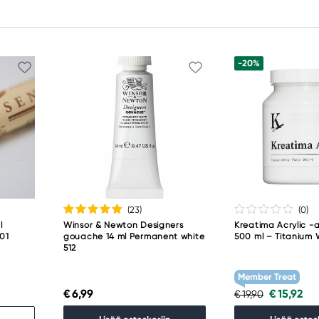
-20%
(23
)
(0
)
l
Winsor & Newton Designers
Kreatima Acrylic -a
001
gouache 14 ml Permanent white
500 ml – Titanium 
512
Member Treat
€ 6,99
€ 15,92
€ 19,90