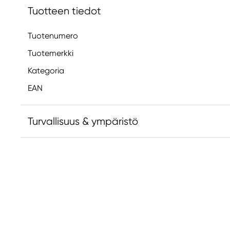
Tuotteen tiedot
Tuotenumero
Tuotemerkki
Kategoria
EAN
Turvallisuus & ympäristö
Vastuullinen EU
Faber-Castell
Faber-Castell Ag
Nürnberger Straße 2
90546 Stein, Germany
info@Faber-Castell.de