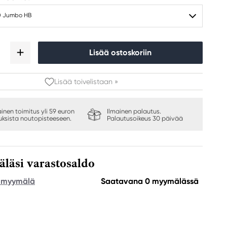
0 Jumbo HB
Lisää ostoskoriin
Lisää toivelistaan »
ainen toimitus yli 59 euron
Ilmainen palautus.
auksista noutopisteeseen.
Palautusoikeus 30 päivää
äsi varastosaldo
e myymälä
Saatavana 0 myymälässä