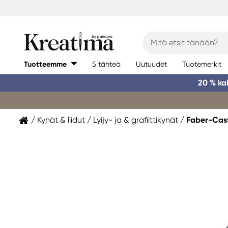
Tuotteemme
5 tähteä
Uutuudet
Tuotemerkit
20 % ka
Kynät & liidut
Lyijy- ja & grafiittikynät
Faber-Cast