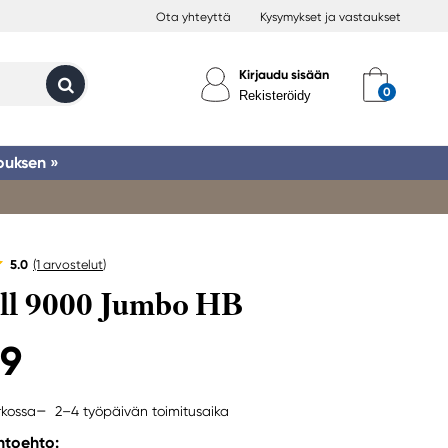
Ota yhteyttä
Kysymykset ja vastaukset
Kirjaudu sisään
Rekisteröidy
ouksen »
5.0
(1
arvostelut
)
ll 9000 Jumbo HB
99
2–4 työpäivän toimitusaika
rkossa
ihtoehto: