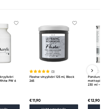
(3
)
kryyliväri
Flashe-vinyyliväri 125 ml, Black
Panduro Furni
White PW 6
265
mattapintain
230 ml – Olive
€ 11,90
€ 12,90