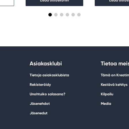
Lisää ostoskoriin
Lisää ostos
Asiakasklubi
Tietoa mei
Tietoja asiakasklubista
Tämä on Kreati
Rekisteröidy
Kestävä kehitys
Unohtuiko salasana?
Kilpailu
Jäsenehdot
Media
Jäsenedut