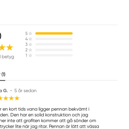
0
5
☆
4
☆
3
☆
2
☆
1
☆
1 betyg
(1)
a G.
•
5 år sedan
er en kort tids vana ligger pennan bekvämt i
den. Den har en solid konstruktion och jag
ner inte att grafiten kommer att gå sönder om
trycker lite när jag ritar. Pennan är lätt att vässa