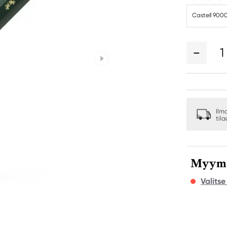
Castell 900
1
Ilm
til
Myymäl
Valits