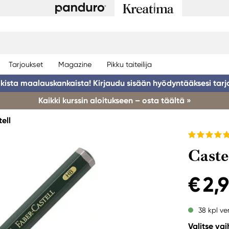
Tarjoukset
Magazine
Pikku taiteilija
ikista maalauskankaista! Kirjaudu sisään hyödyntääksesi tarj
Kaikki kurssin aloitukseen – osta täältä »
ell
Caste
€ 2,
38 kpl ve
Valitse va