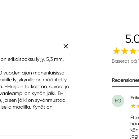
5.
n erikoispaksu lyijy. 5,3 mm.
Baserat på 
i 90 vuoden ajan monenlaisissa
ikille lyijykynille on määritetty
Recensioner 
. H-kirjain tarkoittaa kovaa, ja
vaaleampi on kynän jälki. B-
Erik
 ja sen jälki on syvänmustaa.
EG
sella maalilla. Kynät on
Eft
han
kän
jag 