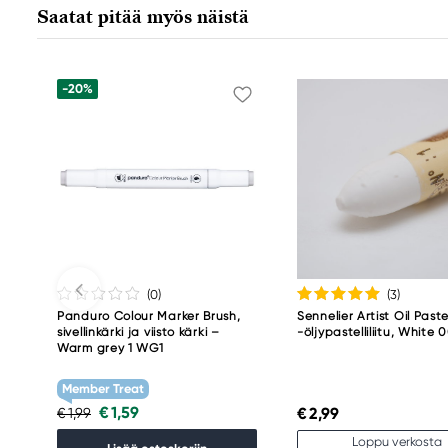
+49 (0) 911 9965-0
Saatat pitää myös näistä
-20%
(0
)
(3
)
Panduro Colour Marker Brush,
Sennelier Artist Oil Paste
sivellinkärki ja viisto kärki –
-öljypastelliliitu, White 
Warm grey 1 WG1
Member Treat
€ 1,59
€ 2,99
€ 1,99
Loppu verkosta