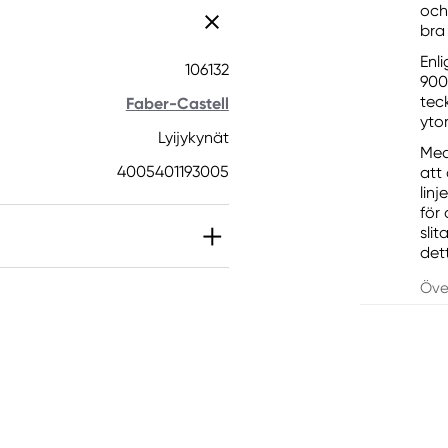
och
bra
Enl
106132
900
tec
Faber-Castell
ytor
Lyijykynät
Med
4005401193005
att
lin
för
sli
det
Öve