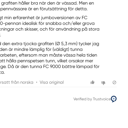
 grafiten håller bra när den är vässad. Men en
 pennvässare är en förutsättning för detta.
igt min erfarenhet är jumboversionen av FC
0-pennan idealisk för snabba och/eller grova
kningar och skisser, och för användning på stora
.
 den extra tjocka grafiten (Ø 5,3 mm) tycker jag
 den är mindre lämplig för (väldigt) tunna
jearbeten, eftersom man måste vässa hela tiden
 att hålla pennspetsen tunn, vilket orsakar mer
tage. Då är den tunna FC 9000 bättre lämpad för
ta.
rsatt från norska
•
Visa original
Verified by Trustvoice