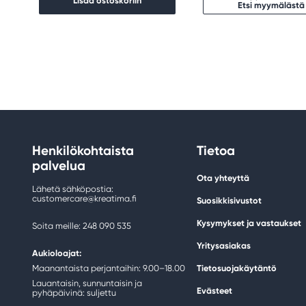
Lisää ostoskoriin
Etsi myymälästä
Henkilökohtaista
Tietoa
palvelua
Ota yhteyttä
Lähetä sähköpostia:
customercare@kreatima.fi
Suosikkisivustot
Kysymykset ja vastaukset
Soita meille: 248 090 535
Yritysasiakas
Aukioloajat:
Maanantaista perjantaihin: 9.00–18.00
Tietosuojakäytäntö
Lauantaisin, sunnuntaisin ja
Evästeet
pyhäpäivinä: suljettu