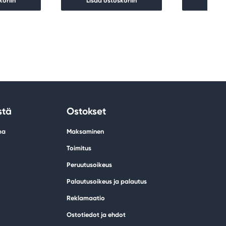
koriin
Lisää ostoskoriin
Lisää 
stä
Ostokset
ma
Maksaminen
Toimitus
Peruutusoikeus
Palautusoikeus ja palautus
Reklamaatio
Ostotiedot ja ehdot