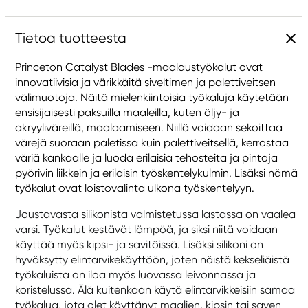
Tietoa tuotteesta
Princeton Catalyst Blades -maalaustyökalut ovat
innovatiivisia ja värikkäitä siveltimen ja palettiveitsen
välimuotoja. Näitä mielenkiintoisia työkaluja käytetään
ensisijaisesti paksuilla maaleilla, kuten öljy- ja
akryyliväreillä, maalaamiseen. Niillä voidaan sekoittaa
värejä suoraan paletissa kuin palettiveitsellä, kerrostaa
väriä kankaalle ja luoda erilaisia tehosteita ja pintoja
pyörivin liikkein ja erilaisin työskentelykulmin. Lisäksi nämä
työkalut ovat loistovalinta ulkona työskentelyyn.
Joustavasta silikonista valmistetussa lastassa on vaalea
varsi. Työkalut kestävät lämpöä, ja siksi niitä voidaan
käyttää myös kipsi- ja savitöissä. Lisäksi silikoni on
hyväksytty elintarvikekäyttöön, joten näistä kekseliäistä
työkaluista on iloa myös luovassa leivonnassa ja
koristelussa. Älä kuitenkaan käytä elintarvikkeisiin samaa
työkalua, jota olet käyttänyt maalien, kipsin tai saven