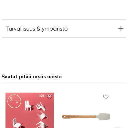
Turvallisuus & ympäristö
Vastuullinen EU
Catalyst
FILA S.p.A Via XXV
Aprile 5
Saatat pitää myös näistä
20016 Pero (MI) Italy
fila@fila.it
+3902381051