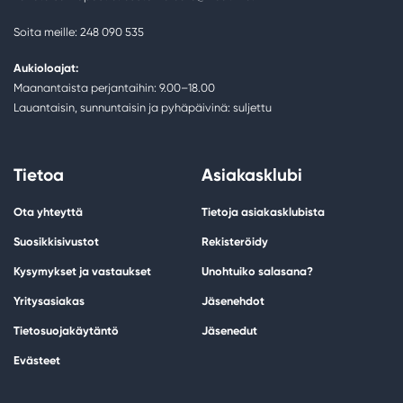
Soita meille: 248 090 535
Aukioloajat:
Maanantaista perjantaihin: 9.00–18.00
Lauantaisin, sunnuntaisin ja pyhäpäivinä: suljettu
Tietoa
Asiakasklubi
Ota yhteyttä
Tietoja asiakasklubista
Suosikkisivustot
Rekisteröidy
Kysymykset ja vastaukset
Unohtuiko salasana?
Yritysasiakas
Jäsenehdot
Tietosuojakäytäntö
Jäsenedut
Evästeet