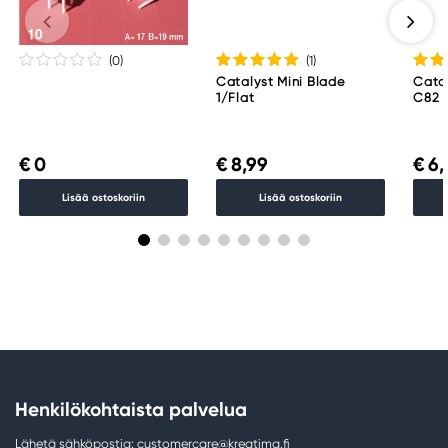
(0
)
(1
)
Catalyst Mini Blade
Cata
1/Flat
C82
€ 0
€ 8,99
€ 6,
Lisää ostoskoriin
Lisää ostoskoriin
Henkilökohtaista palvelua
Lähetä sähköpostia: customercare@kreatima.fi