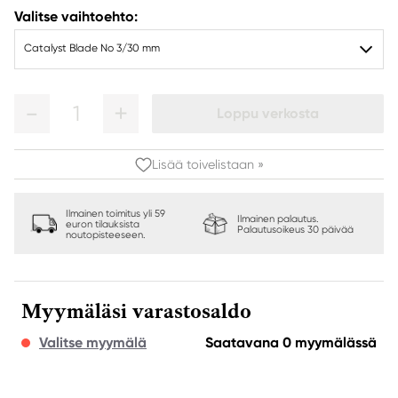
Valitse vaihtoehto:
Catalyst Blade No 3/30 mm
1
Loppu verkosta
Lisää toivelistaan »
Ilmainen toimitus yli 59
Ilmainen palautus.
euron tilauksista
Palautusoikeus 30 päivää
noutopisteeseen.
Myymäläsi varastosaldo
Valitse myymälä
Saatavana 0 myymälässä