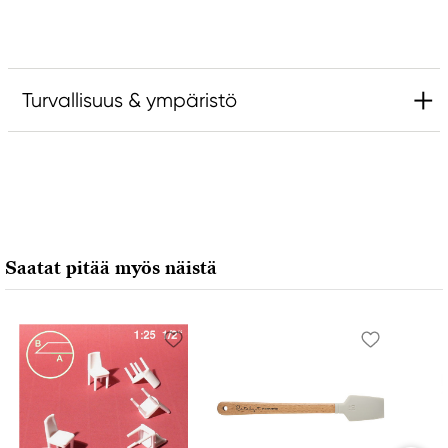
Turvallisuus & ympäristö
Vastuullinen EU
Catalyst
FILA S.p.A Via XXV
Aprile 5
Saatat pitää myös näistä
20016 Pero (MI) Italy
fila@fila.it
+3902381051