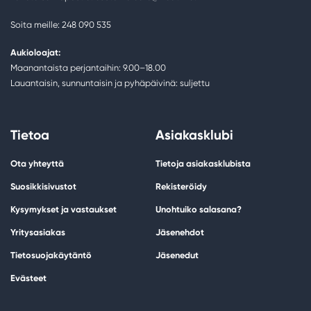
Soita meille: 248 090 535
Aukioloajat:
Maanantaista perjantaihin: 9.00–18.00
Lauantaisin, sunnuntaisin ja pyhäpäivinä: suljettu
Tietoa
Asiakasklubi
Ota yhteyttä
Tietoja asiakasklubista
Suosikkisivustot
Rekisteröidy
Kysymykset ja vastaukset
Unohtuiko salasana?
Yritysasiakas
Jäsenehdot
Tietosuojakäytäntö
Jäsenedut
Evästeet