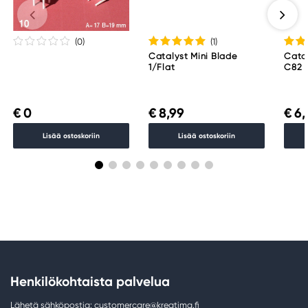
(0
)
(1
)
Catalyst Mini Blade
Cata
1/Flat
C82
€ 0
€ 8,99
€ 6,
Lisää ostoskoriin
Lisää ostoskoriin
Henkilökohtaista palvelua
Lähetä sähköpostia: customercare@kreatima.fi