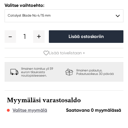
Valitse vaihtoehto:
Catalyst Blade No 4/15 mm
1
Lisää ostoskoriin
Lisää toivelistaan »
Ilmainen toimitus yli 59
Ilmainen palautus.
euron tilauksista
Palautusoikeus 30 päivää
noutopisteeseen.
Myymäläsi varastosaldo
Valitse myymälä
Saatavana 0 myymälässä