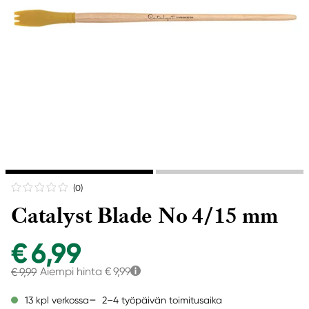
(0
)
Catalyst Blade No 4/15 mm
€ 6,99
Aiempi hinta
€ 9,99
€ 9,99
2–4 työpäivän toimitusaika
13 kpl verkossa