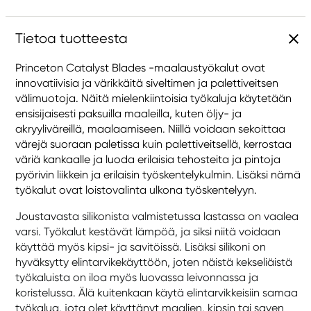
Tietoa tuotteesta
Princeton Catalyst Blades -maalaustyökalut ovat
innovatiivisia ja värikkäitä siveltimen ja palettiveitsen
välimuotoja. Näitä mielenkiintoisia työkaluja käytetään
ensisijaisesti paksuilla maaleilla, kuten öljy- ja
akryyliväreillä, maalaamiseen. Niillä voidaan sekoittaa
värejä suoraan paletissa kuin palettiveitsellä, kerrostaa
väriä kankaalle ja luoda erilaisia tehosteita ja pintoja
pyörivin liikkein ja erilaisin työskentelykulmin. Lisäksi nämä
työkalut ovat loistovalinta ulkona työskentelyyn.
Joustavasta silikonista valmistetussa lastassa on vaalea
varsi. Työkalut kestävät lämpöä, ja siksi niitä voidaan
käyttää myös kipsi- ja savitöissä. Lisäksi silikoni on
hyväksytty elintarvikekäyttöön, joten näistä kekseliäistä
työkaluista on iloa myös luovassa leivonnassa ja
koristelussa. Älä kuitenkaan käytä elintarvikkeisiin samaa
työkalua, jota olet käyttänyt maalien, kipsin tai saven