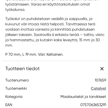
työstämiseen. Varaa eri käyttötarkoituksiin omat
työkalunsa.
Työkalut on puhdistetaan vedellä ja saippualla, ja
kuivunut väri irtoaa niistä helposti. Tarvittaessa terä
voidaan irrottaa varresta ja kiinnittää puhdistuksen
jälkeen takaisin. Saatavilla 6 erilaista terää – taltta, viisto
ja hammastettu, ja kutakin kaksi leveyttä, 15 mm ja 30
mm.
P 70 mm, L 19 mm. Väri: Keltainen.
Tuotteen tiedot
Tuotenumero
107659
Tuotemerkki
Catalyst
Kategoria
Maalaustelat ja tarvikkeet
EAN
0757063653291