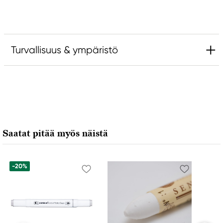
Turvallisuus & ympäristö
Vastuullinen EU
Catalyst
FILA S.p.A Via XXV
Aprile 5
Saatat pitää myös näistä
20016 Pero (MI) Italy
fila@fila.it
+3902381051
-20%