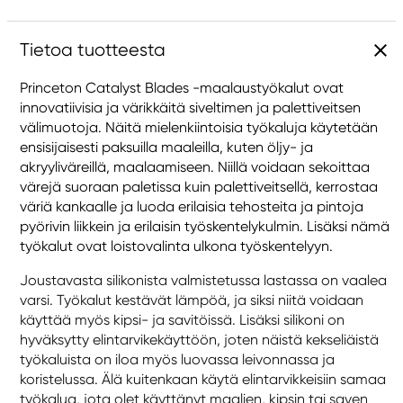
Tietoa tuotteesta
Princeton Catalyst Blades -maalaustyökalut ovat
innovatiivisia ja värikkäitä siveltimen ja palettiveitsen
välimuotoja. Näitä mielenkiintoisia työkaluja käytetään
ensisijaisesti paksuilla maaleilla, kuten öljy- ja
akryyliväreillä, maalaamiseen. Niillä voidaan sekoittaa
värejä suoraan paletissa kuin palettiveitsellä, kerrostaa
väriä kankaalle ja luoda erilaisia tehosteita ja pintoja
pyörivin liikkein ja erilaisin työskentelykulmin. Lisäksi nämä
työkalut ovat loistovalinta ulkona työskentelyyn.
Joustavasta silikonista valmistetussa lastassa on vaalea
varsi. Työkalut kestävät lämpöä, ja siksi niitä voidaan
käyttää myös kipsi- ja savitöissä. Lisäksi silikoni on
hyväksytty elintarvikekäyttöön, joten näistä kekseliäistä
työkaluista on iloa myös luovassa leivonnassa ja
koristelussa. Älä kuitenkaan käytä elintarvikkeisiin samaa
työkalua, jota olet käyttänyt maalien, kipsin tai saven