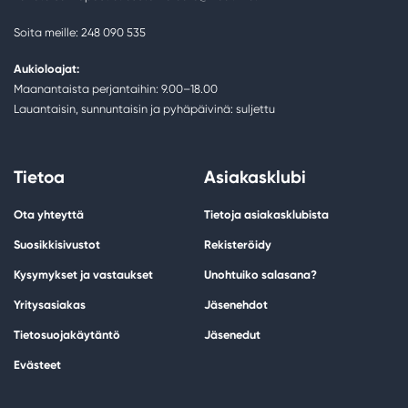
Soita meille: 248 090 535
Aukioloajat:
Maanantaista perjantaihin: 9.00–18.00
Lauantaisin, sunnuntaisin ja pyhäpäivinä: suljettu
Tietoa
Asiakasklubi
Ota yhteyttä
Tietoja asiakasklubista
Suosikkisivustot
Rekisteröidy
Kysymykset ja vastaukset
Unohtuiko salasana?
Yritysasiakas
Jäsenehdot
Tietosuojakäytäntö
Jäsenedut
Evästeet