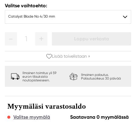
Valitse vaihtoehto:
Catalyst Blade No 4/30 mm
1
Loppu verkosta
Lisää toivelistaan »
Ilmainen toimitus yli 59
Ilmainen palautus.
euron tilauksista
Palautusoikeus 30 päivää
noutopisteeseen.
Myymäläsi varastosaldo
Valitse myymälä
Saatavana 0 myymälässä