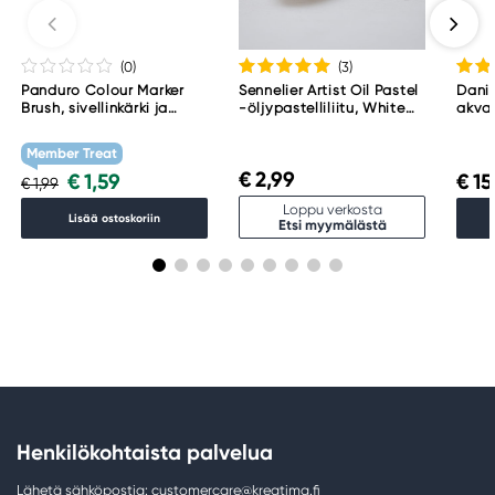
(0
)
(3
)
Panduro Colour Marker
Sennelier Artist Oil Pastel
Danie
Brush, sivellinkärki ja
-öljypastelliliitu, White
akvar
viisto kärki – Warm grey 1
001
Blac
WG1
Member Treat
€ 2,99
€ 1,59
€ 15
€ 1,99
Loppu verkosta
Lisää ostoskoriin
Etsi myymälästä
Henkilökohtaista palvelua
Lähetä sähköpostia: customercare@kreatima.fi