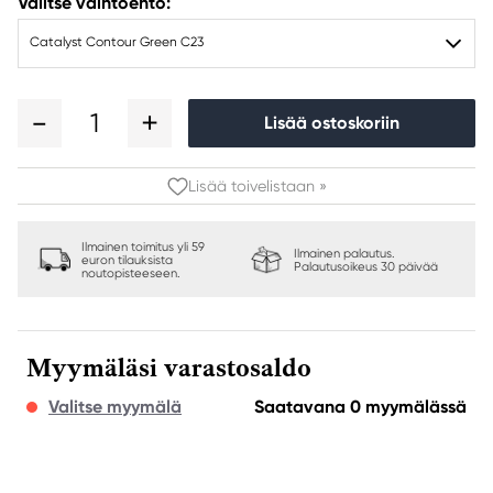
Valitse vaihtoehto:
Catalyst Contour Green C23
1
Lisää ostoskoriin
Lisää toivelistaan »
Ilmainen toimitus yli 59
Ilmainen palautus.
euron tilauksista
Palautusoikeus 30 päivää
noutopisteeseen.
Myymäläsi varastosaldo
Valitse myymälä
Saatavana 0 myymälässä