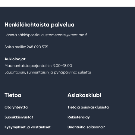
Henkilökohtaista palvelua
Lähetä sähköpostia: customercare@kreatima.fi
Soita meille: 248 090 535
Aukioloajat:
Maanantaista perjantaihin: 9.00–18.00
Lauantaisin, sunnuntaisin ja pyhäpäivinä: suljettu
Tietoa
Asiakasklubi
Ota yhteyttä
Tietoja asiakasklubista
Suosikkisivustot
Rekisteröidy
Kysymykset ja vastaukset
Unohtuiko salasana?