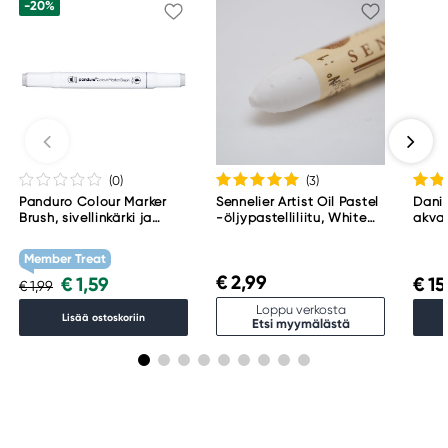
-20%
(0
)
(3
)
Panduro Colour Marker
Sennelier Artist Oil Pastel
Danie
Brush, sivellinkärki ja
-öljypastelliliitu, White
akvar
viisto kärki – Warm grey 1
001
Blac
WG1
Member Treat
€ 2,99
€ 1,59
€ 15
€ 1,99
Loppu verkosta
Lisää ostoskoriin
Etsi myymälästä