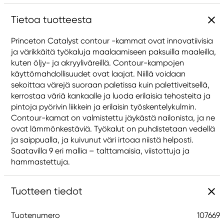
Tietoa tuotteesta
Princeton Catalyst contour -kammat ovat innovatiivisia
ja värikkäitä työkaluja maalaamiseen paksuilla maaleilla,
kuten öljy- ja akryyliväreillä. Contour-kampojen
käyttömahdollisuudet ovat laajat. Niillä voidaan
sekoittaa värejä suoraan paletissa kuin palettiveitsellä,
kerrostaa väriä kankaalle ja luoda erilaisia tehosteita ja
pintoja pyörivin liikkein ja erilaisin työskentelykulmin.
Contour-kamat on valmistettu jäykästä nailonista, ja ne
ovat lämmönkestäviä. Työkalut on puhdistetaan vedellä
ja saippualla, ja kuivunut väri irtoaa niistä helposti.
Saatavilla 9 eri mallia – talttamaisia, viistottuja ja
hammastettuja.
Tuotteen tiedot
Tuotenumero
107669