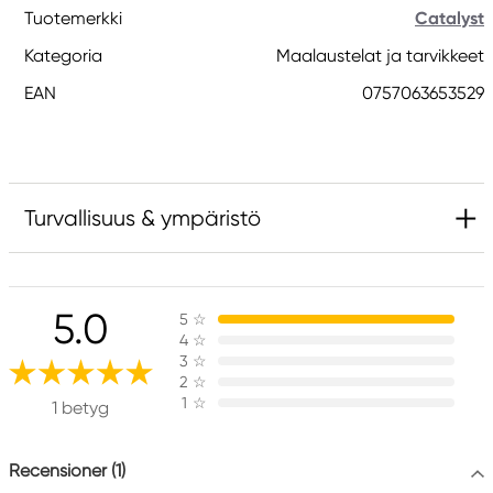
Tuotemerkki
Catalyst
Kategoria
Maalaustelat ja tarvikkeet
EAN
0757063653529
Turvallisuus & ympäristö
Vastuullinen EU
5.0
5
☆
Catalyst
4
☆
FILA S.p.A Via XXV
3
☆
Aprile 5
2
☆
1
☆
20016 Pero (MI) Italy
1 betyg
fila@fila.it
+3902381051
Recensioner (1)