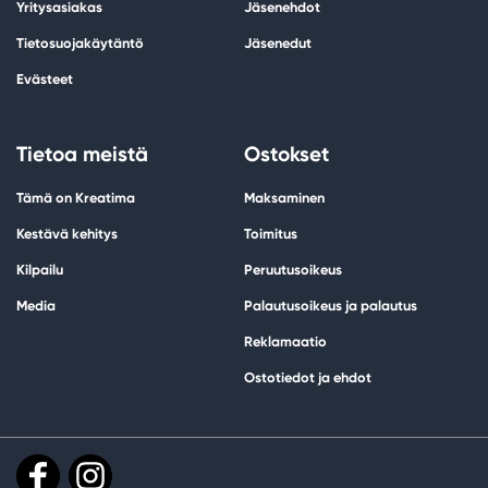
Yritysasiakas
Jäsenehdot
Tietosuojakäytäntö
Jäsenedut
Evästeet
Tietoa meistä
Ostokset
Tämä on Kreatima
Maksaminen
Kestävä kehitys
Toimitus
Kilpailu
Peruutusoikeus
Media
Palautusoikeus ja palautus
Reklamaatio
Ostotiedot ja ehdot