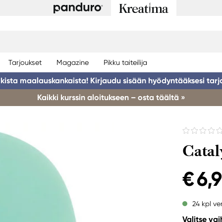
Tarjoukset
Magazine
Pikku taiteilija
ikista maalauskankaista! Kirjaudu sisään hyödyntääksesi tarj
Kaikki kurssin aloitukseen – osta täältä »
Catal
€ 6,
24 kpl ve
Valitse va