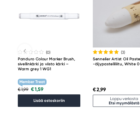
(0
)
(3
)
Panduro Colour Marker Brush,
Sennelier Artist Oil Paste
sivellinkärki ja viisto kärki –
-öljypastelliliitu, White 
Warm grey 1 WG1
Member Treat
€ 1,59
€ 2,99
€ 1,99
Loppu verkosta
Lisää ostoskoriin
Etsi myymälästä