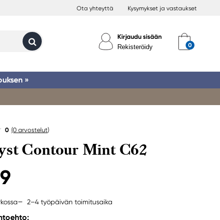
Ota yhteyttä
Kysymykset ja vastaukset
Kirjaudu sisään
Rekisteröidy
ouksen »
0
(0
arvostelut
)
yst Contour Mint C62
99
2–4 työpäivän toimitusaika
rkossa
ihtoehto: