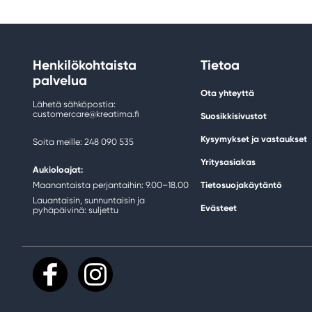
Henkilökohtaista
Tietoa
palvelua
Ota yhteyttä
Lähetä sähköpostia:
customercare@kreatima.fi
Suosikkisivustot
Kysymykset ja vastaukset
Soita meille: 248 090 535
Yritysasiakas
Aukioloajat:
Maanantaista perjantaihin: 9.00–18.00
Tietosuojakäytäntö
Lauantaisin, sunnuntaisin ja
Evästeet
pyhäpäivinä: suljettu