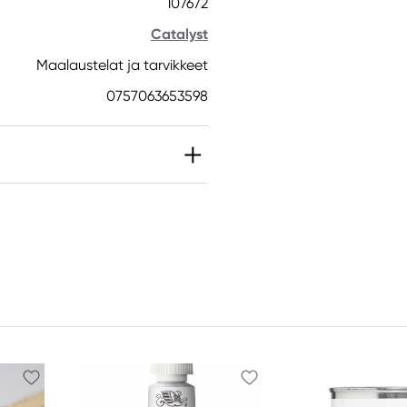
107672
Catalyst
Maalaustelat ja tarvikkeet
0757063653598