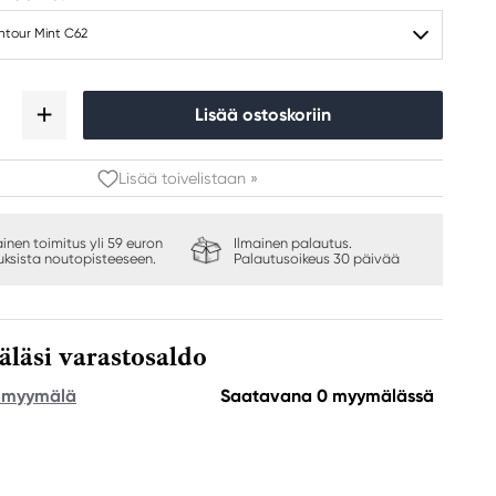
ntour Mint C62
Lisää ostoskoriin
Lisää toivelistaan »
ainen toimitus yli 59 euron
Ilmainen palautus.
auksista noutopisteeseen.
Palautusoikeus 30 päivää
äsi varastosaldo
e myymälä
Saatavana 0 myymälässä