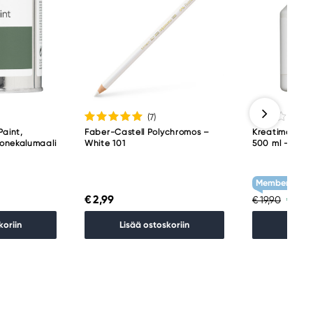
(7
)
Paint,
Faber-Castell Polychromos –
Kreatima Acryl
onekalumaali
White 101
500 ml – Tita
Member Treat
€ 2,99
€ 15,
€ 19,90
koriin
Lisää ostoskoriin
Lisää 