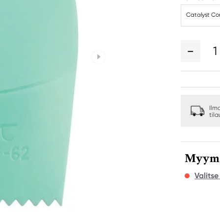
Catalyst Co
1
Ilm
til
Myymäl
Valits