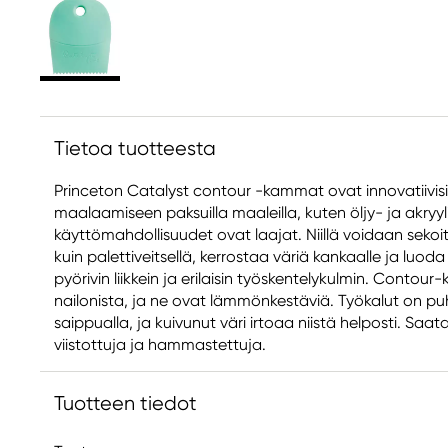
Tietoa tuotteesta
Princeton Catalyst contour -kammat ovat innovatiivisia
maalaamiseen paksuilla maaleilla, kuten öljy- ja akryy
käyttömahdollisuudet ovat laajat. Niillä voidaan sekoi
kuin palettiveitsellä, kerrostaa väriä kankaalle ja luoda 
pyörivin liikkein ja erilaisin työskentelykulmin. Contou
nailonista, ja ne ovat lämmönkestäviä. Työkalut on pu
saippualla, ja kuivunut väri irtoaa niistä helposti. Saatav
viistottuja ja hammastettuja.
Tuotteen tiedot