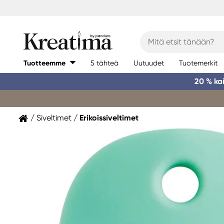
Tuotteemme
5 tähteä
Uutuudet
Tuotemerkit
20 % ka
Siveltimet
Erikoissiveltimet