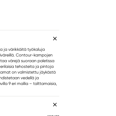
 ja värikkäitä työkaluja
liväreillä. Contour-kampojen
ttaa värejä suoraan paletissa
erilaisia tehosteita ja pintoja
r-kamat on valmistettu jäykästä
hdistetaan vedellä ja
illa 9 eri mallia – talttamaisia,