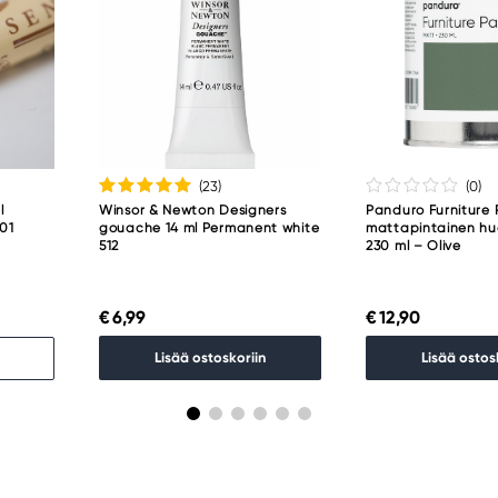
(23
)
(0
)
l
Winsor & Newton Designers
Panduro Furniture 
001
gouache 14 ml Permanent white
mattapintainen hu
512
230 ml – Olive
€ 6,99
€ 12,90
Lisää ostoskoriin
Lisää ostos