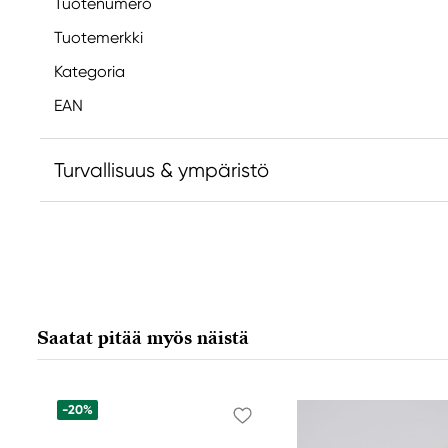
Tuotenumero
Tuotemerkki
Kategoria
EAN
Turvallisuus & ympäristö
Vastuullinen EU
Catalyst
FILA S.p.A Via XXV
Aprile 5
Saatat pitää myös näistä
20016 Pero (MI) Italy
fila@fila.it
+3902381051
-20%