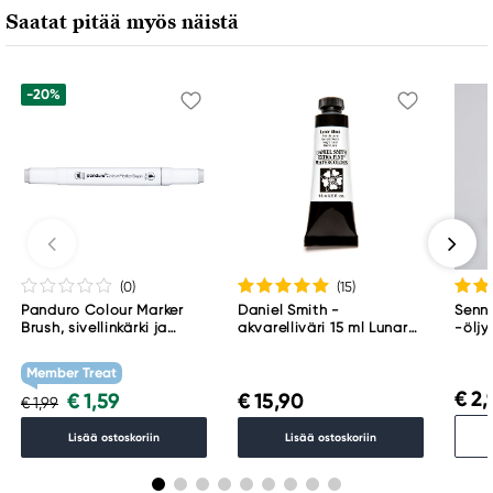
Saatat pitää myös näistä
-20%
(0
)
(15
)
Panduro Colour Marker
Daniel Smith -
Senne
Brush, sivellinkärki ja
akvarelliväri 15 ml Lunar
-öljy
viisto kärki – Warm grey 1
Black
001
WG1
Member Treat
€ 2,
€ 1,59
€ 15,90
€ 1,99
Lisää ostoskoriin
Lisää ostoskoriin