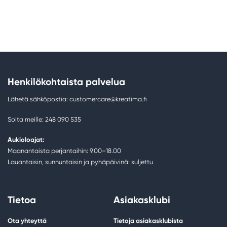
Henkilökohtaista palvelua
Lähetä sähköpostia: customercare@kreatima.fi
Soita meille: 248 090 535
Aukioloajat:
Maanantaista perjantaihin: 9.00–18.00
Lauantaisin, sunnuntaisin ja pyhäpäivinä: suljettu
Tietoa
Asiakasklubi
Ota yhteyttä
Tietoja asiakasklubista