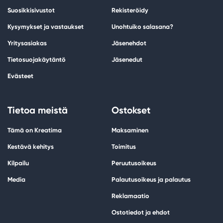
Suosikkisivustot
Rekisteröidy
Kysymykset ja vastaukset
Unohtuiko salasana?
Yritysasiakas
Jäsenehdot
Tietosuojakäytäntö
Jäsenedut
Evästeet
Tietoa meistä
Ostokset
Tämä on Kreatima
Maksaminen
Kestävä kehitys
Toimitus
Kilpailu
Peruutusoikeus
Media
Palautusoikeus ja palautus
Reklamaatio
Ostotiedot ja ehdot