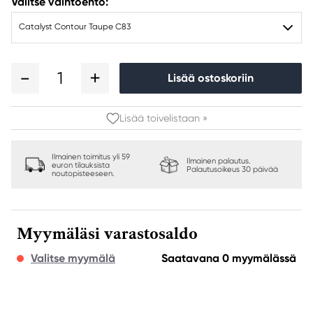
Valitse vaihtoehto:
Catalyst Contour Taupe C83
1
Lisää ostoskoriin
Lisää toivelistaan »
Ilmainen toimitus yli 59
Ilmainen palautus.
euron tilauksista
Palautusoikeus 30 päivää
noutopisteeseen.
Myymäläsi varastosaldo
Valitse myymälä
Saatavana 0 myymälässä