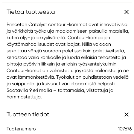
Tietoa tuotteesta
Princeton Catalyst contour -kammat ovat innovatiivisia
ja värikkäitä työkaluja maalaamiseen paksuilla maaleilla,
kuten öljy- ja akryyliväreillä. Contour-kampojen
käyttömahdollisuudet ovat laajat. Niillä voidaan
sekoittaa värejä suoraan paletissa kuin palettiveitsellä,
kerrostaa väriä kankaalle ja luoda erilaisia tehosteita ja
pintoja pyörivin liikkein ja erilaisin työskentelykulmin.
Contour-kamat on valmistettu jäykästä nailonista, ja ne
ovat lämmönkestäviä. Työkalut on puhdistetaan vedellä
ja saippualla, ja kuivunut väri irtoaa niistä helposti.
Saatavilla 9 eri mallia – talttamaisia, viistottuja ja
hammastettuja.
Tuotteen tiedot
Tuotenumero
107676