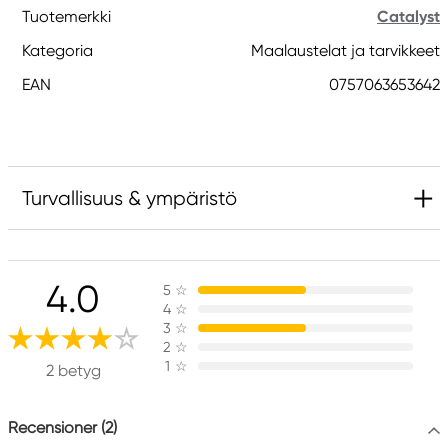
Tuotemerkki
Catalyst
Kategoria
Maalaustelat ja tarvikkeet
EAN
0757063653642
Turvallisuus & ympäristö
Vastuullinen EU
4.0
5
☆
Catalyst
4
☆
FILA S.p.A Via XXV
3
☆
Aprile 5
2
☆
1
☆
20016 Pero (MI) Italy
2 betyg
fila@fila.it
+3902381051
Recensioner (2)