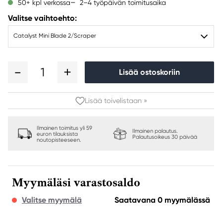
2–4 työpäivän toimitusaika
50+ kpl verkossa
Valitse vaihtoehto:
Catalyst Mini Blade 2/Scraper
1
Lisää ostoskoriin
Lisää toivelistaan »
Ilmainen toimitus yli 59
Ilmainen palautus.
euron tilauksista
Palautusoikeus 30 päivää
noutopisteeseen.
Myymäläsi varastosaldo
Valitse myymälä
Saatavana 0 myymälässä