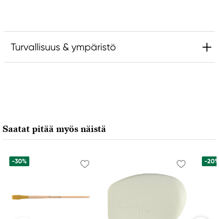
Turvallisuus & ympäristö
Vastuullinen EU
Catalyst
FILA S.p.A Via XXV
Aprile 5
Saatat pitää myös näistä
20016 Pero (MI) Italy
fila@fila.it
+3902381051
-30%
-20