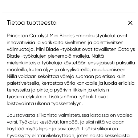
Tietoa tuotteesta
Princeton Catalyst Mini Blades -maalaustyökalut ovat
innovatiivisia ja värikkäitä siveltimen ja palettiveitsen
välimuotoja. Mini Blade -työkalut ovat tavallisten Catalys
Blade -työkalujen pienempiä malleja. Näitä
mielenkiintoisia työkaluja käytetään ensisijaisesti paksuilla
maaleilla, kuten öljy- ja akryyliväreillä, maalaamiseen.
Niillä voidaan sekoittaa värejä suoraan paletissa kuin
palettiveitsellä, kerrostaa väriä kankaalle ja luoda erilaisia
tehosteita ja pintoja pyörivin liikkein ja erilaisin
työskentelykulmin. Lisäksi nämä työkalut ovat
loistovalinta ulkona työskentelyyn.
Joustavasta silikonista valmistetussa lastassa on vaalea
varsi. Työkalut kestävät lämpöä, ja siksi niitä voidaan
käyttää myös kipsi- ja savitöissä. Lisäksi silikoni on
hyväksytty elintarvikekäyttöön, joten näistä kekseliäistä