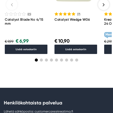
(0
)
(7
)
Catalyst Blade No 4/15
Catalyst Wedge W06
Kreat
mm
24 O
Memb
€ 6,99
€ 10,90
€ 9,99
€ 29,
Lisää ostoskoriin
Lisää ostoskoriin
Henkilökohtaista palvelua
Lähetä sähköpostia: customercare@kreatima.fi