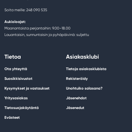
Soita meille: 248 090 535
Aukioloajat:
Maanantaista perjantaihin: 9.00–18.00
Lauantaisin, sunnuntaisin ja pyhäpäivinä: suljettu
Tietoa
Asiakasklubi
Ota yhteyttä
Tietoja asiakasklubista
Suosikkisivustot
Rekisteröidy
Kysymykset ja vastaukset
Unohtuiko salasana?
Yritysasiakas
Jäsenehdot
Tietosuojakäytäntö
Jäsenedut
Evästeet