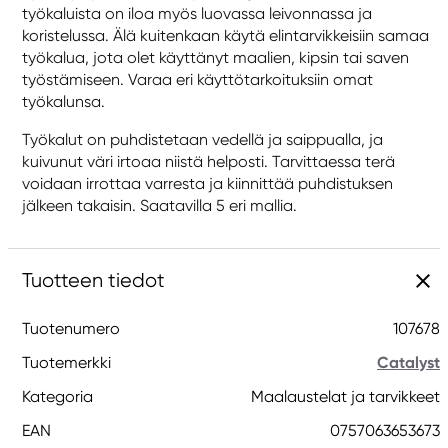
työkaluista on iloa myös luovassa leivonnassa ja
koristelussa. Älä kuitenkaan käytä elintarvikkeisiin samaa
työkalua, jota olet käyttänyt maalien, kipsin tai saven
työstämiseen. Varaa eri käyttötarkoituksiin omat
työkalunsa.
Työkalut on puhdistetaan vedellä ja saippualla, ja
kuivunut väri irtoaa niistä helposti. Tarvittaessa terä
voidaan irrottaa varresta ja kiinnittää puhdistuksen
jälkeen takaisin. Saatavilla 5 eri mallia.
Tuotteen tiedot
Tuotenumero
107678
Tuotemerkki
Catalyst
Kategoria
Maalaustelat ja tarvikkeet
EAN
0757063653673