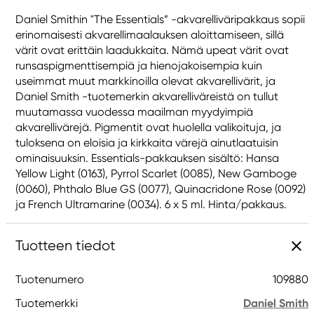
Daniel Smithin "The Essentials” -akvarelliväripakkaus sopii
erinomaisesti akvarellimaalauksen aloittamiseen, sillä
värit ovat erittäin laadukkaita. Nämä upeat värit ovat
runsaspigmenttisempiä ja hienojakoisempia kuin
useimmat muut markkinoilla olevat akvarellivärit, ja
Daniel Smith -tuotemerkin akvarelliväreistä on tullut
muutamassa vuodessa maailman myydyimpiä
akvarellivärejä. Pigmentit ovat huolella valikoituja, ja
tuloksena on eloisia ja kirkkaita värejä ainutlaatuisin
ominaisuuksin. Essentials-pakkauksen sisältö: Hansa
Yellow Light (0163), Pyrrol Scarlet (0085), New Gamboge
(0060), Phthalo Blue GS (0077), Quinacridone Rose (0092)
ja French Ultramarine (0034). 6 x 5 ml. Hinta/pakkaus.
Tuotteen tiedot
Tuotenumero
109880
Tuotemerkki
Daniel Smith