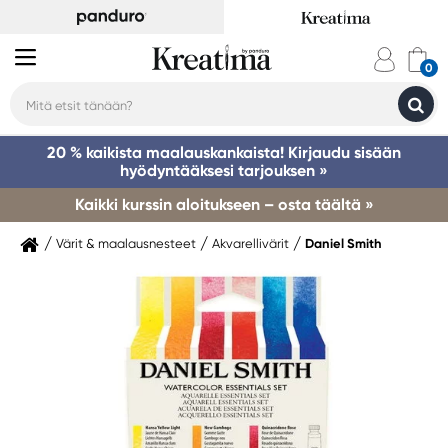
20 % kaikista maalauskankaista! Kirjaudu sisään
hyödyntääksesi tarjouksen »
Kaikki kurssin aloitukseen – osta täältä »
Värit & maalausnesteet
Akvarellivärit
Daniel Smith