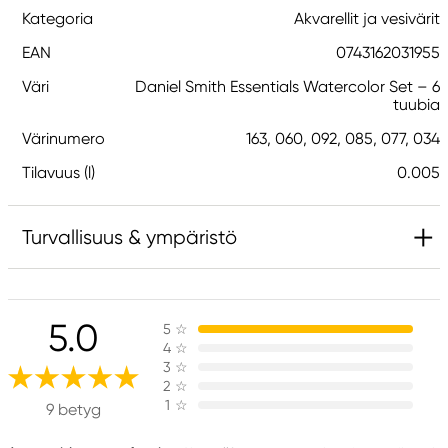
Kategoria
Akvarellit ja vesivärit
EAN
0743162031955
Väri
Daniel Smith Essentials Watercolor Set – 6
tuubia
Värinumero
163, 060, 092, 085, 077, 034
Tilavuus (l)
0.005
Turvallisuus & ympäristö
Vastuullinen EU
5.0
5
☆
Daniel Smith
4
☆
Stelling A/S
3
☆
Amagertorv 9, 1 sal
2
☆
1
☆
1160 Köpenhamn K, Denmark
9 betyg
city@stelling.dk