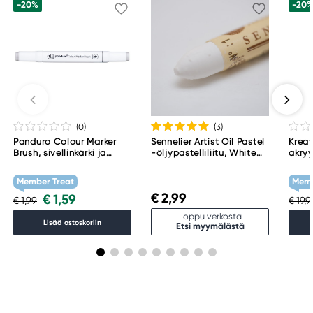
-20%
-20
(0
)
(3
)
Panduro Colour Marker
Sennelier Artist Oil Pastel
Kreat
Brush, sivellinkärki ja
-öljypastelliliitu, White
akryy
viisto kärki – Warm grey 1
001
Tita
WG1
Member Treat
Memb
€ 2,99
€ 1,59
€ 1,99
€ 19,
Loppu verkosta
Lisää ostoskoriin
Etsi myymälästä