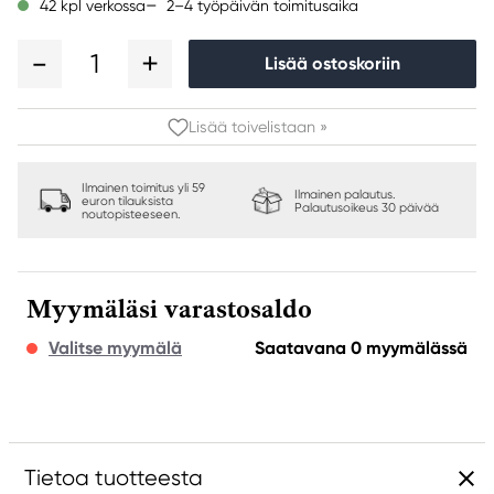
2–4 työpäivän toimitusaika
42 kpl verkossa
1
Lisää ostoskoriin
Lisää toivelistaan »
Ilmainen toimitus yli 59
Ilmainen palautus.
euron tilauksista
Palautusoikeus 30 päivää
noutopisteeseen.
Myymäläsi varastosaldo
Valitse myymälä
Saatavana 0 myymälässä
Tietoa tuotteesta