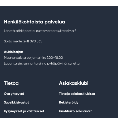
Henkilökohtaista palvelua
Lähetä sähköpostia: customercare@kreatima.fi
Soita meille: 248 090 535
Aukioloajat:
Maanantaista perjantaihin: 9.00–18.00
Lauantaisin, sunnuntaisin ja pyhäpäivinä: suljettu
Tietoa
Asiakasklubi
Ota yhteyttä
Tietoja asiakasklubista
Suosikkisivustot
Rekisteröidy
Kysymykset ja vastaukset
Unohtuiko salasana?