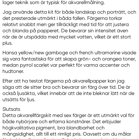
lager teknik som är typisk för akvarellmålning.
Jag använde detta kit för både landskap och porträtt, och
det presterade utmärkt i båda fallen. Färgerna torkar
relativt snabbt men ger tillräckligt med tid för att justera
och blanda på papperet. De bevarar sin intensitet även
när de är utspädda med mycket vatten, vilket är ett stort
plus.
Hansa yellow/new gamboge och french ultramarine visade
sig vara fantastiska för att skapa grön- och orangea toner,
medan pyrrol scarlet var perfekt för varma accenter och
hudtoner.
Efter att ha testat färgerna på akvarellpapper kan jag
säga att de sitter bra och bevarar sin färg över tid. De är
också ljusäkta, vilket innebär att de inte bleknar lätt när de
utsätts för ljus.
Slutsats
Detta akvarellfärgskit med sex färger är ett utmärkt val för
både nybörjare och erfarna konstnärer. Det erbjuder
högkvalitativa pigment, bra blandbarhet och
mångsidighet, allt till ett rimligt pris. Oavsett om du målar