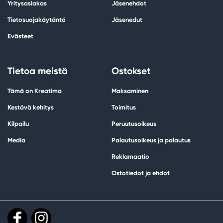
Yritysasiakas
Jäsenehdot
Tietosuojakäytäntö
Jäsenedut
Evästeet
Tietoa meistä
Ostokset
Tämä on Kreatima
Maksaminen
Kestävä kehitys
Toimitus
Kilpailu
Peruutusoikeus
Media
Palautusoikeus ja palautus
Reklamaatio
Ostotiedot ja ehdot