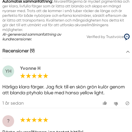
+45 33 11 33 22
Automatisk sammanfattning:
Akvarellfärgerna är mycket pigmentrika och
ger klara, livfulla färger som är lätta att blanda och skapa en mängd
nyanser med. Trots att de kommer i små tuber räcker de länge och är
Valmistaja
perfekta för både nybörjare och erfarna konstnärer, särskilt eftersom de
är lätta att transportera. Kvaliteten och mångsidigheten hos detta kit
Daniel Smith
gör det till ett utmärkt val för att utforska akvarellmålningens
möjligheter.
Daniel Smith Inc
AI-genererad sammanfattning av
Verified by Trustvoice
4150 1ST Ave S Seattle, WA
kundrecensioner.
98134-2302 United States
Recensioner (9)
Yvonne H
YH
Härliga klara färger. Jag fick till en skön grön kulör genom
att blanda ptyhalo blue med hansa yellow light.
1 år sedan
?