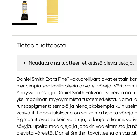
Tietoa tuotteesta
Noudata aina tuotteen etiketissä olevia tietoja.
Daniel Smith Extra Fine™ -akvarellivärit ovat erittäin ko
hienoimpia saatavilla olevia akvarellivärejä. Värit valm
Yhdysvalloissa, ja Daniel Smith -akvarelliväreistä on
yksi maailman myydyimmistä tuotemerkeistä. Nämä laa
runsaspigmenttisempiä ja hienojakoisempia kuin usei
vesivärit. Lopputuloksena on valikoima heleitä värejä a
Pigmentit ovat tarkoin valittuja, ja laaja ja kaunis väriva
sävyjä, upeita maalajeja ja joitakin vaaleimmista ja n
olevista väreistä. Daniel Smithin tavoitteena on vasta