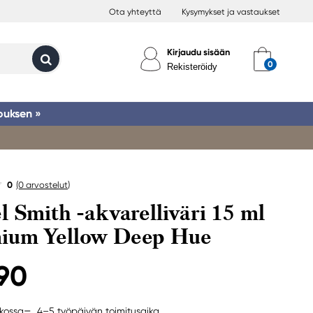
Ota yhteyttä
Kysymykset ja vastaukset
Kirjaudu sisään
Rekisteröidy
ouksen »
0
(0
arvostelut
)
l Smith -akvarelliväri 15 ml
ium Yellow Deep Hue
,90
4–5 työpäivän toimitusaika
rkossa