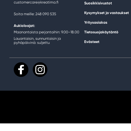
customercare@kreatima.fi
Suosikkisivustot
Kysymykset ja vastaukset
Soita meille: 248 090 535
Yritysasiakas
Aukioloajat:
Maanantaista perjantaihin: 9.00–18.00
Tietosuojakäytäntö
Lauantaisin, sunnuntaisin ja
Evästeet
pyhäpäivinä: suljettu