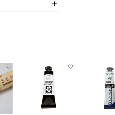
th
h Inc
e S Seattle, WA
 United States