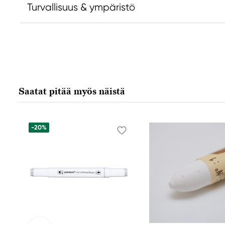
Turvallisuus & ympäristö
Vastuullinen EU
Valmistaja
Daniel Smith
Daniel Smi
Stelling A/S
Daniel Smit
Amagertorv 9, 1 sal
4150 1ST Av
Saatat pitää myös näistä
1160 Köpenhamn K, Denmark
98134-2302
city@stelling.dk
+45 33 11 33 22
-20%