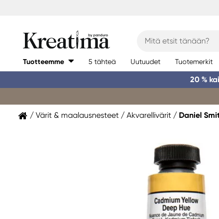
Tuotteemme
5 tähteä
Uutuudet
Tuotemerkit
20 % ka
Värit & maalausnesteet
Akvarellivärit
Daniel Smi