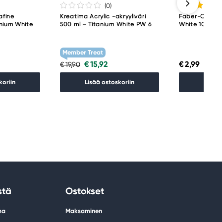
(0
)
afine
Kreatima Acrylic -akryyliväri
Faber-Castell
anium White
500 ml – Titanium White PW 6
White 101
Member Treat
€ 15,92
€ 2,99
€ 19,90
koriin
Lisää ostoskoriin
Lisää 
stä
Ostokset
ma
Maksaminen