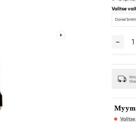
Valitse va
Daniel Smith
1
Ilm
til
Myymäl
Valits