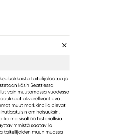
rkealuokkaista taiteilijalaatua ja
istetaan käsin Seattlessa,
 tullut vain muutamassa vuodessa
dukkaat akvarellivärit ovat
mmat muut markkinoilla olevat
inutlaatuisin ominaisuuksin.
likoima sisältää historiallisia
äyttävimmistä saatavilla
ta taiteilijoiden muun muassa