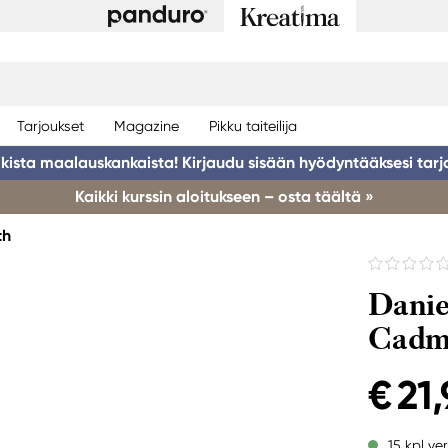
Tarjoukset
Magazine
Pikku taiteilija
ikista maalauskankaista! Kirjaudu sisään hyödyntääksesi tarj
Kaikki kurssin aloitukseen – osta täältä »
th
Danie
Cadm
€ 21
15 kpl ve