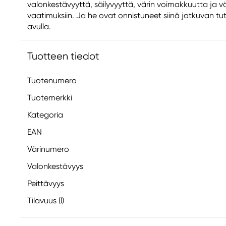
valonkestävyyttä, säilyvyyttä, värin voimakkuutta ja vä
vaatimuksiin. Ja he ovat onnistuneet siinä jatkuvan tu
avulla.
Tuotteen tiedot
Tuotenumero
Tuotemerkki
Kategoria
EAN
Värinumero
Valonkestävyys
Peittävyys
Tilavuus (l)