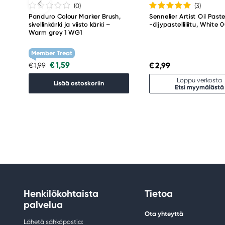
(0
)
(3
)
Panduro Colour Marker Brush,
Sennelier Artist Oil Paste
sivellinkärki ja viisto kärki –
-öljypastelliliitu, White 
Warm grey 1 WG1
Member Treat
€ 1,59
€ 2,99
€ 1,99
Loppu verkosta
Lisää ostoskoriin
Etsi myymälästä
Henkilökohtaista
Tietoa
palvelua
Ota yhteyttä
Lähetä sähköpostia: