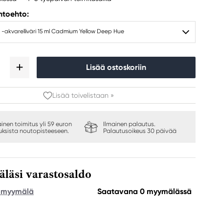
ihtoehto:
 -akvarelliväri 15 ml Cadmium Yellow Deep Hue
Lisää ostoskoriin
Lisää toivelistaan »
ainen toimitus yli 59 euron
Ilmainen palautus.
auksista noutopisteeseen.
Palautusoikeus 30 päivää
äsi varastosaldo
e myymälä
Saatavana 0 myymälässä