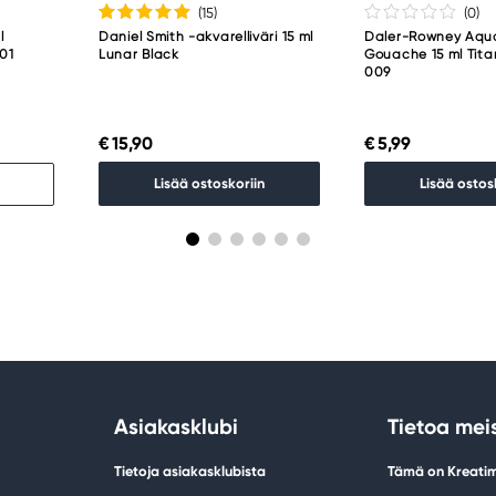
(15
)
(0
)
l
Daniel Smith -akvarelliväri 15 ml
Daler-Rowney Aqu
001
Lunar Black
Gouache 15 ml Tit
009
€ 15,90
€ 5,99
Lisää ostoskoriin
Lisää ostos
Asiakasklubi
Tietoa mei
Tietoja asiakasklubista
Tämä on Kreati