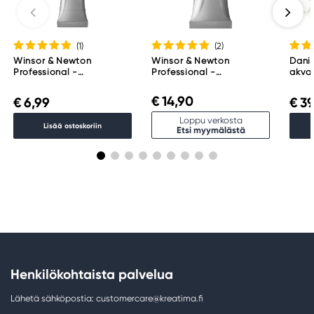
98134-2302 United States
(1
)
(2
)
Winsor & Newton
Winsor & Newton
Danie
Professional -
Professional -
akvar
akvarelliväri, 5 ml, Indigo
akvarelliväri, 14 ml,
Essen
322
Payne's Gray 465
€ 14,90
€ 6,99
€ 39
Loppu verkosta
Lisää ostoskoriin
Etsi myymälästä
Henkilökohtaista palvelua
Lähetä sähköpostia: customercare@kreatima.fi