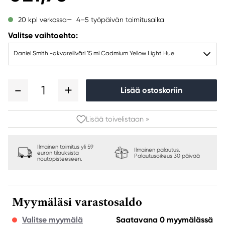
4–5 työpäivän toimitusaika
20 kpl verkossa
Valitse vaihtoehto:
Daniel Smith -akvarelliväri 15 ml Cadmium Yellow Light Hue
1
Lisää ostoskoriin
Lisää toivelistaan »
Ilmainen toimitus yli 59
Ilmainen palautus.
euron tilauksista
Palautusoikeus 30 päivää
noutopisteeseen.
Myymäläsi varastosaldo
Valitse myymälä
Saatavana 0 myymälässä