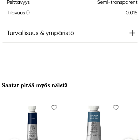
Peittävyys
Semi-transparent
Tilavuus (l)
0.015
Turvallisuus & ympäristö
Vastuullinen EU
Daniel Smith
Stelling A/S
Amagertorv 9, 1 sal
Saatat pitää myös näistä
1160 Köpenhamn K, Denmark
city@stelling.dk
+45 33 11 33 22
Valmistaja
Daniel Smith
Daniel Smith Inc
4150 1ST Ave S Seattle, WA