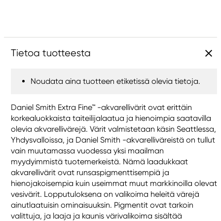
Tietoa tuotteesta
Noudata aina tuotteen etiketissä olevia tietoja.
Daniel Smith Extra Fine™ -akvarellivärit ovat erittäin
korkealuokkaista taiteilijalaatua ja hienoimpia saatavilla
olevia akvarellivärejä. Värit valmistetaan käsin Seattlessa,
Yhdysvalloissa, ja Daniel Smith -akvarelliväreistä on tullut
vain muutamassa vuodessa yksi maailman
myydyimmistä tuotemerkeistä. Nämä laadukkaat
akvarellivärit ovat runsaspigmenttisempiä ja
hienojakoisempia kuin useimmat muut markkinoilla olevat
vesivärit. Lopputuloksena on valikoima heleitä värejä
ainutlaatuisin ominaisuuksin. Pigmentit ovat tarkoin
valittuja, ja laaja ja kaunis värivalikoima sisältää