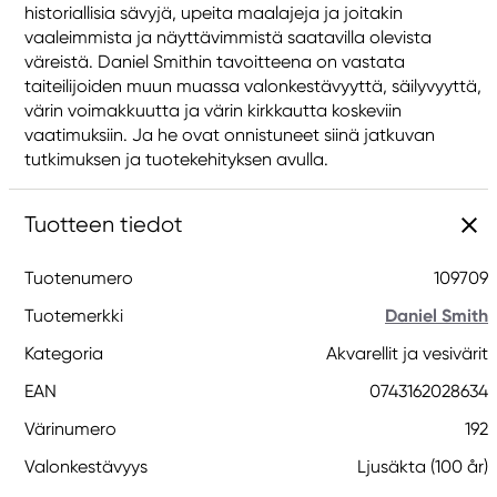
historiallisia sävyjä, upeita maalajeja ja joitakin
vaaleimmista ja näyttävimmistä saatavilla olevista
väreistä. Daniel Smithin tavoitteena on vastata
taiteilijoiden muun muassa valonkestävyyttä, säilyvyyttä,
värin voimakkuutta ja värin kirkkautta koskeviin
vaatimuksiin. Ja he ovat onnistuneet siinä jatkuvan
tutkimuksen ja tuotekehityksen avulla.
Tuotteen tiedot
Tuotenumero
109709
Tuotemerkki
Daniel Smith
Kategoria
Akvarellit ja vesivärit
EAN
0743162028634
Värinumero
192
Valonkestävyys
Ljusäkta (100 år)