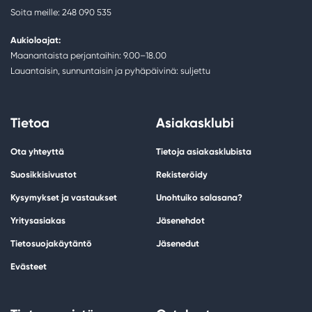
Soita meille: 248 090 535
Aukioloajat:
Maanantaista perjantaihin: 9.00–18.00
Lauantaisin, sunnuntaisin ja pyhäpäivinä: suljettu
Tietoa
Asiakasklubi
Ota yhteyttä
Tietoja asiakasklubista
Suosikkisivustot
Rekisteröidy
Kysymykset ja vastaukset
Unohtuiko salasana?
Yritysasiakas
Jäsenehdot
Tietosuojakäytäntö
Jäsenedut
Evästeet