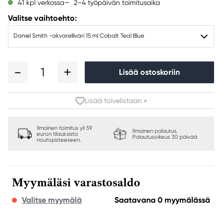
2–4 työpäivän toimitusaika
41 kpl verkossa
Valitse vaihtoehto:
Daniel Smith -akvarelliväri 15 ml Cobalt Teal Blue
1
Lisää ostoskoriin
Lisää toivelistaan »
Ilmainen toimitus yli 59
Ilmainen palautus.
euron tilauksista
Palautusoikeus 30 päivää
noutopisteeseen.
Myymäläsi varastosaldo
Valitse myymälä
Saatavana 0 myymälässä