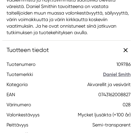
väreistä. Daniel Smithin tavoitteena on vastata
taiteilijoiden muun muassa valonkestävyyttä, säilyvyyttä,
värin voimakkuutta ja värin kirkkautta koskeviin
vaatimuksiin. Ja he ovat onnistuneet siinä jatkuvan
tutkimuksen ja tuotekehityksen avulla.
Tuotteen tiedot
Tuotenumero
109786
Tuotemerkki
Daniel Smith
Kategoria
Akvarellit ja vesivärit
EAN
0743162008827
Värinumero
028
Valonkestävyys
Mycket ljusäkta (+100 år)
Peittävyys
Semi-transparent