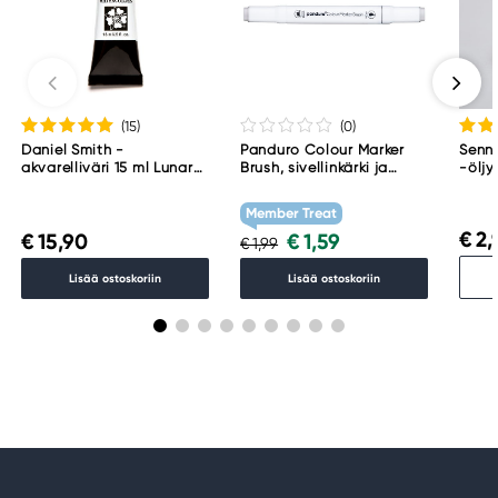
(15
)
(0
)
Daniel Smith -
Panduro Colour Marker
Senne
akvarelliväri 15 ml Lunar
Brush, sivellinkärki ja
-öljy
Black
viisto kärki – Warm grey 1
001
WG1
Member Treat
€ 2,
€ 15,90
€ 1,59
€ 1,99
Lisää ostoskoriin
Lisää ostoskoriin