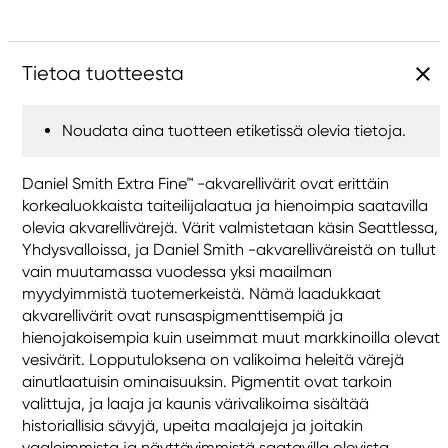
Tietoa tuotteesta
Noudata aina tuotteen etiketissä olevia tietoja.
Daniel Smith Extra Fine™ -akvarellivärit ovat erittäin
korkealuokkaista taiteilijalaatua ja hienoimpia saatavilla
olevia akvarellivärejä. Värit valmistetaan käsin Seattlessa,
Yhdysvalloissa, ja Daniel Smith -akvarelliväreistä on tullut
vain muutamassa vuodessa yksi maailman
myydyimmistä tuotemerkeistä. Nämä laadukkaat
akvarellivärit ovat runsaspigmenttisempiä ja
hienojakoisempia kuin useimmat muut markkinoilla olevat
vesivärit. Lopputuloksena on valikoima heleitä värejä
ainutlaatuisin ominaisuuksin. Pigmentit ovat tarkoin
valittuja, ja laaja ja kaunis värivalikoima sisältää
historiallisia sävyjä, upeita maalajeja ja joitakin
vaaleimmista ja näyttävimmistä saatavilla olevista