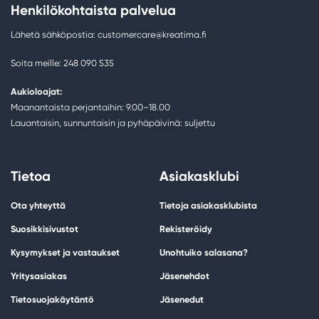
Henkilökohtaista palvelua
Lähetä sähköpostia: customercare@kreatima.fi
Soita meille: 248 090 535
Aukioloajat:
Maanantaista perjantaihin: 9.00–18.00
Lauantaisin, sunnuntaisin ja pyhäpäivinä: suljettu
Tietoa
Asiakasklubi
Ota yhteyttä
Tietoja asiakasklubista
Suosikkisivustot
Rekisteröidy
Kysymykset ja vastaukset
Unohtuiko salasana?
Yritysasiakas
Jäsenehdot
Tietosuojakäytäntö
Jäsenedut