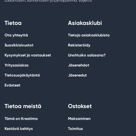
Lauantaisin, sunnuntaisin ja pyhäpäivinä: suljettu
Tietoa
Asiakasklubi
Ota yhteyttä
Tietoja asiakasklubista
Suosikkisivustot
Rekisteröidy
Kysymykset ja vastaukset
Unohtuiko salasana?
Yritysasiakas
Jäsenehdot
Tietosuojakäytäntö
Jäsenedut
Evästeet
Tietoa meistä
Ostokset
Tämä on Kreatima
Maksaminen
Kestävä kehitys
Toimitus