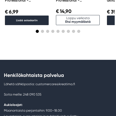
Professional -
Professional -
akvar
akvarelliväri, 5 ml, Indigo
akvarelliväri, 14 ml,
Essen
322
Payne's Gray 465
€ 14,90
€ 6,99
€ 39
Loppu verkosta
Lisää ostoskoriin
Etsi myymälästä
Henkilökohtaista palvelua
Lähetä sähköpostia: customercare@kreatima.fi
Soita meille: 248 090 535
Aukioloajat:
Maanantaista perjantaihin: 9.00–18.00