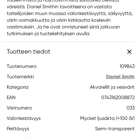
väreistä. Daniel Smithin tavoitteena on vastata
taiteilijoiden muun muassa valonkestävyyttä, säilyvyyttä,
värin voimakkuutta ja värin kirkkautta koskeviin
vaatimuksiin. Ja he ovat onnistuneet siinä jatkuvan
tutkimuksen ja tuotekehityksen avulla.
Tuotteen tiedot
Tuotenumero
109843
Tuotemerkki
Daniel Smith
Kategoria
Akvarellit ja vesivärit
EAN
0743162008872
Värinumero
033
Valonkestävyys
Mycket ljusäkta (+100 år)
Peittävyys
Semi-transparent