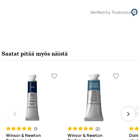
Verified by Trustvoice
Saatat pitää myös näistä
(1
)
(2
)
Winsor & Newton
Winsor & Newton
Danie