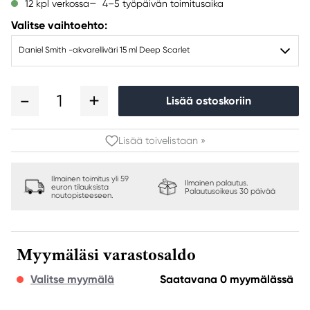
4–5 työpäivän toimitusaika
12 kpl verkossa
Valitse vaihtoehto:
Daniel Smith -akvarelliväri 15 ml Deep Scarlet
1
Lisää ostoskoriin
Lisää toivelistaan »
Ilmainen toimitus yli 59
Ilmainen palautus.
euron tilauksista
Palautusoikeus 30 päivää
noutopisteeseen.
Myymäläsi varastosaldo
Valitse myymälä
Saatavana 0 myymälässä