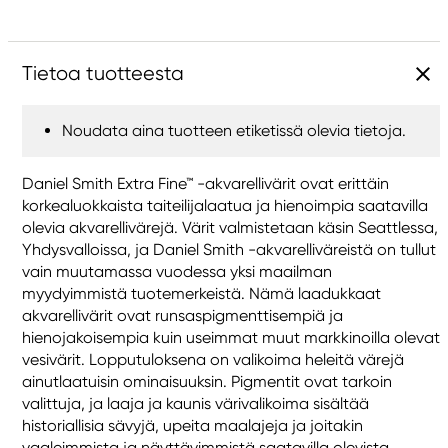
Tietoa tuotteesta
Noudata aina tuotteen etiketissä olevia tietoja.
Daniel Smith Extra Fine™ -akvarellivärit ovat erittäin
korkealuokkaista taiteilijalaatua ja hienoimpia saatavilla
olevia akvarellivärejä. Värit valmistetaan käsin Seattlessa,
Yhdysvalloissa, ja Daniel Smith -akvarelliväreistä on tullut
vain muutamassa vuodessa yksi maailman
myydyimmistä tuotemerkeistä. Nämä laadukkaat
akvarellivärit ovat runsaspigmenttisempiä ja
hienojakoisempia kuin useimmat muut markkinoilla olevat
vesivärit. Lopputuloksena on valikoima heleitä värejä
ainutlaatuisin ominaisuuksin. Pigmentit ovat tarkoin
valittuja, ja laaja ja kaunis värivalikoima sisältää
historiallisia sävyjä, upeita maalajeja ja joitakin
vaaleimmista ja näyttävimmistä saatavilla olevista